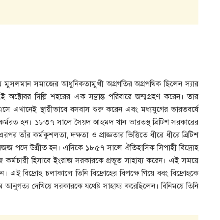
ও ভারতীয় মুসলমান সমাজের আধুনিকতামুখী অগ্রগতির অগ্রপথিক ছিলেন স্যার
্টোবর দিল্লি শহরের এক সম্ভ্রান্ত পরিবারে জন্মগ্রহণ করেন। তার
এসে এখানেই স্থায়ীভাবে বসবাস শুরু করেন এবং মধ্যযুগের ভারতবর্ষে
 কর্মরত হন। ১৮৩৭ সালে সৈয়দ আহমদ খান ভারতস্থ ব্রিটিশ সরকারের
র তাঁর কর্মকুশলতা, দক্ষতা ও প্রাজ্ঞতার ভিত্তিতে ধীরে ধীরে ব্রিটিশ
াবজজ পদে উন্নীত হন। এদিকে ১৮৫৭ সালে ঐতিহাসিক সিপাহী বিদ্রোহ
কর্মচারী হিসাবে ইংরাজ সরকারকে প্রভূত সাহায্য করেন। এই সময়ে
। এই বিদ্রোহ চলাকালে তিনি বিদ্রোহের বিপক্ষে গিয়ে ববং বিদ্রোহকে
 আনুগত্য দেখিয়ে সরকারকে যথেষ্ট সাহায্য করেছিলেন। বিনিময়ে তিনি