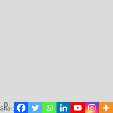
Receipt
Transaction Failed
Checkout
Contact
Donation to Nobojagaran
Homepage
Order Confirmation
Order Failed
Privacy Policy
Purchases
Services
লেখা পাঠানোর নিয়ম
হোম
0
jasa gestun terdekat
Shares
https://www.harikami.id/