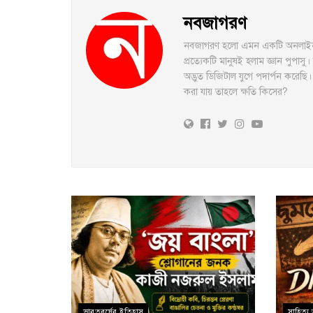
নবজাগরণ
নবজাগরণ হলো এমন একটি অনলাইন মি
প্রত্যেকটি মানুষই হলাম জ্ঞান পুপা
অদ্ভুত ডিজিটাল যুগে পদার্পন করে
করা যায় তাহলে ক্ষতি কিসের?
ভারতবর্ষের ইতিহাস
সাহিত্