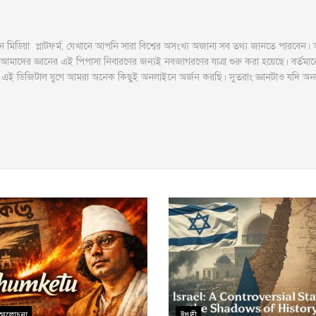
ডিয়া প্লাটফর্ম, যেখানে আপনি সারা বিশ্বের অসংখ্য অজানা সব তথ্য জানতে পারবেন।
সু। আমাদের জ্ঞানের এই পিপাসা নিবারণের জন্যই নবজাগরণের যাত্রা শুরু করা হয়েছে। বর্ত
ছি। এই ডিজিটাল যুগে আমরা অনেক কিছুই অনলাইনে অর্জন করছি। সুতরাং জ্ঞানটাও যদি অ
য আলোচনা
ইহুদী