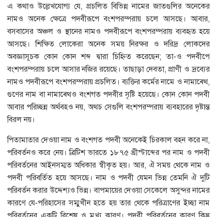
এ কথাও উল্লেখযােগ্য যে, প্রচলিত বিভিন্ন নামের জাতগুলির অনেকের
নামও অনেক ক্ষেত্রে পদবীরূপে বংশপরম্পরায় চলে আসছে। আবার,
বসবাসের অঞ্চল ও স্থানের নামও পদবীরূপে বংশপরম্পরায় ব্যবহৃত হয়ে
আসছে। শিক্ষিত লােকেরা অনেক সময় নিরক্ষর ও দরিদ্র লােকদের
অবজ্ঞাসূচক কোন কোন শব্দ দ্বারা চিহ্নিত করেছেন; তা-ও পদবীপে
বংশপরম্পরায় চলে আসার নজির রয়েছে। তাছাড়া দেবতা, প্রাণী ও দ্রব্যের
নামও পদবীরূপে বংশপরম্পরায় প্রচলিত। ব্যক্তির কর্মের নামে ও নামাৰ্থে,
গুণের নাম বা নামাৰ্থেও বংশগত পদবীর সৃষ্টি হয়েছে। কোন কোন পদবী
আবার পরিচ্ছন্ন অর্থবহও নয়, অথচ সেগুলি বংশপরম্পরায় ব্যবহারের দৃষ্টান্ত
বিরল নয়।
পিতামাতার দেওয়া নাম ও বংশগত পদবী অনেকেই চিরকাল বহন করে না,
পরিবর্তনও করে নেয়। ব্রিটিশ ভারতে ১৮৭৫ খ্রীস্টাব্দের পর নাম ও পদবী
পরিবর্তনের আইনসম্মত অধিকার স্বীকৃত হয়। আর, ঐ সময় থেকে নাম ও
পদবী পরিবর্তিত হয়ে আসছে। নাম ও পদবী যেমন ভিন্ন তেমনি ঐ দুটি
পরিবর্তন করার উদ্দেশ্যও ভিন্ন। বাপমায়ের দেওয়া সেকেলে অসুন্দর নামের
কারণে যে-পরিহাসের সম্মুখীন হতে হয় তার থেকে পরিত্রাণের ইচ্ছা নাম
পরিবর্তনের একটি বিশেষ ও মুখ্য কারণ। পদবী পরিবর্তনের কারণ কিন্তু