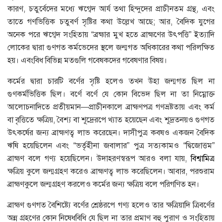
কারণ, চতুর্বেদের মধ্যে ঋগ্বেদ আর্য তথা হিন্দুদের প্রাচীনতম গ্রন্থ, এবং
তাতে গণভিত্তিক চতুবর্ণ সৃষ্টির কথা উল্লেখ আছে; আর, বৈদিক যুগের
অনেক পরে ঋগ্বেদ সংহিতায় “ব্রহ্মার মুখ হতে ব্রাহ্মণের উৎপত্তি” ইত্যাদি
লােকের দ্বারা গুণগত কর্মভেদের স্থলে জন্মগত অধিকারের কথা পরিলক্ষিত
হয়। এবংবিধ বিভিন্ন মতগুলি গবেষকদের গবেষণার বিষয়।
কর্মের দ্বারা চারটি বর্ণের সৃষ্টি হলেও তখন উহা জন্মগত ছিল না
গুণকর্মভিত্তিক ছিল। বর্ণে বর্ণে যে কোন বিভেদ ছিল না তা নিম্নোক্ত
আলােচনাদিতে প্রতীয়মান—প্রাচীনকালে ব্রাহ্মণপত্র গণভ্রষ্টতায় এবং কর্ম
বা বৃত্তিতে ক্ষত্রিয়, বৈশ্য বা শূদ্রেরপে খ্যাত হয়েছেন এবং শূদ্রতনয়ও গুণগত
উৎকর্ষের জন্য ব্রাহ্মণত্ব লাভ করেছেন। দাসীপুত্র কবষও একজন বৈদিক
ঋষি হয়েছিলেন এবং “ভর্তৃহীনা জবালার” পুত্র সত্যকামও “দ্বিজোত্তম”
ব্রাহ্মণ বলে গণ্য হয়েছিলেন। উদাহরণস্বরূপ আরও বলা যায়,
বিশ্বামিত্র
ক্ষত্রিয় কুলে জন্মগ্রহণ করেও ব্রাহ্মণত্ব লাভ করেছিলেন। আবার, পরশুরাম
ব্রাহ্মণকুলে জন্মগ্রহণ করলেও কর্মের জন্য ক্ষত্রিয় বলে পরিগণিত হন।
ব্রাহ্মণ গুণগত বৈশিষ্ট্যে বর্ণের শ্রেষ্ঠরপে গণ্য হলেও তার ক্ষত্রিয়াদি ত্রিবর্ণের
অন্ন গ্রহণের কোন নিষেধবিধি যে ছিল না তার প্রমাণ বহু পুরাণ ও সংহিতায়