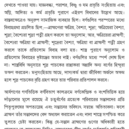
দেখতে পাওয়া যায়। যাজ্ঞবল্ক্য, পরাশর, বিষ্ণু ও যম প্রভৃতি সংহিতায় এবং
অগ্নি, আদিত্য ও কর্ম প্রভৃতি পুরাণে এইরপ বিধানের উল্লেখ আছে।
বাস্তবক্ষেত্রেও অনুরুপ সামাজিক ব্যবহার ছিল। বর্ণগুলির পরস্পরের মধ্যে
বিবাহপ্রথা প্রচলিত ছিল,—ব্রাহ্মণেরা ক্ষত্রিয়, বৈশ্যা, শূদ্রা; ক্ষত্রিয়েরা বৈশ্যা,
শূদ্রা; বৈশ্যেরা শূদ্রা পত্নী গ্রহণ করলে তা অনুলােম; আর, ক্ষত্রিয়েরা ব্রাহ্মণী;
বৈশ্যেরা ক্ষত্রিয়া বা ব্রাহ্মণী; শূদ্রেরা বৈশ্যা, ক্ষত্রিয়া বা ব্রাহ্মণী পত্নী গ্রহণ
করলে তাকে প্রতিলােম বিবাহ বলা হত। শাস্ত্র পুরাণে অনুলােম ও
প্রতিলােম বিবাহের দৃষ্টান্তের অভাব নাই। বর্ণগুলির মধ্যে স্পর্শ দোষ ছিল
না। শাস্ত্রবিধি অনুসারে শূদ্র পাচকের রান্নাকরা অন্নাদি অন্য বর্ণের হিন্দুরা
ভক্ষণ করতেন। মনুসংহিতায় আছে, দাস্যকর্ম দ্বারা জীবিকা অর্জনে অক্ষম
হলে শূদ্র পাচকের বৃত্তি গ্রহণ করে তার পরিবার প্রতিপালন করবে।
আর্যগণের গণভিত্তিক বর্ণবিভাগ কালক্রমে বর্ণকেন্দ্রিক ও বংশভিত্তিক হয়ে
দাঁড়ানাের মূলে রয়েছে ঐ চতুর্বর্ণের প্রত্যেক পরিবারের সন্তানদের প্রতি
পিতৃপুরুষের অপত্যস্নেহ এবং সন্তানের ভবিষ্যৎ সম্বন্ধে অভিভাবনা। ফলে
ব্রাহ্মণ তাঁর সন্তানদের বেদ অধ্যয়ন করাতেন এবং নানা শাস্ত্রে সপশ্চিত করে
তুলতে চেষ্টা করতেন। কিন্তু যে-সন্তান ব্রাহ্মণের গুণের অধিকারী হতে