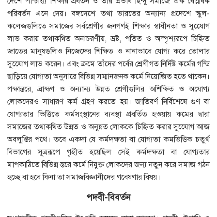
দেশে পাশ্চাত্ত্য শিক্ষার প্রবর্তন ও তার প্রভাব হিন্দু সমাজে এক বৈপ্লবিক
পরিবর্তন এনে দেয়। বঙ্গদেশে তথা ভারতের অন্যান্য প্রদেশে স্কুল-
কলেজগুলিতে সমাজের সর্বশ্রেণীর জনগণই শিক্ষার স্বাধীনতা ও সুযোেগ
লাভ করায় তথাকথিত অনাচরণীয়, ভ্রষ্ট, পতিত ও অস্পৃশ্যরপে চিহ্নিত
জাতের মানুষগুলিও নিজেদের শিক্ষিত ও নানাভাবে যােগ্য করে তােলার
সুযোেগ লাভ করেন। এবং ক্রমে তাঁদের পর্বের শ্রেণীগত নির্দিষ্ট কর্মের গন্ডি
ছাড়িয়ে যােগ্যতা অনুসারে বিভিন্ন সম্মানজনক কর্মে নিয়ােজিত হতে থাকেন।
পক্ষান্তরে, ব্রাহ্মণ ও অন্যান্য উন্নত শ্রেণীগুলির অশিক্ষিত ও অযােগ্য
লােকদেরও সাধারণ কর্ম গ্রহণ করতে হয়। জাতিবর্ণ নির্বিশেষে গুণ বা
যােগ্যতার ভিত্তিতে কর্মসংস্থানের ব্যবস্থা প্রবর্তিত হওয়ায় কমের দ্বারা
সমাজের তথাকথিত উন্নত ও অনুন্নত লােককে চিহ্নিত করার সুযোেগ আজ
অবলুপ্তির পথে। তবে একদা যে কর্মদক্ষতা বা যােগ্যতা কমভিত্তিক চতুর্থ
বিভাগের সূত্ররূপে গৃহীত হয়েছিল সেই কর্মদক্ষতা বা যােগ্যতার
মাপকাঠিতে বিভিন্ন স্তরে কর্মে নিযুক্ত লােকদের জন্য নতুন করে সমাজ গঠন
হচ্ছে বা হবে কিনা তা সমাজবিজ্ঞানীদের গবেষণার বিষয়।
পদবী-বিবর্তন