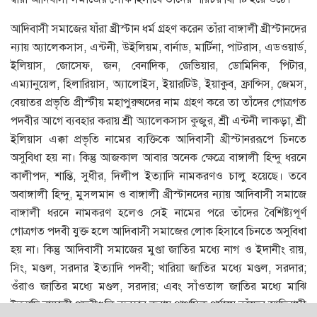
আদিবাসী সমাজের যাঁরা খ্রীস্টান ধর্ম গ্রহণ করেন তাঁরা বাঙ্গালী খ্রীস্টানদের
ন্যায় অ্যালেকসাস, এন্টনী, উইলিয়ম, বার্নাড, মার্টিনা, পাটরাস, এডওয়ার্ড,
ইলিয়াস, জোসেফ, জন, বেনাদিক, জেভিয়ার, ডােমিনিক, পিটার,
এম্যানুয়েল, হিলারিয়াস, অ্যালােইস, ইয়ারটিউ, ইয়াকুব, ফ্রান্সিস, জেমস,
বেয়াতর প্রভৃতি প্রীস্টীয় মহাপুরুষদের নাম গ্রহণ করে তা তাঁদের গােত্রগত
পদবীর আগে ব্যবহার করায় শ্রী অ্যালেকসাস কুজুর, শ্রী এন্টনী লাকড়া, শ্রী
ইলিয়াস এক্কা প্রভৃতি নামের ব্যক্তিকে আদিবাসী খ্রীস্টানররূপে চিনতে
অসুবিধা হয় না। কিন্তু আজকাল আবার অনেক ক্ষেত্রে বাঙ্গালী হিন্দু ধরনে
কালীপদ, শান্তি, সুধীর, দিলীপ ইত্যাদি নামকরণও চালু হয়েছে। তবে
অবাঙ্গালী হিন্দু, মুসলমান ও বাঙ্গালী খ্রীস্টানদের ন্যায় আদিবাসী সমাজে
বাঙ্গালী ধরনে নামকরণ হলেও সেই নামের পরে তাঁদের বৈশিষ্ট্যপূর্ণ
গােত্রগত পদবী যুক্ত হলে আদিবাসী সমাজের লােক হিসাবে চিনতে অসুবিধা
হয় না। কিন্তু আদিবাসী সমাজের মুণ্ডা জাতির মধ্যে নাগ ও ইদানীং রায়,
সিং, মণ্ডল, সরদার ইত্যাদি পদবী; খারিয়া জাতির মধ্যে মণ্ডল, সরদার;
ওঁরাও জাতির মধ্যে মণ্ডল, সরদার; এবং সাঁওতাল জাতির মধ্যে মাঝি
ইত্যাদি বাঙ্গালী পদবীগুলি ব্যবহার করায় প্রাথমিক পর্যায়ে তাঁদের আদিবাসী