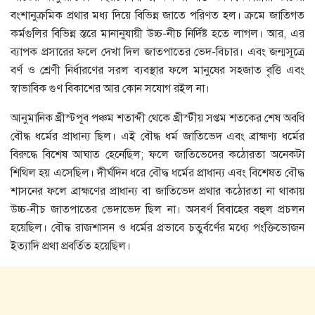
বংশানুক্রমিক প্রথার মধ্য দিয়ে বিভিন্ন জাতে পরিণত হল। ক্রমে জাতিগত
কর্মগুলির বিভিন্ন স্তরে মানানুযায়ী উচ্চ-নীচ নির্দিষ্ট হতে লাগল। আর, এর
ব্যাপক প্রসারের ফলে দেখা দিল জাতপাতের ভেদ-বিচার। এবং জন্মসূত্রে
বর্ণ ও শ্রেণী নির্ধারণের সরল ব্যবস্থার ফলে মানুষের সহজাত বৃত্তি এবং
স্বাভাবিক গুণ বিকাশের আর কোন সযােগ রইল না।
আনুমানিক খ্রীস্টপূব পঞ্চম শতাব্দী থেকে খ্রীস্টীয় সপ্তম শতকের শেষ অবধি
বৌদ্ধ ধর্মের প্রাধান্য ছিল। এই বৌদ্ধ ধর্ম জাতিভেদ এবং ব্রাহ্মণ্য ধর্মের
বিরুদ্ধে বিশেষ আঘাত হেনেছিল; ফলে জাতিভেদের কঠোরতা অনেকটা
শিথিল হয় এসেছিল। দীর্ঘদিন ধরে বৌদ্ধ ধর্মের প্রাধান্য এবং বিশেষত বৌদ্ধ
শাসনের ফলে ব্রাহ্মণের প্রাধান্য বা জাতিভেদ প্রথার কঠোরতা না থাকায়
উচ্চ-নীচ জাতপাতের ভেদাভেদ ছিল না। অসবর্ণ বিবাহের বহুল প্রচলন
হয়েছিল। বৌদ্ধ রাজশাসন ও ধর্মের প্রভাবে চতুর্বর্ণের মধ্যে পংক্তিভােজন
ইত্যাদি প্রথা প্রবর্তিত হয়েছিল।