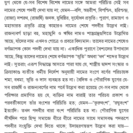
যুগ থেকে যে-সব বিশেষ বিশেষ নামের সঙ্গে আমরা পরিচিত সেই সব
নামের শেষে পদবী দেখা যায় না; যেমন—বলি, অম্বরীশ, বিপশ্চিৎ, হরিশ্চন্দ্র,
(রাজা) দশরথ, (রাজর্ষি) জনক, যুধিষ্ঠির, দুর্যোধন প্রভৃতি। পুরাণ, রামায়ণ ও
মহাভারত প্রভৃতি গ্রন্থে কাহারও নামের শেষে পদবীর উল্লেখ নাই।
রাজন্যবর্গ ছাড়া বহ, মহামুনি ও ঋষির নামও শাস্ত্রগ্রন্থগুলিতে উল্লেখিত
আছে, যাঁদের নাম এখনও গােত্রে ও প্রবরে বিদ্যমান। তাদের নামের শেষেও
বর্ণজ্ঞাপক কোন পদবী দেখা যায় না। একাধিক পুরাণে বৈশ্যদের উপাখ্যান
আছে, কিন্তু তাদের নামের শেষে বর্ণজ্ঞাপক “ভূতি” অথবা “ধন” শব্দের উল্লেখ
নাই। সুতরাং এরূপ সিদ্ধান্তে আসতে পারা যায় যে, শাস্ত্রীয় দ্বাদশ সংস্কার ও
ক্রিয়াকাণ্ড ব্যতীত ধর্মীয় নির্দেশ অনুযায়ী নামের সংগে বর্ণের পরিচায়ক
শমা, বৰ্মা, ভূতি ও দাস ব্যবহৃত হত না। বৈদিক ও পৌরাণিক যুগের যে-
সব রাজর্ষি ও রাজন্যবর্গের নাম পর্বে উল্লেখ করা হয়েছে সে-সব নাম থেকে
পরিষ্কার প্রমাণিত হয় যে, ব্যক্তির নাম বারাই তার পরিচয় প্রকাশ ও
পরবর্তীকালে তাঁর বংশের পরিচিতি হত; যেমন—“কুরুবংশ”, “রঘুবংশ”
ইত্যাদি। তখন পদবীর বারা বংশ পরিচিতি হত না। পৌরাণিক যুগের
দীর্ঘদিন পরে হিন্দু সমাজে ধীরে ধীরে নামের সাথে সমাসবদ্ধ পদরূপে
পদবীর সংযুক্তি দেখা দিতে থাকে; উদাহরণস্বরূপ উল্লেখ করা যায়—