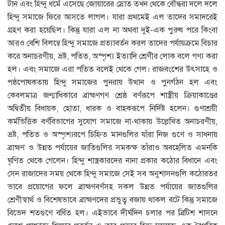
টান এবং হিন্দু ধর্মে এসেছে জোয়ারের স্রোত তখন থেকে বৌদ্ধরা দলে দলে
হিন্দু সমাজে ফিরে আসতে লাগল। যারা প্রথমেই এল তাদের সমাদরেই
গ্রহণ করা হয়েছিল। কিন্তু যারা এল না অথবা দুই-এক পুরুষ পরে কিংবা
আরও বেশি বিলম্বে হিন্দু সমাজে প্রত্যাবর্তন করল তাদের পর্যায়ক্রমে বিচার
করে অনাচরণীয়, ভ্রষ্ট, পতিত, অস্পৃশ্য ইত্যাদি শ্রেণীর লােক বলে গণ্য করা
হল। এবং সমাজে এরা পতিত বলেই থেকে গেল। রাজবংশের উৎসাহে ও
পষ্ঠপােষকতায় হিন্দু সমাজের পুনরায় উত্থান ও পুনর্গঠন হল এবং
কেবলমাত্র জন্মাধিকারে ব্রাহ্মণগণ শ্রেষ্ঠ বর্ণরূপে শাস্ত্রীয় ক্রিয়াকাণ্ডের
অদ্বিতীয় বিধায়ক, হােতা, ধারক ও বাহকরূপে নির্দিষ্ট হলেন। গুণাশ্রয়ী
কর্মভিত্তিক বর্ণবিভাগের সুযােগ সমাজে না-থাকায় উল্লেখিত অনাচরণীয়,
ভ্রষ্ট, পতিত ও অস্পৃশ্যরপে চিহ্নিত মানগুলির যাঁরা নিজ গুণে ও সাধনায়
ব্রাহ্মণ ও উন্নত পর্যায়ের জাতিগুলির সমকক্ষ তাঁরাও অবহেলিত এমনকি
ঘৃণিত থেকে গেলেন। হিন্দু শাস্ত্রকারদের নানা প্রকার কঠোর বিধানে এবং
সেন রাজাদের সময় থেকে হিন্দু সমাজে সেই সব অনুশাসনগুলি কঠোরতর
ভাবে প্রয়ােগের ফলে ব্রাহ্মণবর্ণসহ সকল উন্নত পর্যায়ের জাতগুলির
শ্রেণীস্বার্থ ও বিশেষভাবে ব্রাহ্মণদের প্রভুত্ব বজায় থাকল বটে কিন্তু সমাজে
বিভেদ শতগুণে বর্ধিত হল। এইভাবে দীর্ঘদিন চলার পর ব্রিটিশ শাসনে