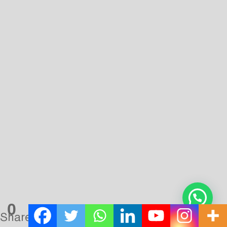
সমাজের লােক হিসাবে চিহ্নিত করার সমস্যা দেখা দিচ্ছে। অদর বা সদর
ভবিষ্যতেও যদি বাঙ্গালী ধরনে নামকরণ ও পদবী গ্রহণের দ্বারা শ্রী
কালীপদ সরদার, শ্রী শান্তি রায়, শ্রীসুধীর নাগ, শ্রী দিলীপ মণ্ডল প্রভৃতি নাম
ব্যাপক হারে চালু হয় তা হলে দৃশ্যেত নামের ভিত্তিতে বাঙ্গালী হিন্দু ও
আদিবাসী সমাজের লােক আলাদা করে চেনার সমস্যা উত্তরােত্তর বেড়েই
যাবে।
আবার, বাঙ্গালী পদবীধারীর সহিত খ্রীস্টান পদবীধারিণীর বিবাহজাত
পুত্রের, শ্যেন প্যাটরিক সিংহ, ও কন্যার, স্যারন প্যাটরিসিয়া সিংহ নামকরণে
পিতার কৌলিক পদবীর সংগে মাতার কৌলিক পদবীও যুক্ত হওয়ার নজির
দেখা যায়। কিন্তু পিতার “সিংহ” (কৌলিক) পদবীটি যুক্ত না-হলে পুত্রকন্যাকে
বাঙ্গালী হিন্দু বংশসদ্ভুতরূপে কিছুতেই চিহ্নিত করা যেত না। আবার,
বিবাহসূত্রে আবদ্ধ পার্শী সম্প্রদায়ভুক্ত মহিলার “এঞ্জিনিয়ার” (কৌলিক পদবী)
ত্যাগ ও প্রাক-বৈবাহিক “জারিন” (নাম) রেখে তার সংগে স্বামীর “চৌধুরী”
পদবী যুক্ত “জারিন চৌধুরী” উল্লেখ করতে দেখা যাচ্ছে। এঞ্জিনিয়ার পদবী-
বিহীন জারিন নামের দ্বারা তাঁর কৌলিক সম্প্রদায় চিহ্নিত করা কিছুটা দুষ্কর।
0
কারণ বাঙ্গালী হিন্দু স্ত্রী-পুরুষের নামকরণে এখন ততটা গোঁড়া হিন্দুয়ানী
Shares
দেখা যায় না। তবে আলােচ্যক্ষেত্রে যেহেতু শ্ৰীমতী জারিনের কৌলিক