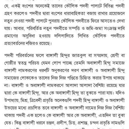
যে, একই বংশের অনেকেই তাদের কৌলিক পদবী পালটে বিভিন্ন পদবী
গ্রহণ করলেও পদবীর দ্বারা বংশের ধারাবাহিকতা বজায় রাখার প্রয়ােজনে
নতুন নেওয়া পদবী পালটে পুনরায় কৌলিক পদবীতে ফিরে আসতেও দেখা
যায়। আবার, পরিবর্তিত নতুন পদবীতে সম্পত্তি ও জমি-জমা সংক্রান্ত দাবি
প্রমাণের অসুবিধা হওয়ায় দলিলাদিতে লিখিত কৌলিক পদবীতে
প্রত্যাবর্তনের নজিরও রয়েছে।
পদবী পরিবর্তনের ফলে বাঙ্গালী হিন্দুর জাতকুল বা সম্প্রদায়, শ্রেণী বা
গােষ্ঠীর স্বতন্ত্র পরিচয় যেমন লােপ পাচ্ছে তেমনি অবাঙ্গালী হিন্দু সমাজে
বাঙ্গালী নামকরণের ধরনটি অনুকরণের দরণ বাঙ্গালী ও অবাঙ্গালী হিন্দু
সমাজের লােককেও তাদের নিজ নিজ গণ্ডিতে চিহ্নিত করার উপায় থাকছে
না। বাঙ্গালী ও অবাঙ্গালী নামকরণে আলাদা আলাদা বৈশিষ্ট্য রয়েছে যার
দ্বারা কে বাঙ্গালী হিন্দু, আর কে অবাঙ্গালী হিন্দু তা বুঝতে পারা যায়। যদিও
উপাধ্যায়, মিশ্র, ত্রিবেদী প্রভৃতি অনেকগুলি পদবী হিন্দু বাঙ্গালী ও অবাঙ্গালী
উভয়ের মধ্যে প্রচলিত তবে বাঙ্গালী ও অবাঙ্গালী নামের নিজ নিজ বৈশিষ্ট্য
থাকায় পদবী এক হলেও কে বাঙ্গালী আর কে অবাঙ্গালী, এতদিন তা বুঝা
যেত। কিন্তু বাঙ্গালী ধরনে রঞ্জন, প্রদীপ, চিত্ত, প্রশান্ত, চন্দন প্রভৃতি নামগুলি