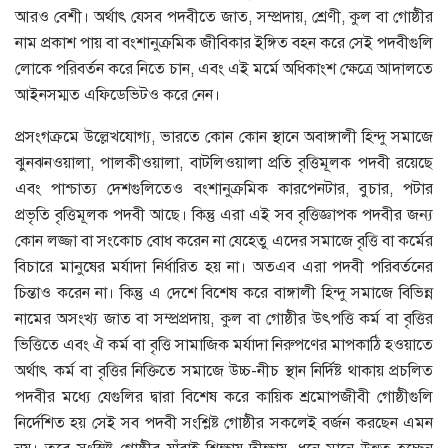
আরও বেশী। অর্থাৎ যেসব পদবীতে জাত, সম্প্রদায়, শ্রেণী, কুল বা গােষ্ঠীর
নাম প্রকাশ পায় বা বংশানুক্রমিক জীবিকার ইঙ্গিত বহন করে সেই পদবীগুলি
লােকে পরিবর্তন করে নিতে চান, এবং এই মর্মে অধিকাংশ ক্ষেত্রে আদালতে
আইনসম্মত এফিডেভিটও করে নেন।
প্রসংগক্রমে উল্লেখযােগ্য, ভারতে কোন কোন স্থানে অবাঙ্গালী হিন্দু সমাজে
ঝুনঝনওয়ালা, পালকীওয়ালা, বাটলিওয়ালা প্রতি বৃত্তিমূলক পদবী রয়েছে
এবং পাশ্চাত্য দেশগুলিতেও বংশানুক্রমিক কারপেনটার, বুচার, পটার
প্রভৃতি বৃত্তিমূলক পদবী আছে। কিন্তু এরা এই সব বৃত্তিজ্ঞাপক পদবীর জন্য
কোন লজ্জা বা সংকোচ বােধ করেন না যেহেতু এদের সমাজে বৃত্তি বা কর্মের
বিচারে মানুষের মর্যাদা নির্ধারিত হয় না। অতএব এরা পদবী পরিবর্তনের
চিন্তাও করেন না। কিন্তু এ দেশে বিশেষ করে বাঙ্গালী হিন্দু সমাজে বিভিন্ন
নামের অসংখ্য জাত বা সম্প্রপ্রদায়, কুল বা গােষ্ঠীর উৎপত্তি কর্ম বা বৃত্তির
ভিত্তিতে এবং ঐ কর্ম বা বৃত্তি সামাজিক মর্যাদা নিরুপণের মাপকাঠি হওয়াতে
অর্থাৎ কর্ম বা বৃত্তির নিক্তিতে সমাজে উচ্চ-নীচ স্থান নির্দিষ্ট থাকায় প্রচলিত
পদবীর মধ্যে যেগুলির দ্বারা বিশেষ করে কায়িক শ্রমােপজীবী গােষ্ঠীগুলি
নির্দেশিত হয় সেই সব পদবী সংশ্লিষ্ট গােষ্ঠীর সকলেই বর্জন করছেন এমন