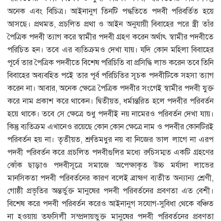
অনেক এবং বিচিত্র। আইনানুগ তিনটি পদ্ধতিতে পদবী পরিবর্তিত হয়ে
আসছে। প্রথমত, প্রচলিত প্রথা ও আইন অনুযায়ী বিবাহের পরে স্ত্রী তাঁর
পৈত্রিক পদবী ত্যাগ করে স্বামীর পদবী গ্রহণ করেন অর্থাৎ স্বামীর পদবীতে
পরিচিত হন। তবে এর ব্যতিক্রমও দেখা যায়। যদি কোন মহিলা বিবাহের
পূর্বে তার পৈত্রিক পদবীতে বিশেষ পরিচিতি বা প্রসিদ্ধি লাভ করেন তবে তিনি
বিবাহের অব্যবহিত পইে তার পূর্ব পরিচিতির সূচক পদবীটিকে সহসা ত্যাগ
করেন না। আবার, অনেক ক্ষেত্রে পৈত্রিক পদবীর সংগেই স্বামীর পদবী যুক্ত
করে নাম প্রকাশ করে থাকেন। দ্বিতীয়ত, ধর্মান্তরিত হলে পদবীর পরিবর্তন
হয়ে থাকে। তবে সে ক্ষেত্রে শুধু পদবীই নয় নামেরও পরিবর্তন দেখা যায়।
কিন্তু ব্যতিক্রম এখানেও রয়েছে কোন কোন ক্ষেত্রে নাম ও পদবীর কোনটিরই
পরিবর্তন হয় না। তৃতীয়ত, শ্রুতিমধুর নয় বা নিজের ভাল লাগে না এরপ
পদবী পরিবর্তন করে প্রচলিত পদবীগুলির মধ্যে রুচিসম্মত একটি গ্রহণের
ঝোঁক ছাড়াও পদবীসূত্রে সমাজে অপেক্ষাকৃত উচ্চ মর্যাদা লাভের
মানসিকতা পদবী পরিবর্তনের কারণ বলেই ব্রাহ্মণ ব্যতীত অন্যান্য শ্রেণী,
গােষ্ঠী প্রভৃতির অন্তর্ভুক্ত মানুষের পদবী পরিবর্তনের প্রবণতা এত বেশী।
বিশেষ করে পদবী পরিবর্তন করেও আইনানুগ সযােগ-সুবিধা থেকে বঞ্চিত
না হওয়ায় তফসিলী সম্প্রদায়ভুক্ত মানুষের পদবী পরিবর্তনের প্রবণতা