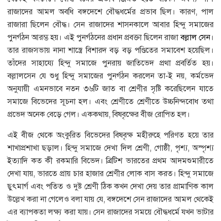
রাজাদের আমল অবধি বঙ্গদেশে বৌদ্ধধর্মের প্রভাব ছিল। কারণ, পাল
রাজারা ছিলেন বৌদ্ধ। সেন রাজাদের শাসনকালে আবার হিন্দু সমাজের
পুনর্গঠন আরম্ভ হয়। এই পুনর্গঠনের প্রধান প্রবক্তা ছিলেন রাজা
বল্লাল সেন
।
তার রাজসভায় নানা শাস্ত্রে বিশারদ বড় বড় পণ্ডিতের সমাবেশ হয়েছিল।
তাঁদের সাহায্যে হিন্দু সমাজে পুনরায় জাতিভেদ প্রথা প্রবর্তিত হয়।
বল্লালসেন যে শুধু হিন্দু সমাজের পুনর্গঠন করলেন তা-ই নয়, কর্মভেদ
অনুযায়ী এমনভাবে নতন ৩৬টি জাত বা শ্রেণীর সৃষ্টি করেছিলেন যাতে
সমাজে বিভেদের সূচনা হল। এবং শ্রেণীতে শ্রেণীতে উচ্চনিন্দবােধ তথা
প্রভেদ অনেক বেড়ে গেল। এককথায়, বিষবৃক্ষের বীজ রােপিত হল।
এই বীজ থেকে অংকুরিত বিভেদের বিষবৃক্ষ মহীরুহে পরিণত হয়ে তার
শাখাপ্রশাখা ছড়াল। হিন্দু সমাজে দেখা দিল শ্রেণী, গােষ্ঠী, পৃশ্য, অস্পৃশ্য
ইত্যাদি কত কী রকমারি বিভেদ। ব্রিটিশ ভারতের প্রথম আদমশুমারীতে
দেখা যায়, ভারতে প্রায় চার হাজার শ্রেণীর লোক বাস করত। হিন্দু সমাজে
ছুৎমার্গ এবং পতিত ও দুষ্ট শ্রেণী ঠিক কখন দেখা দেয় তার প্রামাণিক কাল
উল্লেখ করা না গেলেও বলা যায় যে, বঙ্গদেশে সেন রাজাদের আমল থেকেই
এর ব্যাপকতা লক্ষ্য করা যায়। সেন রাজাদের সময়ে বৌদ্ধধর্মে যখন ভাটার