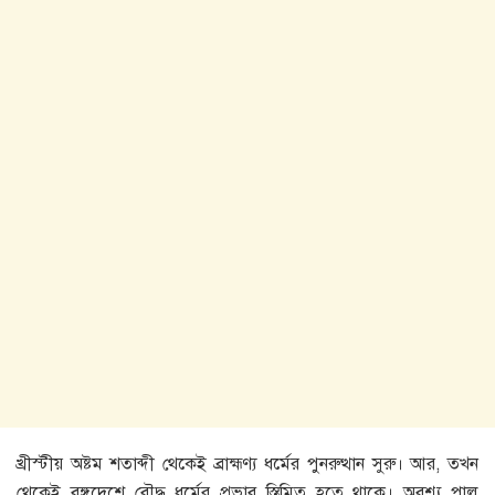
খ্রীস্টীয় অষ্টম শতাব্দী থেকেই ব্রাহ্মণ্য ধর্মের পুনরুত্থান সুরু। আর, তখন
থেকেই বঙ্গদেশে বৌদ্ধ ধর্মের প্রভাব স্তিমিত হতে থাকে। অবশ্য পাল