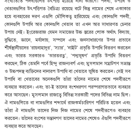
সংখ্যাতীত পদবীগুলির উৎপত্তি হয়েছে নানা কারণে। পদবী, উপাধি ও
খেতাবগুলির উৎপত্তিগত বৈচিত্র্য রয়েছে বটে কিন্তু নামের শেষে একাকার
হয়ে ব্যবহারের দরণ এগুলি মৌলিকত্ব হারিয়েছে এবং কোনগুলি পদবী,
কোনগুলি উপাধি আর কোনগুলি খেতাব তা এখন আর সাধারণত চেনার
উপায় নেই। ইংরেজরাজ যেমন সমাজের উচ্চ স্তরের লােক অর্থাৎ বিদ্যায়,
বুদ্ধিতে, জ্ঞানে, মর্যাদায়, সম্পদে এবং জনসাধারণের উপর প্রভাবে
শীর্ষস্থানীয়দের ‘রায়বাহাদুর’, ‘স্যার’, ‘নাইট’ প্রভৃতি উপাধি বিতরণ করতেন
এবং ভারত সরকারও ‘ভারতরত্ন’, ‘পদ্মভূষণ’ প্রভৃতি উপাধি বিতরণ
করছেন, ঠিক তেমনি পর্বে হিন্দু রাজন্যবর্গ এবং মুসলমান সম্রাটগণ সভ্রান্ত
ও উচ্চপদস্থ ব্যক্তিদের নানারপ উপাধি বা খেতাবে ভূষিত করতেন। সেই সব
উপাধি বা খেতাবের অনেকগুলি তাঁরা তাঁদের নামের শেষে পদবীরূপে
ব্যবহার করতেন। এবং তা-ই তাদের বংশধরগণ পরম্পরাগতভাবে ব্যবহার
করে আসছেন। মুসলমান রাজত্বে বিভিন্ন সরকারী পদের বিভিন্ন নাম ছিল।
ঐ নামগুলিতে বা নামগুলির শব্দার্থে রাজকর্মচারিগণ পরিচিত হতেন এবং
তাঁরা ঐ নামগুলি তাদের নিজ নিজ নামের শেষে পদবীরূপেও ব্যবহার
করতেন। তাঁদের বংশের সন্তানগণ তাদের নামের শেষেও ঐগুলি পদবীরূপে
ব্যবহার করে আসছেন।