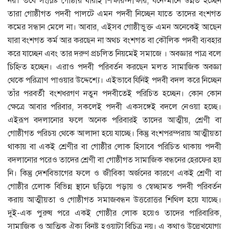
নয়। তবে সংস্লিষ্ট গােষ্ঠীর যাঁরাই শিক্ষায়-দীক্ষায়, ধনে-মানে উন্নত হচ্ছেন
তারা গােষ্ঠীগত পদবী পালটে এমন পদবী নিচ্ছেন যাতে তাদের বংশগত
কমের সন্ধান মেলে না। আবার, এইসব গােষ্ঠীভুক্ত এমন অনেকেই আছেন
যারা বংশগত কর্ম আর করছেন না অথচ বংশগত বা কৌলিক পদবী ব্যবহার
করে যাচ্ছেন এবং তার দরুণ প্রচলিত নিয়মেই সমাজে । অবজ্ঞার পাত্র বলে
চিহ্নিত হচ্ছেন। এরাও পদবী পরিবর্তন করছেন মলত সামাজিক অবজ্ঞা
থেকে পরিত্রাণ পাওয়ার উদ্দেশ্যে। এইভাবে যিনিই পদবী বদল করে নিচ্ছেন
তাঁর পরবর্তী বংশধরগণ নতুন পদবীতেই পরিচিত হচ্ছেন। কোন কোন
ক্ষেত্রে আবার পরিবার, সকলেই পদবী একসঙ্গেই বদলে নেওয়া হচ্ছে।
এইরূপ বদলানাের ফলে অনেক পরিবারই তাদের আত্মীয়, শ্রেণী বা
গােষ্ঠীগত পরিচয় থেকে আলাদা হয়ে যাচ্ছে। কিন্তু বংশপরম্পরায় আত্মীয়তা
থাকায় বা একই শ্রেণীর বা গােষ্ঠীর লােক হিসাবে পরিচিত থাকায় পদবী
বদলানাের পরেও তাদের শ্রেণী বা গােষ্ঠীগত সামাজিক বন্ধনের হেরফের হয়
নি। কিন্তু দেশবিভাগের ফলে ও জীবিকা অর্জনের কারণে একই শ্রেণী বা
গােষ্ঠীর লোেক বিভিন্ন স্থানে ছড়িয়ে পড়ায় ও স্বেচ্ছামত পদবী পরিবর্তন
করায় আত্মীয়তা ও গােষ্ঠীগত সমাজবন্ধন উত্তরােত্তর শিথিল হয়ে যাচ্ছে।
দুই-এক পুরুষ পরে একই গােষ্ঠীর লােক হয়েও তাদের পারিবারিক,
সামাজিক ও আত্মিক ঐক্য বিনষ্ট হওয়াটা বিচিত্র নয়। এ কথাও উল্লেখযােগ্য