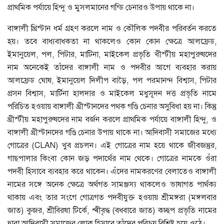
প্রাথমিক পর্যায়ে হিন্দু ও মুসলমানের গন্ডি চেনারও উপায় থাকে না।
বাঙ্গালী খ্রিস্টান ধর্ম গ্রহণ করলে নাম ও কৌলিক পদবীর পরিবর্তন করতে
হয়। তবে বাধ্যবাধকতা না থাকলেও কোন কোন ক্ষেত্রে আলফ্রেড,
ইমানুয়েল, পল, পিটার, মাটিনা, মাইকেল প্রভৃতি খীস্টীয় মহাপুরুষদের
নাম অনেকেই তাঁদের বাঙ্গালী নাম ও পদবীর আগে ব্যবহার করায়
আলফ্রেড ঘােষ, ইমানুয়েল দিলীপ বাড়ৈ, পল পরমানন্দ বিশ্বাস, পিটার
প্রসন বিশ্বাস, মার্টিনা হালদার ও মাইকেল মধুসূদন দত্ত প্রভৃতি নামে
পরিচিত হওয়ায় বাঙ্গালী খ্রীস্টানদের পথক গণ্ডি চেনার অসুবিধা হয় না। কিন্তু
খ্রীস্টীয় মহাপুরুষদের নাম বর্জন করলে প্রাথমিক পর্যায়ে বাঙ্গালী হিন্দু, ও
বাঙ্গালী খ্রীস্টানদের গণ্ডি চেনার উপায় থাকে না। আদিবাসী সমাজের মধ্যে
গােত্রের (CLAN) খুব প্রচলন। এই গােত্রের নাম হয়ে থাকে জীবজন্তুর,
গাছপালার কিংবা কোন জড় পদার্থের নাম থেকে। গােত্রের নামকে ওঁরা
পদবী হিসাবে ব্যবহার করে থাকেন। এঁদের নামকরণের বেলাতেও বাঙ্গালী
নামের সঙ্গে অনেক ক্ষেত্রে অর্থগত সামঞ্জস্য থাকলেও ভাষাগত পার্থক্য
থাকায় এবং তার সংগে গােত্রগত পদবীযুক্ত হওয়ায় শ্রীমঙ্গরা (মঙ্গলবার
জাত) কুজর, শ্রীবিরষা টির্কে, শ্ৰীবৃদ্ধ (বধবারে জাত) কচ্ছপ প্রভৃতি নামের
দ্বারা আদিবাসী সমাজের লােক হিসাবে তাঁদের পরিচয় বিশিষ্ট হয়ে ওঠে।