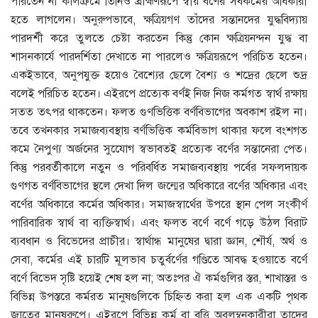
পারতেন না কালক্রমে তিনিও ব্রাহ্মণরূপে স্বীয় বর্ণের সর্বকর্মের অধিকারী
হতে লাগলেন। অনুরুপভাবে, ক্ষত্রিয়গণ তাঁদের সন্তানদের যুদ্ধবিদ্যায়
পারদর্শী করে তুলতে চেষ্টা করতেন কিন্তু কোন ক্ষত্রিয়নন্দন যুদ্ধ বা
শাসনকার্যে পারদর্শিতা দেখাতে না পারলেও ক্ষত্রিয়রূপে পরিচিত হতেন।
একইভাবে, অনুপযুক্ত হয়েও বৈশ্যের ছেলে বৈশ্য ও শদ্রের ছেলে শুদ্র
বলেই পরিচিত হতেন। এইরপে প্রত্যেক বর্ণই নিজ নিজ কর্মগত স্বার্থ রক্ষায়
সতত তৎপর থাকতেন। ফলত গুণভিত্তিক বর্ণবিভাগের অবকাশ রইল না।
তবে তখনকার সমাজব্যবস্থায় বর্ণভিত্তিক কর্মবিভাগ থাকার ফলে বংশগত
কমে নৈপুণ্য অর্জনের সুযোেগ স্বভাবতই প্রত্যেক বর্ণের সন্তানেরা পেত।
কিন্তু পরবর্তীকালে নতুন ও পরিবর্ধিত সমাজব্যবস্থায় পর্বের সফলদায়ক
গুণগত বর্ণবিভাগের স্থলে দেখা দিল জন্মের অধিকারে বর্ণের অধিকার এবং
বর্ণের অধিকারে কর্মের অধিকার। সমাজস্বার্থের উপরে স্থান পেল সংকীর্ণ
পারিবারিক স্বার্থ বা ব্যক্তিস্বার্থ। এবং ফলত বর্ণে বর্ণে গড়ে উঠল বিরাট
ব্যবধান ও বিভেদের প্রাচীর। স্বার্থান্ধ মানুষের দ্বারা জ্ঞান, শৌর্য, অর্থ ও
সেবা, কর্মের এই চারটি মূলভাব চতুর্বর্ণের গণ্ডিতে আবদ্ধ হওয়াতে বর্ণে
বর্ণে বিভেদ সৃষ্টি হয়েই শেষ হল না; অতঃপর ঐ কর্মগুলির স্তর, শাখাস্তর ও
বিভিন্ন উপস্তরে কর্মরত মানুষগুলিকে চিহ্নিত করা হল এক একটি পৃথক
জাতের মানুষরুপে। এইরপে বিভিন্ন কর্ম বা বত্তি অবলম্বনকারীরা তাদের