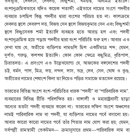
ভবভূতি, দেবদাস, দেবদত্ত, বিষ্ণুশর্মা, ধর্মগুপ্ত, অনিমিত্র ইত্যাদি।
বংশানুক্রমিকভাবে যদিও কয়েক শতাব্দী এইভাবে নামের সংগে পদবীর
ব্যবহার চলছিল কিন্তু পদবীর দ্বারা বংশের পরিচয় হত না। কালক্রমে
দেবদত্ত স্থলে দেবরুপ দত্ত, বিজয় সেন স্থলে বিজয়কুমার সেন এবং বিষ্ণুশর্মা
স্থলে বিষ্ণুসেবক শর্মা ইত্যাদি ব্যবহৃত হতে আরম্ভ হল এবং পদবী
বংশানুক্রমিক হয়ে পড়ায় পদবীর দ্বারা বংশ পরিচিতি শুরু হল। আবার এও
দেখা যায় যে, অতীতে ব্যক্তিগত নামগুলি ছিল একটিমাত্র শব্দ; যেমন,
দুর্লভ, গরুড়, কলশথ ইত্যাদি। কোন কোন ক্ষেত্রে বন্ধুমিত্র, ধৃতিপাল,
চিরাতদত্ত। এ প্রসংগে এও উল্লেখযােগ্য যে, আজকের বঙ্গদেশের পদবী
চট্ট, বর্মন, পাল, মিত্র, দত্ত, নন্দন, দাস, ভদ্র, দেব, সেন, ঘােষ ও কুণ্ড,
অতীতের নামের শেষাংশ কিনা তা নিয়েও পণ্ডিত সমাজে মতভেদ রয়েছে।
ভারতের বিভিন্ন অংশে বংশ-পরিচিতির ধারক “পদবী” বা “পারিবারিক নাম”.
ব্যবহারের বিভিন্ন রীতি পরিলক্ষিত হয়। বাঙ্গালী ও মহারাষ্ট্রবাসী ছাড়া
অন্যের ততটা পদবী ব্যবহার করেন না। ভারতের দক্ষিণ অংশে অঞ্চলের
নামই পারিবারিক নাম বা পদবী, যা ব্যক্তিগত নামের পর্বে বসানাে হয়।
আবার কারাে কারাে নামের পর্বে তাঁর পিতার নাম যােগ করা হয়; যেমন,
সর্বপল্লী রামস্বামী ভেকটমন— ক্রমানুসারে প্রথম—পারিবারিক নাম বা