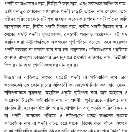
পদবী যা অঞ্চলেরও নাম; দ্বিতীয় পিতার নাম; এবং সর্বশেষে ব্যক্তিগত নাম।
তামিলনাড়ুর লােকেরা সাধারণত পদবী ছাড়াই তাঁদের নাম লেখেন। তবে
তাঁদের পরিচয়ে যে-চারটি শব্দ ব্যবহার করেন তার প্রথম শব্দটি তাঁদের আদি
বাসস্থানের নাম, দ্বিতীয় শব্দটি পিতার নাম, তৃতীয় শব্দটি নিজের নাম ও
শেষের শব্দটি পদবী। কুম্ভকোলম, রঙ্গস্বামী পদ্মনাভ আয়েঙ্গার- এই শব্দ
কয়টির দ্বারা উক্ত পদ্ধতিতে একজনের পূর্ণ পরিচয় রয়েছে। তবে আয়েঙ্গার
পদবী ব্যবহার না-করলে তার নাম হত পদ্মনাভন। পশ্চিমাঞ্চলের পদ্ধতিতে
দেবদত্ত রামকৃষ্ণ ভাণ্ডারকার ক্রমানুসারে প্রথমটা ব্যক্তিগত নাম, দ্বিতীয়টা
পিতার নাম এবং শেষটি অঞ্চলের নাম বুঝায়।
নিজস্ব বা ব্যক্তিগত নামের মতােই পদবী বা পারিবারিক নাম দ্বারা
অনেককেই কে কোন স্থানের অধিবাসী তা সহজেই নির্ণয় করা যায়; যেমন,
দক্ষিণভারতে সুব্রহ্মণ্য, মহালিঙ্গ প্রভৃতি ব্যক্তিগত নাম আর আইয়ার ও
আয়েঙ্গার ইত্যাদি পারিবারিক নাম বা পদবী। পূর্বভারতে ব্যক্তিগত নাম
রাসবিহারী, হরেকৃষ্ণ ইত্যাদি আর মুখােপাধ্যায়, বাসু প্রভৃতি পারিবারিক নাম
বা পদবী। ভারতের পশ্চিমে ও দক্ষিণাংশে প্রায়ই অঞ্চলের নামেই
পারিবারিক নাম বা পদবী রচিত হয়ে থাকে। বিশেষ করে পশ্চিম অঞ্চলে
প্রায়ই পারিবারিক নামগুলি তাদের আদি বাসস্থানের নামের শেষে “কার” শব্দ