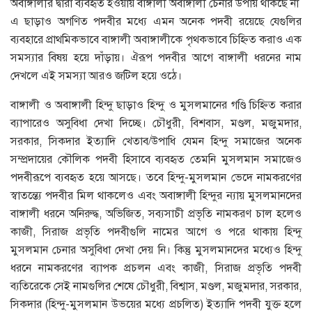
অবাঙ্গালীর দ্বারা ব্যবহৃত হওয়ায় বাঙ্গালী অবাঙ্গালী চেনার উপায় থাকছে না
এ ছাড়াও অগণিত পদবীর মধ্যে এমন অনেক পদবী রয়েছে যেগুলির
ব্যবহারে প্রাথমিকভাবে বাঙ্গালী অবাঙ্গালীকে পৃথকভাবে চিহ্নিত করাও এক
সমস্যার বিষয় হয়ে দাঁড়ায়। ঐরূপ পদবীর আগে বাঙ্গালী ধরনের নাম
দেখলে এই সমস্যা আরও জটিল হয়ে ওঠে।
বাঙ্গালী ও অবাঙ্গালী হিন্দু ছাড়াও হিন্দু ও মুসলমানের গণ্ডি চিহ্নিত করার
ব্যাপারেও অসুবিধা দেখা দিচ্ছে। চৌধুরী, বিশবাস, মণ্ডল, মজুমদার,
সরকার, সিকদার ইত্যাদি খেতাব/উপাধি যেমন হিন্দু সমাজের অনেক
সম্প্রদায়ের কৌলিক পদবী হিসাবে ব্যবহৃত তেমনি মুসলমান সমাজেও
পদবীরূপে ব্যবহৃত হয়ে আসছে। তবে হিন্দু-মুসলমান ভেদে নামকরণের
স্বাতন্ত্যে পদবীর মিল থাকলেও এবং অবাঙ্গালী হিন্দুর ন্যায় মুসলমানদের
বাঙ্গালী ধরনে অনিরুদ্ধ, অভিজিত, সব্যসাচী প্রভৃতি নামকরণ চাল হলেও
কাজী, সিরাজ প্রভৃতি পদবীগুলি নামের আগে ও পরে থাকায় হিন্দু
মুসলমান চেনার অসুবিধা দেখা দেয় নি। কিন্তু মুসলমানদের মধ্যেও হিন্দু
ধরনে নামকরণের ব্যাপক প্রচলন এবং কাজী, সিরাজ প্রভৃতি পদবী
ব্যতিরেকে সেই নামগুলির শেষে চৌধুরী, বিশ্বাস, মণ্ডল, মজুমদার, সরকার,
সিকদার (হিন্দু-মুসলমান উভয়ের মধ্যে প্রচলিত) ইত্যাদি পদবী যুক্ত হলে