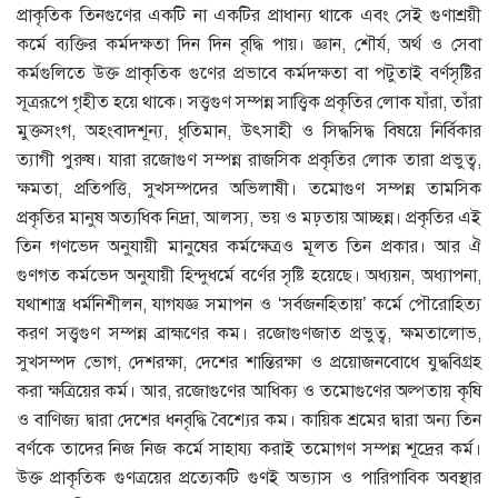
প্রাকৃতিক তিনগুণের একটি না একটির প্রাধান্য থাকে এবং সেই গুণাশ্রয়ী
কর্মে ব্যক্তির কর্মদক্ষতা দিন দিন বৃদ্ধি পায়। জ্ঞান, শৌর্য, অর্থ ও সেবা
কর্মগুলিতে উক্ত প্রাকৃতিক গুণের প্রভাবে কর্মদক্ষতা বা পটুতাই বর্ণসৃষ্টির
সূত্ররূপে গৃহীত হয়ে থাকে। সত্ত্বগুণ সম্পন্ন সাত্ত্বিক প্রকৃতির লােক যাঁরা, তাঁরা
মুক্তসংগ, অহংবাদশূন্য, ধৃতিমান, উৎসাহী ও সিদ্ধসিদ্ধ বিষয়ে নির্বিকার
ত্যাগী পুরুষ। যারা রজোগুণ সম্পন্ন রাজসিক প্রকৃতির লােক তারা প্রভুত্ব,
ক্ষমতা, প্রতিপত্তি, সুখসম্পদের অভিলাষী। তমােগুণ সম্পন্ন তামসিক
প্রকৃতির মানুষ অত্যধিক নিদ্রা, আলস্য, ভয় ও মঢ়তায় আচ্ছন্ন। প্রকৃতির এই
তিন গণভেদ অনুযায়ী মানুষের কর্মক্ষেত্রও মূলত তিন প্রকার। আর ঐ
গুণগত কর্মভেদ অনুযায়ী হিন্দুধর্মে বর্ণের সৃষ্টি হয়েছে। অধ্যয়ন, অধ্যাপনা,
যথাশাস্ত্র ধর্মনিশীলন, যাগযজ্ঞ সমাপন ও ‘সর্বজনহিতায়’ কর্মে পৌরােহিত্য
করণ সত্ত্বগুণ সম্পন্ন ব্রাহ্মণের কম। রজোগুণজাত প্রভুত্ব, ক্ষমতালােভ,
সুখসম্পদ ভােগ, দেশরক্ষা, দেশের শান্তিরক্ষা ও প্রয়ােজনবােধে যুদ্ধবিগ্রহ
করা ক্ষত্রিয়ের কর্ম। আর, রজোগুণের আধিক্য ও তমােগুণের অল্পতায় কৃষি
ও বাণিজ্য দ্বারা দেশের ধনবৃদ্ধি বৈশ্যের কম। কায়িক শ্রমের দ্বারা অন্য তিন
বর্ণকে তাদের নিজ নিজ কর্মে সাহায্য করাই তমােগণ সম্পন্ন শূদ্রের কর্ম।
উক্ত প্রাকৃতিক গুণত্রয়ের প্রত্যেকটি গুণই অভ্যাস ও পারিপাবিক অবস্থার