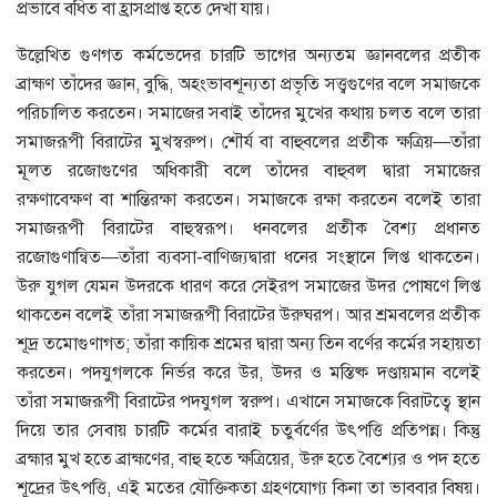
প্রভাবে বধিত বা হ্রাসপ্রাপ্ত হতে দেখা যায়।
উল্লেখিত গুণগত কর্মভেদের চারটি ভাগের অন্যতম জ্ঞানবলের প্রতীক
ব্রাহ্মণ তাঁদের জ্ঞান, বুদ্ধি, অহংভাবশূন্যতা প্রভৃতি সত্ত্বগুণের বলে সমাজকে
পরিচালিত করতেন। সমাজের সবাই তাঁদের মুখের কথায় চলত বলে তারা
সমাজরূপী বিরাটের মুখস্বরুপ। শৌর্য বা বাহুবলের প্রতীক ক্ষত্রিয়—তাঁরা
মূলত রজোগুণের অধিকারী বলে তাঁদের বাহুবল দ্বারা সমাজের
রক্ষণাবেক্ষণ বা শান্তিরক্ষা করতেন। সমাজকে রক্ষা করতেন বলেই তারা
সমাজরূপী বিরাটের বাহুস্বরূপ। ধনবলের প্রতীক বৈশ্য প্রধানত
রজোগুণান্বিত—তাঁরা ব্যবসা-বাণিজ্যদ্বারা ধনের সংস্থানে লিপ্ত থাকতেন।
উরু যুগল যেমন উদরকে ধারণ করে সেইরপ সমাজের উদর পােষণে লিপ্ত
থাকতেন বলেই তাঁরা সমাজরূপী বিরাটের উরুঘরপ। আর শ্রমবলের প্রতীক
শূদ্র তমােগুণাগত; তাঁরা কায়িক শ্রমের দ্বারা অন্য তিন বর্ণের কর্মের সহায়তা
করতেন। পদযুগলকে নির্ভর করে উর, উদর ও মস্তিষ্ক দণ্ডায়মান বলেই
তাঁরা সমাজরূপী বিরাটের পদযুগল স্বরুপ। এখানে সমাজকে বিরাটত্বে স্থান
দিয়ে তার সেবায় চারটি কর্মের বারাই চতুর্বর্ণের উৎপত্তি প্রতিপন্ন। কিন্তু
ব্রহ্মার মুখ হতে ব্রাহ্মণের, বাহু হতে ক্ষত্রিয়ের, উরু হতে বৈশ্যের ও পদ হতে
শূদ্রের উৎপত্তি, এই মতের যৌক্তিকতা গ্রহণযােগ্য কিনা তা ভাববার বিষয়।