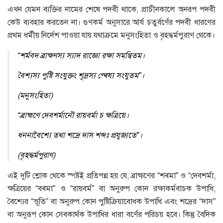
এখন যেমন ব্যক্তির নামের শেষে পদবী থাকে, প্রাচীনকালে অনরপ পদবী
কেউ ব্যবহার করতেন না। গুণকর্ম অনুসারে আর্য চতুর্বর্ণের পদবী ধারণের
প্রথম ধর্মীয় নির্দেশ পাওয়া যায় যথাক্রমে মনুসংহিতা ও বৃহদ্ধর্মপুরাণ থেকে।
“শর্মবদ ব্রাক্ষণস্য স্যাদ রাজ্ঞাে রক্ষা সমন্বিতম।
বৈশ্যস্য পুষ্টি সংযুক্তং শূদ্রস্য প্ৰেষ্য সংযুতম”।
(মনুসংহিতা)
“ব্রাহ্মণে দেবশর্মানৌ রায়বর্মা চ ক্ষত্রিয়ে।
ধননাবৈশ্যে তথা শদ্রে দাস শব্দঃ প্রযুজ্যতে”।
(বৃহদ্ধর্মপুরাণ)
এই দুটি শ্লোক থেকে স্পষ্টই প্রতিপন্ন হয় যে, ব্রাহ্মণের “শৰ্মা” ও “দেবশর্মা,
ক্ষত্রিয়ের “বৰ্মা” ও “রায়বর্ম” বা অনুরুপ কোন রক্ষাকর্মবাচক উপাধি,
বৈশ্যের “ভূতি” বা অনুরুপ কোন পুষ্টিক্রিয়াবােধক উপাধি এবং শদ্রের “দাস”
বা অনুরূপ কোন সেবকার্থক উপাধির ধারা বর্ণের পরিচয় হবে। কিন্তু বৈদিক