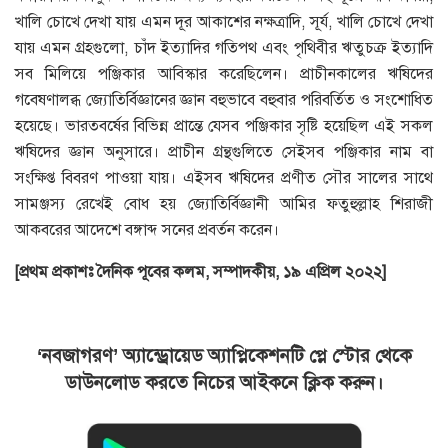
খালি চোখে দেখা যায় এমন দূর আকাশের নক্ষত্রাদি, সূর্য, খালি চোখে দেখা
যায় এমন গ্রহগুলো, চাঁদ ইত্যাদির গতিপথ এবং পৃথিবীর ঋতুচক্র ইত্যাদি
সব মিলিয়ে পঞ্জিকার আবিস্কার করেছিলেন। প্রাচীনকালের ঋষিদের
গবেষণালব্ধ জ্যোতির্বিজ্ঞানের জ্ঞান বহুভাবে বহুবার পরিবর্তিত ও সংশোধিত
হয়েছে। ভারতবর্ষের বিভিন্ন প্রান্তে যেসব পঞ্জিকার সৃষ্টি হয়েছিল এই সকল
ঋষিদের জ্ঞান অনুসারে। প্রাচীন গ্রন্থগুলিতে সেইসব পঞ্জিকার নাম বা
সংক্ষিপ্ত বিবরণ পাওয়া যায়। এইসব ঋষিদের প্রণীত সৌর সালের সাথে
সামঞ্জস্য রেখেই বোধ হয় জ্যোতির্বিজ্ঞানী আমির ফতুহুল্লাহ শিরাজী
আকবরের আদেশে বঙ্গাব্দ সনের প্রবর্তন করেন।
[প্রথম প্রকাশঃ দৈনিক পূবের কলম, সম্পাদকীয়, ১৯ এপ্রিল ২০২২]
‘নবজাগরণ’ অ্যান্ড্রোয়েড অ্যাপ্লিকেশনটি প্লে স্টোর থেকে
ডাউনলোড করতে নিচের আইকনে ক্লিক করুন।