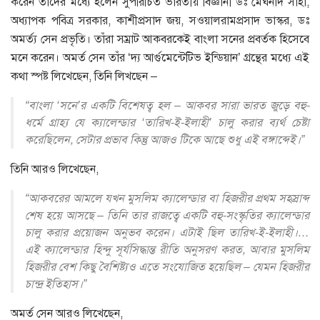
করেন তাঁদের মধ্যে হলেন সুপরিচিত ভারতীয় বিজ্ঞানী ডঃ মেঘনাদ সাহা,
অধ্যাপক পবিত্র সরকার, কাশীপ্রসাদ জয়, সওয়ালরামপ্রসাদ ভাস্কর, ডঃ
অমর্ত্য সেন প্রভৃতি। তাঁরা সম্রাট আকবরকেই বাংলা সনের প্রবর্তক হিসেবে
মনে করেন। অমর্ত সেন তাঁর ‘দ্য আর্গুমেন্টেটিভ ইন্ডিয়ান’ গ্রন্থের মধ্যে এই
কথা স্পষ্ট লিখেছেন, তিনি লিখছেন –
“বাংলা ‘সনে’র একটি বিশেষত্ব হল – আকবর সারা ভারত জুড়ে বহু-
ধর্মে গ্রাহ্য যে ক্যালেন্ডার ‘তারিখ-ই-ইলাহী’ চালু করার ব্যর্থ চেষ্টা
করেছিলেন, সেটার প্রভাব কিন্তু আজও টিকে আছে শুধু এই বঙ্গাব্দেই।”
তিনি আরও লিখেছেন,
“আকবরের আমলে যখন মুসলিম ক্যালেন্ডার বা হিজরীর প্রথম সহস্রাব্দ
শেষ হয়ে আসছে – তিনি তার রাজত্বে একটি বহু-সংস্কৃতির ক্যালেন্ডার
চালু করার প্রয়োজন অনুভব করেন। এটাই ছিল তারিখ-ই-ইলাহী।…
এই ক্যালেন্ডার হিন্দু সূর্যসিদ্ধান্ত রীতি অনুসরণ করত, আবার মুসলিম
হিজরীর বেশ কিছু বৈশিষ্ট্যও এতে সংযোজিত হয়েছিল – যেমন হিজরীর
চান্দ্র ইতিহাস।”
অমর্ত সেন আরও লিখেছেন,