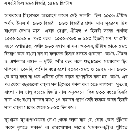
সময়টা ছিল ৯৯২ হিজরি, ১৫৮৪ খ্রিস্টাব্দ।
আকবরের সিংহাসনে আরােহণ করেন সেই সালটা ছিল ১৫৫৬ খ্রীষ্টাব্দ
অর্থাৎ ইসলামী ৯৬৩ হিজরী। ৯৬৩ হিজরীর প্রথম মাস মুহররম ছিল
বাংলার বৈশাখ মাস। এবার দেখুন, খ্রীষ্টাব্দ ও হিজরী সনের পার্থক্য
১৫৫৬-৯৬৩ = ৫৯৩ বছর। ১৫৫৬-৫৯৩ = ৯৬৩ হিজরী সন, যা সৌর
বছরে রূপান্তরিত; অর্থাৎ ৯৬৩ বঙ্গাব্দ বা সন। অতএব, খ্রীষ্টাব্দ থেকে ৫৯৩
বিয়ােগ করে বাংলা সন বা বঙ্গাব্দের হিসাব চলতে থাকলাে। অর্থাৎ খ্রীষ্টাব্দ
ও এখনকার বঙ্গাব্দ – দুটিই সৌর বছর বলে ঋতুচক্রের সময়কাল স্থির
থাকলাে। তেমনি, বর্তমান বছর হলাে ২০২২-৫৯৩ গু ১৪২৯ সন। ৯৬৩-
কে চান্দ্র বছর না ধরে এটিকে সৌর বছরে রূপান্তরিত করা হয়। অর্থাৎ এর
পর থেকে বছরগুলাে বাংলা সন হিসেবে গণনা করা হতে লাগলাে। সুতরাং
বাংলা সাল চালু হয়েছে হিজরি সাল অনুকরনে। কিন্তু ৪০০ বছরে হিজরি
সাল এবং বংলা সালের মধ্যে ১৪ বছরের গ্যাপ তৈরি হয়েছে কারন হিজরি
সাল বাংলা সালের থেকে ১০-১৩ দিন কম।
সুখোময় মুখোপাধ্যায়ের লেখা থেকে জানা যায় যে, কোন কোন পুঁথিতে
‘যবনে নৃপতে শকাব্দ’ বা রামগোপাল দাসের ‘রসকল্পবল্লী’র পুঁথিতে