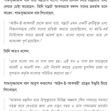
শামসুজ্জামান খান তার বইয়েও বাংলা সনের প্রবর্তন নিয়ে বিস্তারিত তথ্য
দেয়ার চেষ্টা করেছেন। তিনি সম্রাট আকবরকে বঙ্গাব্দ সনের প্রবর্তক মনে
করেন। শামসুজ্জামান খান লিখেছেন,
“আইন-ই-আকবরী থেকে জানা যায়, সম্রাট এমন একটি ত্রুটিমুক্ত এবং
বিজ্ঞানসম্মত সৌর সনের প্রতিষ্ঠা করতে চেয়েছিলেন, যা জাতি-ধর্ম
নির্বিশেষে সবার জন্যই আদর্শ হবে। বাংলা সনের মধ্যে তার সে
আকাঙ্ক্ষা পূর্ণ হয়েছিল।”
তিনি আরও বলেন,
“একে বাংলা সন বা সাল বলা হয়। এই সন ও সাল হল যথাক্রমে
আরবী ও ফারসী শব্দ। এটা নির্দেশ করছে এগুলো মুসলিম রাজা বা
সুলতান কর্তৃক বাংলায় পরিচিত করানো হয়।”
শামসুজ্জামান খান আবুল ফজলের ‘আইন-ই-আকবরী’ গ্রন্থের উদ্ধৃতি দিয়ে
লিখেছেন,
“আকবর বহুদিন ধরে হিন্দুস্থানের বিভিন্ন অঞ্চলে (দিন গণনার) সমস্যা
সহজ করে দেওয়ার জন্য এক নতুন বছর ও মাস গণনাক্রম প্রবর্তন