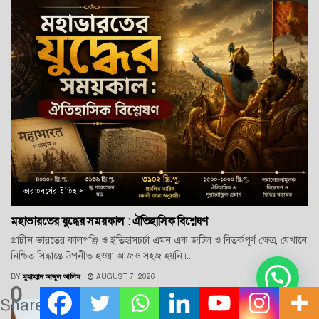
ভারতবর্ষের ইতিহাস
মহাভারতের যুদ্ধের সময়কাল : ঐতিহাসিক বিশ্লেষণ
প্রাচীন ভারতের কালপঞ্জি ও ইতিহাসচর্চা এমন এক জটিল ও বিতর্কপূর্ণ ক্ষেত্র, যেখানে
নিশ্চিত সিদ্ধান্তে উপনীত হওয়া আজও সহজ হয়নি।...
BY
মুহাম্মাদ আব্দুল আলিম
AUGUST 7, 2026
0
Shares