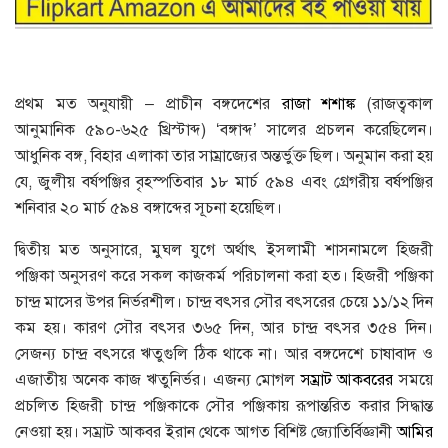
প্রথম মত অনুযায়ী – প্রাচীন বঙ্গদেশের
রাজা শশাঙ্ক
(রাজত্বকাল
আনুমানিক ৫৯০-৬২৫ খ্রিস্টাব্দ) ‘বঙ্গাব্দ’ সালের প্রচলন করেছিলেন।
আধুনিক বঙ্গ, বিহার এলাকা তার সাম্রাজ্যের অন্তর্ভুক্ত ছিল। অনুমান করা হয়
যে, জুলীয় বর্ষপঞ্জির বৃহস্পতিবার ১৮ মার্চ ৫৯৪ এবং গ্রেগরীয় বর্ষপঞ্জির
শনিবার ২০ মার্চ ৫৯৪ বঙ্গাব্দের সূচনা হয়েছিল।
দ্বিতীয় মত অনুসারে, মুঘল যুগে অর্থাৎ ইসলামী শাসনামলে হিজরী
পঞ্জিকা অনুসরণ করে সকল কাজকর্ম পরিচালনা করা হত। হিজরী পঞ্জিকা
চান্দ্র মাসের উপর নির্ভরশীল। চান্দ্র বৎসর সৌর বৎসরের চেয়ে ১১/১২ দিন
কম হয়। কারণ সৌর বৎসর ৩৬৫ দিন, আর চান্দ্র বৎসর ৩৫৪ দিন।
সেজন্য চান্দ্র বৎসরে ঋতুগুলি ঠিক থাকে না। আর বঙ্গদেশে চাষাবাদ ও
এজাতীয় অনেক কাজ ঋতুনির্ভর। এজন্য মোগল
সম্রাট আকবরের
সময়ে
প্রচলিত হিজরী চান্দ্র পঞ্জিকাকে সৌর পঞ্জিকায় রূপান্তরিত করার সিদ্ধান্ত
নেওয়া হয়। সম্রাট আকবর ইরান থেকে আগত বিশিষ্ট জ্যোতির্বিজ্ঞানী
আমির