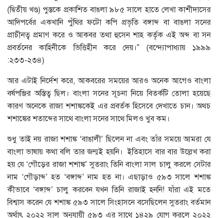
(দ্বিতীয় খণ্ড) পুস্তকে প্রকাশিত বাঙলা ৯৮৫ সালে হাতে লেখা কাশীদাসের
আদিপর্বের একখানি পুঁথির ফটো কপি প্রভৃতি বঙ্গাব্দ বা বাঙলা সনের
প্রাচীনত্ব প্রমাণ করে ও আকবর তথা হুসেন শাহ কর্তৃক এই অব্দ বা সন
প্রবর্তনের কাহিনীকে ভিত্তিহীন করে দেয়।” (বন্দ্যোপাধ্যায় ১৯৯৯
:২৩৩-২৩৪)
আর এটাই নির্দেশ করে, আকবরের সময়ের আরও অনেক আগেও বাংলা
বর্ষপঞ্জির অস্তিত্ব ছিল। বাংলা সনের সূচনা নিয়ে বিতর্কটি তোলা হয়েছে
কারণ অনেকে রাজা শশাঙ্ককেই এর প্রবর্তক হিসেবে দেখাতে চান। অথচ
শশাঙ্কের শতাব্দের সাথে বাংলা সনের সাথে মিলও খুব কম।
শুধু তাই নয় রাজা শশাঙ্ক ‘বাঙালী’ ছিলেন না এবং তাঁর সময়ে আমরা যে
বাংলা ভাষায় কথা বলি তার জন্মই হয়নি। ইতিহাসে বার বার উল্লেখ করা
হয় যে ‘গৌড়ের রাজা শশাঙ্ক’ সুতরাং তিনি বাংলা সাল চালু করলে সেটার
নাম ‘গৌড়াব্দ’ হত ‘বঙ্গাব্দ’ নাম হত না। এছাড়াও ৫৯৩ সালে শশাঙ্ক
কীভাবে ‘বঙ্গাব্দ’ চালু করবেন যখন তিনি রাজাই হননি! যাঁরা এই মতে
বিশ্বাস করেন যে শশাঙ্ক ৫৯৩ সালে সিংহাসনে বসেছিলেন সুতরাং বর্তমান
অর্থাৎ ২০২২ সাল অনুযায়ী ৫৯৩ এর সাথে ১৪২৯ যোগ করলে ২০২২