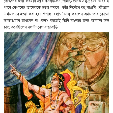
বৌদ্ধদের জন্য ফরমান জারি করেছিলেন, পাহাড় থেকে সমুদ্র যেখানে বৌদ্ধ
পাবে সেখানেই তাদেরকে হত্যা করবে। তাঁর নির্দেশে বহু বাঙালি বৌদ্ধকে
নির্মমভাবে হত্যা করা হয়। শশাঙ্ক ‘বঙ্গাব্দ’ চালু করলেন অথচ তার কোনো
সাক্ষ্যপ্রমাণ রাখলেন না কেন? কাজেই তিনি বাংলার জন্য আলাদা অব্দ
চালু করেছিলেন বলাটা বেশ বাড়াবাড়ি।