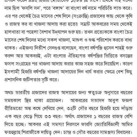
প্রণয়ন করেন ৯৯২ হিজরি মোতাবেক ১৫৮৪ খ্রিস্টাব্দে। প্রথমে এই সনের
নাম ছিল ‘ফসলি সন’, পরে ‘বঙ্গাব্দ’ বা বাংলা বর্ষ নামে পরিচিতি লাভ করে।
এর পর থেকেই চৈত্র মাসের শেষ দিনে (সংক্রান্তি) প্রজাদের কাছ থেকে কৃষি
ও রাজস্ব কর বা খাজনা আদায় করা হতো৷ সম্রাট আকবরের সময় থেকেই
হালখাতা বা পহেলা বৈশাখ উদ্‌যাপন শুরু হয়। তখন প্রত্যেককে বাংলা চৈত্র
মাসের শেষ দিনের মধ্যে সকল খাজনা, মাশুল ও শুল্ক পরিশোধ করতে বাধ্য
থাকত। এইজন্য নিতীশ সেনগুপ্ত বলেছেন, বাংলা বর্ষপঞ্জি হুসেন শাহই শুরু
করুন আর আকবরই, এটা বাংলার ঐতিহ্যগত বর্ষপঞ্জির ভিত্তিতে বসন্তের
ফসল সংগ্রহের পর খাজনা আদায় করার কাজ সহজ করে দিয়েছিল। কারণ
ইসলামী হিজরি বর্ষপঞ্জি খাজনা আদায়ের দিন ধার্য করার ক্ষেত্রে বেশ কিছু
প্রশাসনিক জটিলতার সৃষ্টি করে।
অথচ ভারতীয় প্রজাদের রাজস্ব আদায়ের জন্য ঋতুচক্র অনুসারে বছরের
সময়কাল স্থির থাকা প্রয়ােজন। আকবরের সভাসদ আবুল ফজল
রীতিমতাে অঙ্ক কষে দেখিয়ে দেন, ৩২টি সৌর বছরে হিজরি হয়ে দাঁড়ায়
এক বছর বেড়ে গিয়ে ৩৩ বছর। অর্থাৎ প্রজাদের ১ বছরের রাজস্ব বেশি
দিতে হচ্ছে। আকবর এই সমস্যা নিরসনে ফারসি জ্যোতির্বিজ্ঞানী আমির
ফতহুল্লাহ শিরাজীকে দায়িত্ব দেন। চান্দ্র ও সৌর বছরের সামঞ্জস্য বিধানের।