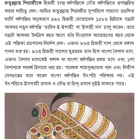
ফতুহুল্লাহ শিরাজীকে
হিজরী চান্দ্র বর্ষপঞ্জিকে সৌর বর্ষপঞ্জিতে রূপান্তরিত
করার দায়িত্ব দেন। আমির ফতুহুল্লাহ শিরাজীর সুপারিশে পারস্যে প্রচলিত
ফার্সি বর্ষপঞ্জির অনুকরণে ৯৯২ হিজরী মোতাবেক ১৫৮৪ খ্রিষ্টাব্দে সম্রাট
আকবর নতুন বর্ষপঞ্জি ‘তারিখ-ই-ইলাহী’ বা ‘ইলাহী সন’ চালু করেন। তবে
সম্রাট আকবর ঊনত্রিশ বছর আগে তাঁর সিংহাসন আরোহণের বছর থেকে
এই পঞ্জিকা প্রচলনের নির্দেশ দেন। এজন্য ৯৬৩ হিজরী সাল থেকে বঙ্গাব্দ
গণনা শুরু হয়। ৯৬৩ হিজরী সালের মুহররম মাস ছিল বাংলা বৈশাখ মাস,
এজন্য বৈশাখ মাসকেই বঙ্গাব্দ বা বাংলা বর্ষপঞ্জির প্রথম মাস এবং ১লা
বৈশাখকে নববর্ষ হিসাবে ধরা হয়। গবেষক শামসুজ্জামান খান এবং নিতীশ
সেনগুপ্তের মনে করেন বাংলা বর্ষপঞ্জির উৎপত্তি পরিষ্কার নয়। এই
উৎপত্তিতে ইসলামী প্রভাব ও বৌদ্ধ বা হিন্দু প্রভাব দুইই থাকতে পারে।