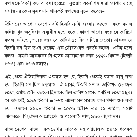
বঙ্গাব্দকে ‘যবনী বৎসর’ বলা হয়েছে। সুতরাং ‘যবন’ শব্দ দ্বারা বোঝায় যাচ্ছে
শশাঙ্ক নয় কোন মুসলমান শাসকই বঙ্গাব্দের সূচনা করেছেন।
ব্রিটিশদের আগে এদেশে সবাই হিজরি সনই ব্যবহার করতো। ফলে ফসল
কাটার খুব অসুবিধার সম্মুখীন হতে হতো, কারণ আগের বছর যে তারিখে
ফসল কাটতো, পরের বছর সে তারিখ ১১ দিন এগিয়ে যেতো। আকবর যে
হিজরি সন ছিল তখন থেকেই এক সৌরসংবত প্রবর্তন করেন। এটিই হচ্ছে
বঙ্গাব্দ। সম্রাট আকবরের সিংহাসন আরোহণের বছর ১৫৫৬ খ্রিষ্টাব্দ (হিজরি
৯৬৩) এবং ৯৬৩ বঙ্গাব্দ।
এই থেকে ঐতিহাসিকরা একমত হন যে, হিজরি থেকেই বঙ্গাব্দ চালু করা
হয়। হিজরি সন ছিল চন্দ্রমাস। ঐ মাসই হিজরি সন ও তারিখের হেরফের
হতো, অর্থাৎ সৌর বছরের হিসাবের দিন তারিখ মাসের গরমিল হতো প্রচুর।
সে কারণেই ৯৬৩ হিজরি = ৯৬৩ বাংলা সন সমন্বয় করে গণনা শুরু করা
হয়। এভাবে ৯৬০= হিজরি = ১৫৫৬ খ্রিষ্টাব্দ এর ১১ এপ্রিল, সম্রাট
আকবরের সিংহাসন আরোহণের ও পহেলা বৈশাখ, ৯৬০ বাংলা সন।
বাংলাদেশের বাংলা একাডেমির সাবেক মহাপরিচালক প্রয়াত গবেষক