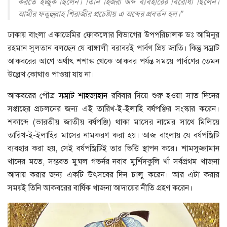
করতে ইচ্ছুক ছিলেন। তিনি হিজরী অব্দ ব্যবহারের বিরোধী ছিলেন।
আমীর ফতুহুল্লাহ শিরাজীর প্রচেষ্টায় এ অব্দের প্রবর্তন হল।”
ঢাকায় বাংলা একাডেমির ফোকলোর বিভাগের উপপরিচালক ডঃ আমিনুর
রহমান সুলতান বলছেন যে বাঙ্গালী বরাবরই পার্বণ প্রিয় জাতি। কিন্তু সম্রাট
আকবরের আগে অর্থাৎ শশাঙ্ক থেকে আকবর পর্যন্ত সময়ে পার্বণের তেমন
উল্লেখ কোথাও পাওয়া যায় না।
আকবরের পৌত্র
সম্রাট শাহজাহান
রবিবার দিয়ে শুরু হওয়া সাত দিনের
সপ্তাহের প্রচলনের জন্য এই তারিখ-ই-ইলাহি বর্ষপঞ্জির সংস্কার করেন।
শকাব্দে (ভারতীয় জাতীয় বর্ষপঞ্জি) থাকা মাসের নামের সাথে মিলিয়ে
তারিখ-ই-ইলাহির মাসের নামকরণ করা হয়। আজ বাংলায় যে বর্ষপঞ্জিটি
ব্যবহার করা হয়, সেই বর্ষপঞ্জিটিই তার ভিত্তি স্থাপন করে। শামসুজ্জামান
খানের মতে, সম্ভবত মুঘল গভর্নর নবাব মুর্শিদকুলি খাঁ সর্বপ্রথম খাজনা
আদায় করার জন্য একটি উৎসবের দিন চালু করেন। আর এটা করার
সময়ই তিনি আকবরের বার্ষিক খাজনা আদায়ের নীতি গ্রহণ করেন।