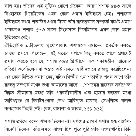
সাল হয়। তাঁদের এই যুক্তিও ধোপে টেকেনা। কারণ শশাঙ্ক ৫৯৩ সালে
সিংহাসনে গিয়েছিলেন এমন কোন প্রমান ইতিহাসে নেই। শশাঙ্কের
ইতিহাসে সপ্তম শতাব্দির প্রথম দিকে তাঁর রাজত্বকাল সম্পর্কে যথেষ্ট প্রমাণ
থাকলেও শশাঙ্ক ৫৯৩ সালে সিংহাসনে গিয়েছিলেন এমন কোন প্রমান
ইতিহাসে নেই।
ঐতিহাসিক ব্রতীন্দ্রনাথ মুখােপাধ্যায় শশাঙ্ককে বঙ্গাব্দের প্রবর্তক বলতে
চাওয়া প্রসঙ্গে লিখেছেন, এই মতের সপক্ষে কিছু বলতে গেলে প্রথমেই
প্রমাণ করতে হবে যে, শশাঙ্ক ৫৯৪ খ্রিস্টাব্দে এক শকাব্দহীন। রাজ্যের
প্রতিষ্ঠা করেছিলেন বা অন্তত এই সময়ে স্বাধীনভাবে রাজত্ব করেছিলেন।
এর কোন নিশ্চিত প্রমাণ নেই, যদিও খ্রিস্টীয় ৭ম শতাব্দীর প্রথম ভাগে তাঁর
রাজত্ব সম্পর্কে যথেষ্ট তথ্য আমাদের আছে। ..শশাঙ্কের রাজ্যের সর্বাপেক্ষা
বিস্তৃত সীমানার মধ্যে তাঁর পরবর্তীকালীন এক হাজার বছরের মধ্যে
তারিখযুক্ত যে বিরাটসংখ্যক লেখ আবিষ্কৃত হয়েছে, সেগুলিতে বঙ্গাব্দ
ব্যবহারের চিহ্নই নেই। (বঙ্গ, বাঙ্গালা ও ভারত, ১৫১-১৫২)।
শশাঙ্ক প্রথমে বঙ্গের শাসক ছিলেন না। মগধের ব্রাহ্মণ শশাঙ্ক গুপ্ত বাঙালি-
বিদ্বেষী ছিলেন। তাঁর সময়ে বাংলা ছিল পুরোপুরি বৌদ্ধ সংখ্যাগরিষ্ঠ। তিনি