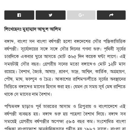
লিখেছেনঃ মুহাম্মাদ আব্দুল আলিম
বঙ্গাব্দ, বাংলা সন বাংলা বর্ষপঞ্জী হলো বঙ্গদেশের সৌর পঞ্জিকাভিত্তিক
বর্ষপঞ্জী। সূর্যোদয়ের সঙ্গে সঙ্গে সৌর দিনের গণনা শুরু। পৃথিবী সূর্যের
চারদিকে একবার ঘুরে আসতে মোট ৩৬৫ দিন কয়েক ঘণ্টা লাগে। এই
সময়টাই সৌর বছর। গ্রেগরীয় সনের মতো বঙ্গাব্দেও মোট ১২টি মাস
রয়েছে। বৈশাখ, জ্যৈষ্ঠ, আষাঢ়, শ্রাবণ, ভাদ্র, আশ্বিন, কার্তিক, অগ্রহায়ণ,
পৌষ, মাঘ, ফাল্গুন ও চৈত্র। আকাশের রাশিমন্ডলীতে সূর্যের অবস্থানের
ভিত্তিতে বঙ্গাব্দের মাসের হিসাব করা হয়। যেমন যে সময় সূর্য মেষ রাশিতে
থাকে সে মাসের নাম বৈশাখ।
পশ্চিমবঙ্গ ছাড়াও পূর্ব ভারতের আসাম ও ত্রিপুরায় ও বাংলাদেশে এই
বর্ষপঞ্জী ব্যবহৃত হয়। বঙ্গাব্দ শুরু হয় পহেলা বৈশাখ দিয়ে। বঙ্গাব্দ সব
সময়েই গ্রেগরীয় বর্ষপঞ্জীর অপেক্ষা ৫৯৩ বছর কম। সংশোধিত বাংলা
পঞ্জিকা বাংলাদেশে আনুষ্ঠানিকভাবে গৃহীত হয় ১৯৮৭ সালে। বাংলা বা