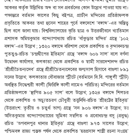
আকবর কর্তৃক উল্লিখিত অব্দ বা সন প্রবর্তনের কোন উল্লেখ পাওয়া যায় না।
পক্ষান্তরে বর্তমান কালের কিছু বইপত্র, প্রাচীন মন্দিরের প্রতিষ্ঠাফলক
প্রভৃতিতে আকবর তথা হুসেন শাহের পূর্বে বঙ্গদেশে ‘বঙ্গাব্দ’-এর অস্তিত্ব
ছিল বলে জানা যায়। বিশ্ববিদ্যালয়ের কৃতি ছাত্র ও উত্তরজীবনে খ্যাতিমান
প্রশাসক অমিয়কুমার বন্দ্যোপাধ্যায় রচিত ‘বাঁকুড়ার মন্দির’ গ্রন্থে ‘১০২
বঙ্গাব্দ’-এর উল্লেখ ; ১৩২০ বঙ্গাব্দে বরিশাল থেকে প্রকাশিত ও বৃন্দাবনচন্দ্র
পুততুণ্ড-রচিত ‘চন্দ্রদ্বীপের ইতিহাস’ গ্রন্থে ‘বঙ্গাব্দ ৬০৬ সাল’ বলে বর্ণনা
উদ্বোধন কার্যালয়, কলকাতা থেকে প্রকাশিত ও স্বামী সারদেশানন্দ রচিত
‘শ্রীশ্রীচৈতন্যদেব’ গ্রন্থে শ্রীশ্রীচৈতন্যদেবের জন্মসাল হিসাবে বাঙলা ৮৯১
সনের উল্লেখ; কলকাতার বৌবাজার স্ট্রীটে (বর্তমানে বি.বি. গাঙ্গুলী স্ট্রীট)
অবস্থিত সিদ্ধেশ্বরী কালী (ফিরিঙ্গি কালী নামেও পরিচিত) মন্দিরের বর্তমান
প্রতিষ্ঠাফলকে ‘স্থাপিত ৯০৫ সাল’ বলে উল্লেখ; ১৩২৪ বঙ্গাব্দে শিলচর
থেকে প্রকাশিত ও অচ্যুতচরণ চৌধুরী তত্ত্বনিধি-রচিত ‘শ্রীহট্টের ইতিবৃত্ত’
(উত্তরাংশ: তৃতীয় ও চতুর্থ ভাগ) গ্রন্থে ‘সন ৯০৬ বঙ্গাব্দ’-র উল্লেখ; ডঃ
অসিতকুমার বন্দ্যোপাধ্যায়ের ভূমিকা সম্বলিত ও প্রবোধচন্দ্র বসু (প্রবুদ্ধ)
রচিত ‘ভগবানপুর থানার ইতিবৃত্ত’ গ্রন্থে বাঙলা ৯৭৩ সালের উল্লেখ;
পশ্চিমবঙ্গ রাজ্য পুস্তক পর্ষদ থেকে প্রকাশিত ‘হরপ্রসাদ শাস্ত্রী রচনা সংগ্রহ’