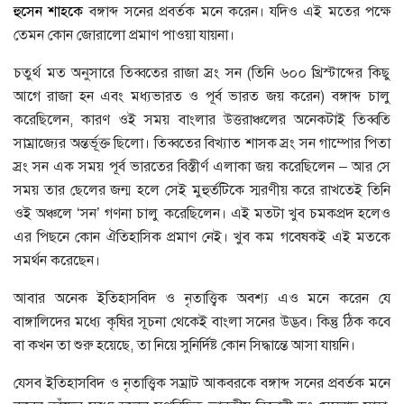
হুসেন শাহকে
বঙ্গাব্দ সনের প্রবর্তক মনে করেন। যদিও এই মতের পক্ষে
তেমন কোন জোরালো প্রমাণ পাওয়া যায়না।
চতুর্থ মত অনুসারে তিব্বতের রাজা স্রং সন (তিনি ৬০০ খ্রিস্টাব্দের কিছু
আগে রাজা হন এবং মধ্যভারত ও পূর্ব ভারত জয় করেন) বঙ্গাব্দ চালু
করেছিলেন, কারণ ওই সময় বাংলার উত্তরাঞ্চলের অনেকটাই তিব্বতি
সাম্রাজ্যের অন্তর্ভূক্ত ছিলো। তিব্বতের বিখ্যাত শাসক স্রং সন গাম্পোর পিতা
স্রং সন এক সময় পূর্ব ভারতের বিস্তীর্ণ এলাকা জয় করেছিলেন – আর সে
সময় তার ছেলের জন্ম হলে সেই মুহুর্তটিকে স্মরণীয় করে রাখতেই তিনি
ওই অঞ্চলে ‘সন’ গণনা চালু করেছিলেন। এই মতটা খুব চমকপ্রদ হলেও
এর পিছনে কোন ঐতিহাসিক প্রমাণ নেই। খুব কম গবেষকই এই মতকে
সমর্থন করেছেন।
আবার অনেক ইতিহাসবিদ ও নৃতাত্ত্বিক অবশ্য এও মনে করেন যে
বাঙ্গালিদের মধ্যে কৃষির সূচনা থেকেই বাংলা সনের উদ্ভব। কিন্তু ঠিক কবে
বা কখন তা শুরু হয়েছে, তা নিয়ে সুনির্দিষ্ট কোন সিদ্ধান্তে আসা যায়নি।
যেসব ইতিহাসবিদ ও নৃতাত্ত্বিক সম্রাট আকবরকে বঙ্গাব্দ সনের প্রবর্তক মনে