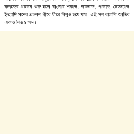
বঙ্গাব্দের প্রচলন শুরু হলে বাংলায় শকাব্দ, লক্ষনাব্দ, পালাব্দ, চৈতন্যাব্দ
ইত্যাদি সনের প্রচলন ধীরে ধীরে বিলুপ্ত হয়ে যায়। এই সন বাঙালি জাতির
একান্ত নিজস্ব অব্দ।