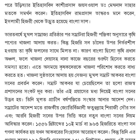
পরে উড়িষ্যার ইতিহাসবিদ কাশীপ্রসাদ জয়সওয়াল ডঃ মেঘনাদ সাহার
মতকে সমর্থন করেন। ইতিহাসবিদ রামপ্রসাদ ভাস্করও মনে করেন,
ইসলামী হিজরী থেকে উদ্ভুত হয়েছে বাংলা সাল।
ভারতবর্ষে মুঘল সাম্রাজ্য প্রতিষ্ঠার পর সম্রাটরা হিজরী পঞ্জিকা অনুসারে কৃষি
পণ্যের খাজনা আদায় করত। কিন্তু হিজরি সন চাঁদের উপর নির্ভরশীল
হওয়ায় তা কৃষি ফলনের সাথে মিলত না। কারণ বাংলা ছিলো কৃষি প্রধান
অঞ্চল, ফলে খাজনা দেয়াসহ নানা কাজে বছরের শুরুটা হিসেব করতে
সমস্যা হতো। এতে অসময়ে কৃষকদেরকে খাজনা পরিশোধ করতে বাধ্য
করতে হত। খাজনা সুষ্ঠভাবে আদায় হয় সেজন্য মুঘল সম্রাট আকবর বাংলা
সনের প্রবর্তন করেন। সম্রাট আকবর যা চেয়েছিলেন তা হলো রাজস্ব
প্রশাসনের সংকট দূর করা। তাঁর এই প্রয়াসের মধ্য দিয়েই বাংলা সনের
উদ্ভব হয়। তিনি মূলত প্রাচীন বর্ষপঞ্জিতে সংস্কার আনার আদেশ দেন।
সম্রাটের আদেশ মতে রাজকীয় জ্যোতির্বিজ্ঞানী ফতুহুল্লাহ শিরাজী সৌর সন
এবং আরবি হিজরী সনের উপর ভিত্তি করে নতুন বাংলা সনের নিয়ম
আবিস্কার করেন। ১৫৫৬ খ্রিষ্টাব্দের ১০ই মার্চ বা ৯৬৩ হিজরিতে বাংলা সন
গণনা কার্যকর হয় যখন আকবরের সিংহাসন আরোহণ করেন। কিন্তু তিনি এর