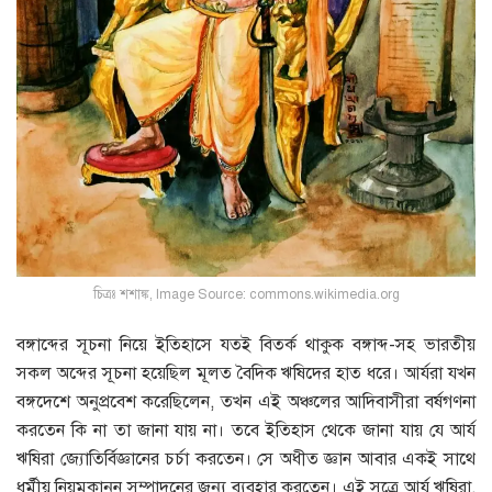
চিত্রঃ শশাঙ্ক, Image Source: commons.wikimedia.org
বঙ্গাব্দের সূচনা নিয়ে ইতিহাসে যতই বিতর্ক থাকুক বঙ্গাব্দ-সহ ভারতীয়
সকল অব্দের সূচনা হয়েছিল মূলত বৈদিক ঋষিদের হাত ধরে। আর্যরা যখন
বঙ্গদেশে অনুপ্রবেশ করেছিলেন, তখন এই অঞ্চলের আদিবাসীরা বর্ষগণনা
করতেন কি না তা জানা যায় না। তবে ইতিহাস থেকে জানা যায় যে আর্য
ঋষিরা জ্যোতির্বিজ্ঞানের চর্চা করতেন। সে অধীত জ্ঞান আবার একই সাথে
ধর্মীয় নিয়মকানুন সম্পাদনের জন্য ব্যবহার করতেন। এই সূত্রে আর্য ঋষিরা,