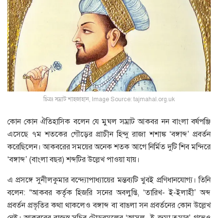
চিত্রঃ সম্রাট শাহজাহান, Image Source: tajmahal.org.uk
কোন কোন ঐতিহাসিক বলেন যে মুঘল সম্রাট আকবর নন বাংলা বর্ষপঞ্জি
এসেছে ৭ম শতকের গৌড়ের প্রাচীন হিন্দু রাজা শশাঙ্ক ‘বঙ্গাব্দ’ প্রবর্তন
করেছিলেন। আকবরের সময়ের অনেক শতক আগে নির্মিত দুটি শিব মন্দিরে
‘বঙ্গাব্দ’ (বাংলা বছর) শব্দটির উল্লেখ পাওয়া যায়।
এ প্রসঙ্গে সুনীলকুমার বন্দ্যোপাধ্যায়ের মন্তব্যটি খুবই প্রণিধানযোগ্য। তিনি
বলেন: “আকবর কর্তৃক হিজরি সনের অবলুপ্তি, ‘তারিখ- ই-ইলাহী’ অব্দ
প্রবর্তন প্রভৃতির কথা থাকলেও বঙ্গাব্দ বা বাঙলা সন প্রবর্তনের কোন উল্লেখ
নেই। আকবরের রাজস্ব সচিব টোডরমলের ‘আসল- ই-জমা তুমার’ গ্রন্থেও