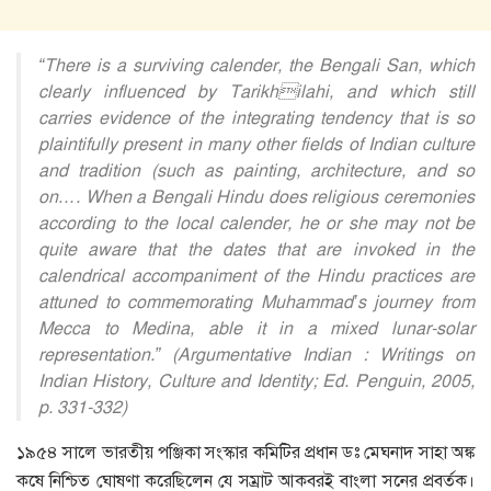
“There is a surviving calender, the Bengali San, which
clearly influenced by Tarikhilahi, and which still
carries evidence of the integrating tendency that is so
plaintifully present in many other fields of Indian culture
and tradition (such as painting, architecture, and so
on…. When a Bengali Hindu does religious ceremonies
according to the local calender, he or she may not be
quite aware that the dates that are invoked in the
calendrical accompaniment of the Hindu practices are
attuned to commemorating Muhammad’s journey from
Mecca to Medina, able it in a mixed lunar-solar
representation.” (Argumentative Indian : Writings on
Indian History, Culture and Identity; Ed. Penguin, 2005,
p. 331-332)
১৯৫৪ সালে ভারতীয় পঞ্জিকা সংস্কার কমিটির প্রধান ডঃ মেঘনাদ সাহা অঙ্ক
কষে নিশ্চিত ঘোষণা করেছিলেন যে সম্রাট আকবরই বাংলা সনের প্রবর্তক।