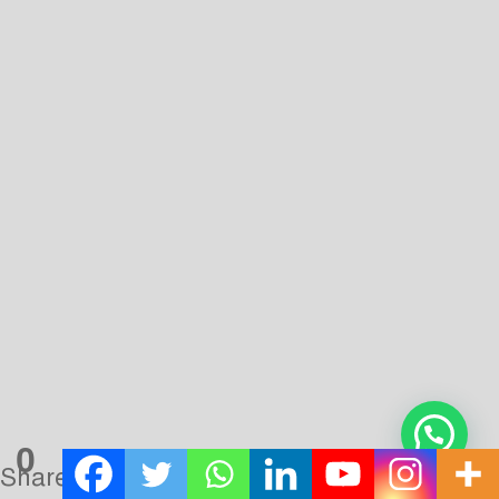
শিক্ষক হিসাবে যােগদান করেন। ইসমাঈলিয়্যা ছিল ইংরেজদের
সাম্রাজ্যবাদী কর্মকাণ্ডের প্রধান কেন্দ্র। হাসান বান্না পাশ্চাত্য শক্তিসমূহের
রাজনৈতিক এবং আর্থিক প্রতিপত্তি অর্জন এবং তাহাদের অত্যাচার ও
নিপীড়ন সম্পর্কে প্রত্যক্ষ ধারণা এইখান হইতেই লাভ করেন।
আন্দোলনের ইতিহাস
1
0
Shares