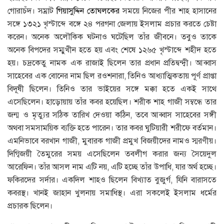
গােরাচঁদ। সম্রাট
গিয়াসুদ্দিন তােঘলকের
সময়ে নিজের পীর শাহ হাসানের
সঙ্গে ১৩২১ খৃস্টাব্দে বঙ্গে ২৪ পরগনা জেলায় ইসলাম প্রচার করতে চেষ্টা
করেন। অনেক অলৌকিক ঘটনাও ঘটেছিল তাঁর জীবনে। তবুও তাকে
অনেক বিপদের সম্মুখীন হতে হয় এবং শেষে ১২৬৫ খৃস্টাব্দে শহীদ হতে
হয়। চদ্রকেতু নামক এক রাজাই ছিলেন তার প্রধান প্রতিদ্বন্দ্বী। আব্বাস
সাহেবের এক বােনের নাম ছিল রওশনারা, তিনিও আধ্যাত্মিকতায় পূর্ণ প্রাপ্তা
বিদূষী ছিলেন। তিনিও তার ভাইয়ের সঙ্গে মক্কা হতে একই সাথে
এসেছিলেন। হাড়ােয়ায় তাঁর কবর হয়েছিল। শরীক শাহ গাজী সম্বন্ধে তার
জন্ম ও মৃত্যুর সঠিক তারিখ দেওয়া কঠিন, তবে আব্বাস সাহেবের সঙ্গী
অথবা সমসাময়িক ব্যক্তি হতে পারেন। তার কবর ঘুটিয়ারী শরীফে বর্তমান।
এমনিভাবে বরখান গাজী, মুবারক গাজী প্রমুখ বিজয়ীদের নামও স্মরণীয়।
দিগ্বিজয়ী তৈমুরের সময় এসেছিলেন তবলীগ করার জন্য সৈয়েদুল
আরেফিন। তাঁর আসল নাম এটি নয়, এটি হচ্ছে তাঁর উপাধি, যার অর্থ হচ্ছে।
ফকিরদের সর্দার। একদিল শাহও ছিলেন বিখ্যাত বুজুর্গ, যিনি বারাসতে
কবরস্থ। খানই জাহান খুলনায় সমাধিস্থ। এরা সকলেই ইসলাম ধর্মের
প্রচারক ছিলেন।