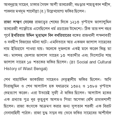
আবদুল্লাহ সাহেব, ঢাকার সৈয়দ আলী তাবরেজী, বগুড়ার শাহতুকান শহীদ,
পাবনার মখদুম শাদৌল্লা (র.) উল্লেখযােগ্য ফকির ছিলেন।
রাজা লক্ষ্মণ সেনের
রাজত্বের শেষের দিকে ১২১৩ খৃস্টাব্দে জালালুদ্দিন
তাবরেজী লক্ষ্ণৌতে এসেছিলেন ধর্ম প্রচারের উদ্দেশ্যে। ঠিক তার দশ বছর
পূর্বে
ইখতিয়ার উদ্দিন মুহাম্মদ বিন বখতিয়ারের
বঙ্গের রাজধানী লক্ষনাবতী
ও নবদ্বীপ বিজয়ের ঘটনা ঘটে। এমনিভাবে আর একজন জালাল সাহেবের
নাম ইতিহাসে পাওয়া যায়। অনেকে দুজনকে একই মনে করেন কিন্তু তা
নয়। মালদহ জেলার জালাল সাহেব ১৩ শতাব্দীর এবং সিলেটের শাহ
জালাল সাহেব ১৪ শতকের ফকির ছিলেন। (দ্রঃ Social and Cultural
History of Wast Bengal)
শেখ বাহাউদ্দিন জাকারিয়া সাহেবও নেতৃস্থানীয় ফকির ছিলেন। আখি
সিরাজুদ্দিন ও শেখ আলাউল হক যথাক্রমে ১৩৪২ ও ১৩৮৪ খৃস্টাব্দে
দেহত্যাগ করেন। এরা উভয়েই সুফী ঐ ফকির ছিলেন। আলাউল হকের
এক প্রখ্যাত পুত্র নূর কুতুবুল আলমও পিতা অপেক্ষা বেশি প্রভাবশালী
ছিলেন। রাজা কংসকে আক্রমণ করার জন্য সুলতান শরকী এক বিরাট
সেনাবাহিনী পাঠান। রাজা যুদ্ধ সম্ভব নয় ভেবে ফকির সাহেবের আশীর্বাদ