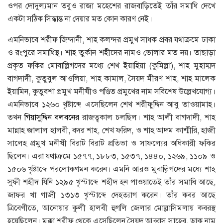
ওপর দোদুল্যমান তবুও রাজা মহেশের রাজবাড়িতেই তাঁর সমাধি দেখে
একটা সঠিক সিদ্ধান্ত না দেয়ার মত কোন কারণ নেই।
এমনিভাবে শরীফ জিন্দানী, শাহ কলন্দর প্রমুখ সাধক প্রবর যথাক্রমে ঢাকা
ও রংপুরে সমাধিস্থ। শাহ তুর্কান শহীদের নামও ভােলার মত নয়। তাছাড়া
প্রকৃত ফকির মােবাল্লিগদের মধ্যে শেখ ইয়াহিয়া (কুমিল্লা), শাহ মুহাম্মদ
বাগদাদী, কুতুবুল আওলিয়া, শাহ কামাল, সৈয়দ মীরণ শাহ, শাহ মালেক
ইয়ামিন, কুতুবশা প্রমুখ মনীষীও পণ্ডিত প্রমুখের নাম সবিশেষ উল্লেখযােগ্য।
এমনিভাবে ১২৬০ খৃষ্টাব্দে এসেছিলেন শেখ শরীফুদ্দিন আবু তাওয়ামাহ।
তখন
গিয়াসুদ্দিন বলবনের
রাজত্বকাল চলছিল। শাহ আলী বাগদাদী, শাহ
মান্নাহ জালাল হালবী, বদর শাহ, শেখ ফরিদ, ও শাহ আদম কাশ্মীরি, হাজী
সালেহ প্রমুখ মনীষী বিরাট বিরাট প্রতিভা ও সাফল্যের অধিকারী ফকির
ছিলেন। এরা যথাক্রমে ১৫৭৭, ১৮৮৩, ১৫৩৭, ১৪৪০, ১২৬৯, ১১০৯ ও
১৫০৬ খৃষ্টাব্দে পরলােকগমন করেন। এমনি আরও মুবাল্লিগদের মধ্যে শাহ
সুফী শহীদ যিনি ১২৯৫ খৃস্টাব্দে শহীদ হন পাওয়াতেই তাঁর সমাধি আছে,
জাফর খা গাজী ১৩১৩ খৃস্টাব্দে দেহত্যাগ করেন। তাঁর কবর আছে
ত্রিবেণীতে, আনােয়ার কুলী হালবী হুগলি জেলার মােল্লাসিমলায় কবরস্থ
হয়েছিলেন। মক্কা শরীফ থেকে এসেছিলেন সৈয়দ আব্বাস সাহেব, ডাক নাম