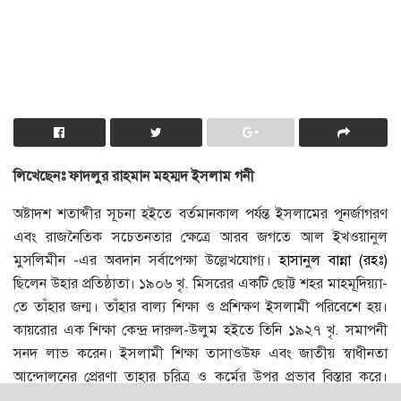
লিখেছেনঃ ফাদলুর রাহমান মহম্মদ ইসলাম গনী
অষ্টাদশ শতাব্দীর সূচনা হইতে বর্তমানকাল পর্যন্ত ইসলামের পূনর্জাগরণ
এবং রাজনৈতিক সচেতনতার ক্ষেত্রে আরব জগতে আল ইখওয়ানুল
মুসলিমীন -এর অবদান সর্বাপেক্ষা উল্লেখযােগ্য।
হাসানুল বান্না (রহঃ)
ছিলেন উহার প্রতিষ্ঠাতা। ১৯০৬ খৃ. মিসরের একটি ছােট্ট শহর মাহমূদিয়্যা-
তে তাঁহার জন্ম। তাঁহার বাল্য শিক্ষা ও প্রশিক্ষণ ইসলামী পরিবেশে হয়।
কায়রাের এক শিক্ষা কেন্দ্র দারুল-উলুম হইতে তিনি ১৯২৭ খৃ. সমাপনী
সনদ লাভ করেন। ইসলামী শিক্ষা তাসাওউফ এবং জাতীয় স্বাধীনতা
আন্দোলনের প্রেরণা তাহার চরিত্র ও কর্মের উপর প্রভাব বিস্তার করে।
শিক্ষালাভের পর ১৯২৭ খৃ. তিনি ইসমাঈলিয়ার এক সরকারী বিদ্যালয়ে