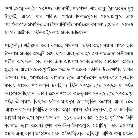
শেখ হুসামুদ্দিন (ম: ১৪৭৭), বিয়াবাণী, শাহগাদা, শাহ কাকু (মৃ: ১৪৭৭ খৃ:)
উলুগই আজম খাঁর পরিচয় পশ্চিম দিনাজপুরের গঙ্গারামপুরে প্রাপ্ত
শিলালিপিতে প্রমাণিত হয়। শিলালিপিটি মসজিদে বসানাে হয়েছিল। ১২৯৭
খৃ: ১৯ অক্টোবর। তিনিও ইসলাম প্রচারক ছিলেন।
শাহদৌল্লা শহীদের কবর রয়েছে পাবনায়। তখন অমুসলমান রাজা তার
ইসলাম প্রচারে অসন্তুষ্ট হয়ে তাঁকে এবং তাঁর ২১ জন নামজাদা সঙ্গীকেও
শহীদ করেছেন। সব কবর এক জায়গায় সারিবদ্ধভাবে সাজানাে আছে।
মুহাম্মদ আতা ১৩৬৫ খৃস্টাব্দে দেহত্যাগ করেন। তিনিও উচ্চ শ্রেণীর ফকির
ছিলেন। শাহ মােয়াজ্জেম বাগদাদ হতে এসেছিলেন তখন বঙ্গে সুলতান
নসরৎ খানের শাসনকাল চলছিল। তিনি ১৫১৯ হতে ১৫৩২ খৃ: পর্যন্ত
সিংহাসনে ছিলেন। রাজা হুসেন শাহের রাজত্বকাল ১৪৯৩ হতে ১৫৫৯ খৃ:
পর্যন্ত ঐ সময়ে বিখ্যাত ফকির মাখদুম জালালুদ্দিন রূপােস আরব হতে
আগমন করেন। নির্যাতিত অনেক অমুসলমান তাঁর উদারতা, সেবা ও চরিত্র
মাধুর্যে মুগ্ধ হয়ে মুসলমান হয়। ১১৭ বছর বয়সে ১৫৯২ খৃস্টাব্দে তিনি
ধরাধাম ত্যাগ করেন। শেখ বদরুদ্দিন দিনাজপুরে সমাধিস্থ। তার ইসলাম
প্রচার এবং রাজা মহেশের সঙ্গে প্রতিদ্বন্দ্বিতার। ইতিহাস যদিও নানা মতের