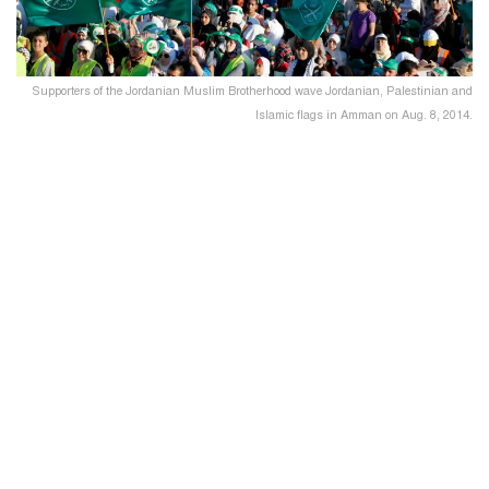
Supporters of the Jordanian Muslim Brotherhood wave Jordanian, Palestinian and
Islamic flags in Amman on Aug. 8, 2014.