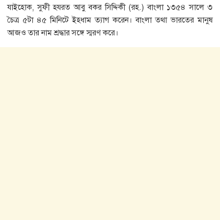
যাইহােক, সুফী হযরত আবু বকর সিদ্দিকী (রহ.) বাংলা ১৩৫৪ সালে ৩
চৈত্র ৫টা ৪৫ মিনিটে ইহধাম ত্যাগ করেন। বাংলা তথা ভারতের মানুষ
আজও তার নাম শ্রদ্ধার সঙ্গে স্মরণ করে।