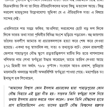
পাটনার পূর্বদিকে মুসলমান বিজয়ের বার্তা। তবে এই বিক্রমকেশরীই রাজা
বিক্রমাদিত্য কি না তা নিয়ে ঐতিহাসিকদের মধ্যে কিছু মতভেদ আছে। কিন্তু
দরবেশ মাহমুদের উল্লেখযােগ্য ভূমিকা যে এ ঐতিহাসিক সত্য এ বিষয়ে
সন্দেহ নেই।
এমনিভাবে শত সহস্র ফকির, আওলিয়া, দরবেশের ছােট বড় দল দিকে
দিকে ভারত তথা সারা পৃথিবীর বিভিন্ন অংশে ছড়িয়ে পড়তেন। বহু জায়গায়
তাঁদের তবলীগ জামাত বা প্রচারকদলকে হত্যা করে শেষ করে দেওয়া
হয়েছে। একথা শুধু স্বাভাবিক নয়, সত্য ও তথ্যযুক্ত বটে। যেমন রাজশাহী
জেলার পাহাড়পুর বৌদ্ধ স্কুপে প্রত্নতাত্মিকগণ মাটির নিচ হতে বাগদাদের
খলিফার নাম লেখা স্বর্ণমুদ্রা উদ্ধার করেছেন, তাতে তারিখ দেওয়া আছে
১৭২ হিজরী সন অর্থাৎ ৭৮৮ খৃস্টাব্দ। সংবাদে আরও প্রকাশ, কুমিল্লার
ময়নামতি খননান্তে আরবী অক্ষরবিশিষ্ট স্বর্ণমুদ্রা পাওয়া গেছে। মহাপণ্ডিত ডঃ
ইনামুল হক লিখেছেন,
“আমাদের বিশ্বাস কোন ইসলাম প্রচারকের দ্বারা পাহাড়পুরের কোন
বৌদ্ধ বিহারে এই মুদ্রা নীত হয়। সম্ভবত তিনি স্বর্ণমুদ্রা সঙ্গে নিয়ে
তথায় ইসলাম প্রচার করতে গমন করেন। তখন তিনি বৌদ্ধদের হাতে
প্রাণ হারিয়েছিলেন এবং তাদের মুদ্রাটি বৌদ্ধ ভিক্ষুদের হস্তগত