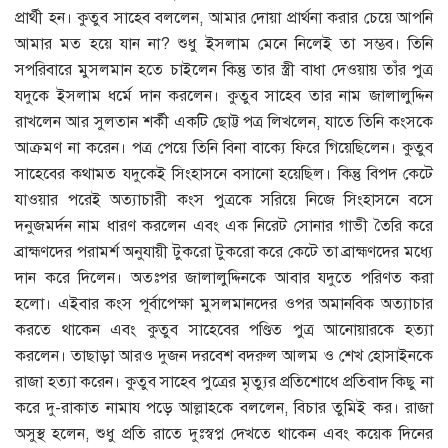
প্রার্থী হন। কুতুব সাহেব বললেন, আমার দোয়া প্রার্থনা করার চেয়ে আপনি
আমার মত হয়ে যান না? শুধু ইসলাম মেনে নিলেই তা সম্ভব। তিনি
সপরিবারে মুসলমান হতে চাইলেন কিন্তু তার স্ত্রী বাধা দেওয়ায় তাঁর পুত্র
যদুকে ইসলাম ধর্মে দান করলেন। কুতুব সাহেব তার নাম জালালুদ্দিন
রাখলেন আর সুলতান শর্কী একটি ছােট্ট পত্র লিখলেন, যাতে তিনি কংসকে
আক্রমণ না করেন। পত্র পেয়ে তিনি বিনা বাক্যে ফিরে গিয়েছিলেন। কুতুব
সাহেবের কথামত যদুকেই সিংহাসনে বসানাে হয়েছিল। কিন্তু বিপদ কেটে
যাওয়ার পরেই অত্যাচারী কংস পুত্রকে সরিয়ে নিজে সিংহাসনে বসে
দনুজমর্দন নাম ধারণ করলেন এবং এক নিরেট সােনার গাভী তৈরি করে
ব্রাহ্মণদের পরামর্শ অনুযায়ী টুকরাে টুকরাে করে কেটে তা ব্রাহ্মণদের মধ্যে
দান করে দিলেন। অতঃপর জালালুদ্দিনকে আবার যদুতে পরিণত করা
হলাে। এইবার কংস পূর্বাপেক্ষা মুসলমানদের ওপর অমানবিক অত্যাচার
করতে থাকেন এবং কুতুব সাহেবের পণ্ডিত পুত্র আনােয়ারকে হত্যা
করলেন। তাছাড়া আরও দুজন দরবেশ বদরুল আলম ও শেখ হােসাইনকে
রাজা হত্যা করেন। কুতুব সাহেব পুত্রের মৃত্যুর প্রতিশােধে প্রতিবাদ কিছু না
করে দু-রাকাত নামায পড়ে আল্লাহকে বললেন, বিচার তুমিই কর। রাজা
অসুস্থ হলেন, শুধু প্রতি রাতে দুঃস্বপ্ন দেখতে থাকেন এবং কয়েক দিনের