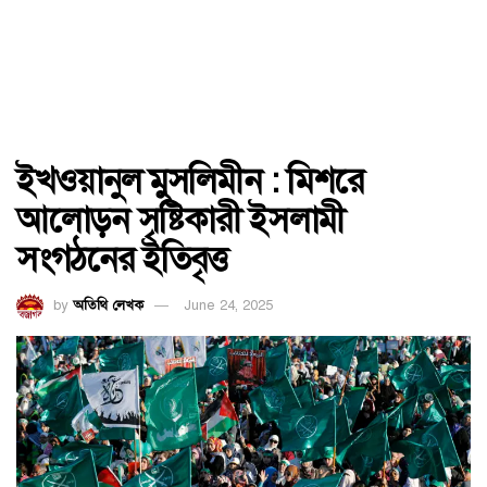
ইখওয়ানুল মুসলিমীন : মিশরে
আলোড়ন সৃষ্টিকারী ইসলামী
সংগঠনের ইতিবৃত্ত
by
অতিথি লেখক
June 24, 2025