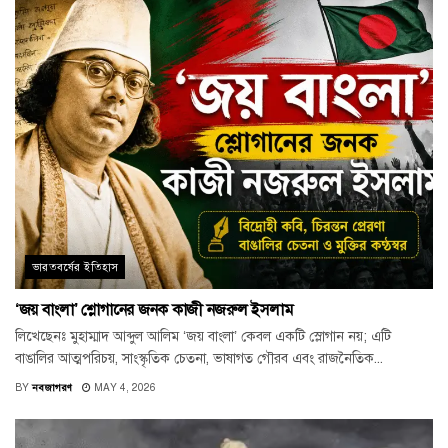
ভারতবর্ষের ইতিহাস
‘জয় বাংলা’ শ্লোগানের জনক কাজী নজরুল ইসলাম
লিখেছেনঃ মুহাম্মাদ আব্দুল আলিম ‘জয় বাংলা’ কেবল একটি স্লোগান নয়; এটি
বাঙালির আত্মপরিচয়, সাংস্কৃতিক চেতনা, ভাষাগত গৌরব এবং রাজনৈতিক...
BY
নবজাগরণ
MAY 4, 2026