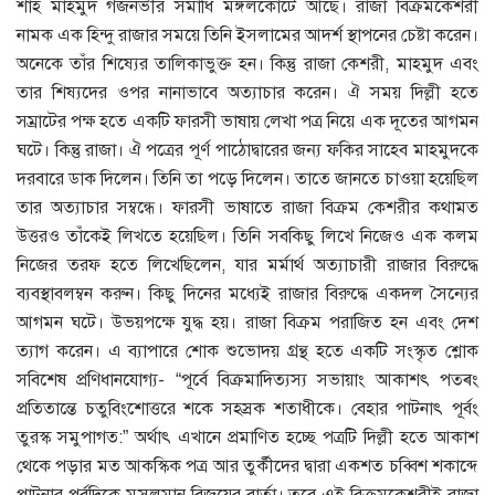
শাহ মাহমুদ গজনভীর সমাধি মঙ্গলকোটে আছে। রাজা বিক্রমকেশরী
নামক এক হিন্দু রাজার সময়ে তিনি ইসলামের আদর্শ স্থাপনের চেষ্টা করেন।
অনেকে তাঁর শিষ্যের তালিকাভুক্ত হন। কিন্তু রাজা কেশরী, মাহমুদ এবং
তার শিষ্যদের ওপর নানাভাবে অত্যাচার করেন। ঐ সময় দিল্লী হতে
সম্রাটের পক্ষ হতে একটি ফারসী ভাষায় লেখা পত্র নিয়ে এক দূতের আগমন
ঘটে। কিন্তু রাজা। ঐ পত্রের পূর্ণ পাঠোদ্বারের জন্য ফকির সাহেব মাহমুদকে
দরবারে ডাক দিলেন। তিনি তা পড়ে দিলেন। তাতে জানতে চাওয়া হয়েছিল
তার অত্যাচার সম্বন্ধে। ফারসী ভাষাতে রাজা বিক্রম কেশরীর কথামত
উত্তরও তাঁকেই লিখতে হয়েছিল। তিনি সবকিছু লিখে নিজেও এক কলম
নিজের তরফ হতে লিখেছিলেন, যার মর্মার্থ অত্যাচারী রাজার বিরুদ্ধে
ব্যবস্থাবলম্বন করুন। কিছু দিনের মধ্যেই রাজার বিরুদ্ধে একদল সৈন্যের
আগমন ঘটে। উভয়পক্ষে যুদ্ধ হয়। রাজা বিক্রম পরাজিত হন এবং দেশ
ত্যাগ করেন। এ ব্যাপারে শােক শুভােদয় গ্রন্থ হতে একটি সংস্কৃত শ্লোক
সবিশেষ প্রণিধানযােগ্য- “পূর্বে বিক্রমাদিত্যস্য সভায়াং আকাশৎ পত্ৰং
প্রতিতান্তে চতুবিংশােত্তরে শকে সহস্রক শতাধীকে। বেহার পাটনাৎ পূর্বং
তুরস্ক সমুপাগত:” অর্থাৎ এখানে প্রমাণিত হচ্ছে পত্রটি দিল্লী হতে আকাশ
থেকে পড়ার মত আকস্কিক পত্র আর তুর্কীদের দ্বারা একশত চব্বিশ শকাব্দে