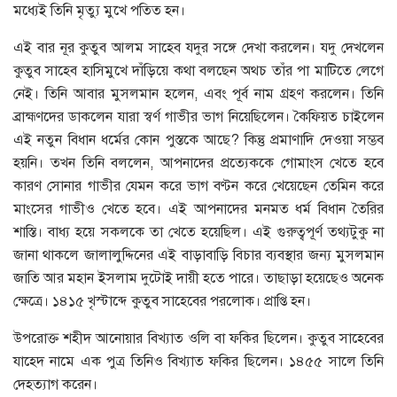
মধ্যেই তিনি মৃত্যু মুখে পতিত হন।
এই বার নূর কুতুব আলম সাহেব যদুর সঙ্গে দেখা করলেন। যদু দেখলেন
কুতুব সাহেব হাসিমুখে দাঁড়িয়ে কথা বলছেন অথচ তাঁর পা মাটিতে লেগে
নেই। তিনি আবার মুসলমান হলেন, এবং পূর্ব নাম গ্রহণ করলেন। তিনি
ব্রাহ্মণদের ডাকলেন যারা স্বর্ণ গাভীর ভাগ নিয়েছিলেন। কৈফিয়ত চাইলেন
এই নতুন বিধান ধর্মের কোন পুস্তকে আছে? কিন্তু প্রমাণাদি দেওয়া সম্ভব
হয়নি। তখন তিনি বললেন, আপনাদের প্রত্যেককে গােমাংস খেতে হবে
কারণ সােনার গাভীর যেমন করে ভাগ বণ্টন করে খেয়েছেন তেমিন করে
মাংসের গাভীও খেতে হবে। এই আপনাদের মনমত ধর্ম বিধান তৈরির
শাস্তি। বাধ্য হয়ে সকলকে তা খেতে হয়েছিল। এই গুরুত্বপূর্ণ তথ্যটুকু না
জানা থাকলে জালালুদ্দিনের এই বাড়াবাড়ি বিচার ব্যবস্থার জন্য মুসলমান
জাতি আর মহান ইসলাম দুটোই দায়ী হতে পারে। তাছাড়া হয়েছেও অনেক
ক্ষেত্রে। ১৪১৫ খৃস্টাব্দে কুতুব সাহেবের পরলােক। প্রাপ্তি হন।
উপরােক্ত শহীদ আনােয়ার বিখ্যাত ওলি বা ফকির ছিলেন। কুতুব সাহেবের
যাহেদ নামে এক পুত্র তিনিও বিখ্যাত ফকির ছিলেন। ১৪৫৫ সালে তিনি
দেহত্যাগ করেন।