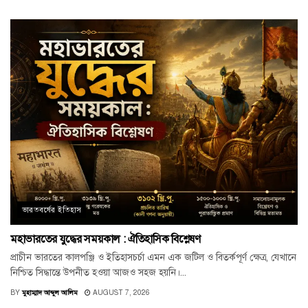
ভারতবর্ষের ইতিহাস
মহাভারতের যুদ্ধের সময়কাল : ঐতিহাসিক বিশ্লেষণ
প্রাচীন ভারতের কালপঞ্জি ও ইতিহাসচর্চা এমন এক জটিল ও বিতর্কপূর্ণ ক্ষেত্র, যেখানে
নিশ্চিত সিদ্ধান্তে উপনীত হওয়া আজও সহজ হয়নি।...
BY
মুহাম্মাদ আব্দুল আলিম
AUGUST 7, 2026