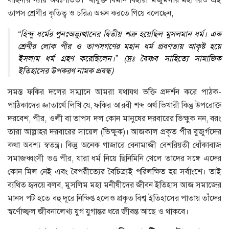
বাহিনীর ন্যায় অধঃপতিত। শ্ৰীযুক্ত বিমান বিহারী মজুমদার মহাশয়ও এই
তাপস শ্রেণীর কৃতিত্ব ও চরিত্র অঙ্কন করতে গিয়ে বলেছেন,
“হিন্দু ধর্মের পুনঃঅভ্যুত্থানের দ্বিতীয় শত্রু হয়েছিল মুসলমান ধর্ম। এক
শ্রেণীর লােক পীর ও তাপসগণের মহান ধর্ম প্রবণতায় আকৃষ্ট হয়ে
ইসলাম ধর্ম গ্রহণ করেছিলেন।” (দ্রঃ বৈষ্ণব সাহিত্যে সামাজিক
ইতিহাসের উপকরণ নামক প্রবন্ধ)
সমস্ত ফকির দলের সম্মানে আমরা যথাযথ ভক্তি প্রদর্শন করে পাঠক-
পাঠিকাদের জ্ঞাতার্থে লিখি যে, ফকির আরবী শব্দ অর্থ ভিখারী কিন্তু উপরােক্ত
দরবেশ, পীর, ওলী বা তাপস দল কোন মানুষের দরবারের ভিক্ষুক নন, বরং
তারা আল্লাহর দরবারের সায়েল (ভিক্ষুক)। আজকাল প্রকৃত পীর বুজুর্গদের
কথা অবশ্য স্বতন্ত্র। কিন্তু অনেক গাজারে বেনামাজী বেশরিয়তী ধোঁকাবাজ
সমাজধ্বংসী ভণ্ড পীর, যারা ধর্ম নিয়ে ছিনিমিনি খেলে তাদের সঙ্গে এদের
কোন মিল নেই এবং বৈপরীত্যের বৈচিত্র্যই পরিলক্ষিত হয় সর্বাংশে। তাই
ব্যথিত হৃদয়ে বলব, মুসলিম মহা মনীষীদের জীবন ইতিহাস আজ সমাজের
মানস পট হতে বহু দূরে নিক্ষিপ্ত হলেও প্রকৃত বিশ্ব ইতিহাসের পাতায় তাঁদের
স্বর্ণোজ্জ্বল জীবনালেখ্য যুগ যুগান্তর ধরে জীবন্ত আছে ও থাকবে।