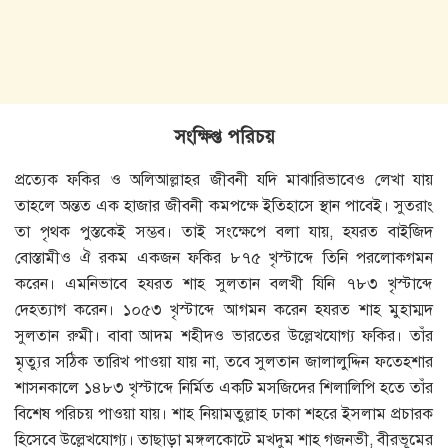
সংক্ষিপ্ত পরিচয়
প্রত্যেক ফকির ও অলিআল্লাহর জীবনী যদি মাঝারিভাবেও লেখা যায়
তাহলে অন্তত এক হাজার জীবনী কমপক্ষে ইতিহাসে স্থান পাবেই। সুতরাং
তা পৃথক পুস্তকেই সম্ভব। তাই সংক্ষেপে বলা যায়, হযরত বাইজিদ
বােস্তামীও ঐ রকম একজন ফকির ৮৭৫ খৃস্টাব্দে তিনি পরলােকগমন
করেন। এমনিভাবে হযরত শাহ সুলতান বলখী যিনি ৭৮৩ খৃস্টাব্দে
দেহত্যাগ করেন। ১০৫৩ খৃস্টাব্দে আগমন করেন হযরত শাহ মুহাম্মদ
সুলতান রুমী। বাবা আদম শহীদও ভারতের উল্লেখযােগ্য ফকির। তাঁর
মৃত্যুর সঠিক তারিখ পাওয়া যায় না, তবে সুলতান জালালুদ্দিন ফতেহশার
শাসনকালে ১৪৮৩ খৃস্টাব্দে নির্মিত একটি মসজিদের শিলালিপি হতে তাঁর
বিশেষ পরিচয় পাওয়া যায়। শাহ নিয়ামতুল্লাহ ঢাকা শহরে ইসলাম প্রচারক
হিসেবে উল্লেখযােগ্য। তাছাড়া মঙ্গলকোটে মখদুম শাহ গজনভী, বীরভূমের