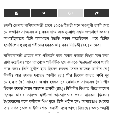
হুগলী জেলায় বালিয়াবাসন্তী গ্রামে ১২৩৬ হিজরী সনে মওলুবী হাজী মােঃ
মােকতাদির সাহেবের আবু বকর নামে এক সুযােগ্য সন্তান জন্মগ্রহণ করেন।
আধ্যাত্মিকতায় তিনি অসাধারণ উন্নতি সাধন করেছিলেন। পরে তিনিই
হয়েছিলেন ফুরফুরা শরীফের হযরত আবু বকর সিদ্দিকী (রহ.) সাহেব।
বালিয়াবাসন্তী গ্রামের নাম পরিবর্তন করে ‘ফারে ফারাহ’ কিংবা ‘ফর ফরা’
রাখা হয়েছিল। পরে তা থেকে পরিবর্তিত হয়ে হযরতে ‘ফুরফুরা’ নামে খ্যাতি
লাভ করে। তিনি মুরীদ হয়ে ছিলেন হযরত সৈয়দ ফাতেহ আলীর (র.)
নিকট। আর হযরত ফাতেহ আলীর (র.) পীর ছিলেন হযরত সুফী নূর
মােহাম্মদ (র.) সাহেব। আবার হযরত নূর মােহাম্মদ সাহেবের (র.) পীর
ছিলেন
হযরত সৈয়দ আহমদ ব্রেলবী (রহ.)
। যিনি বিশ্ব বিখ্যাত পীরে কামেল
ছিলেন আবার ভারতে স্বাধীনতা আন্দোলনের প্রধান নায়কও ছিলেন।
ইংরেজদের বলে বলীয়ান শিখ যুদ্ধে তিনি শহীদ হন। আঘাতপ্রাপ্ত ইংরেজ
তার ওপর ক্রোধ ও ঈর্ষা বশত ‘ওহাবী’ বলে আখ্যা দিয়েছে। অথচ ওহাবী