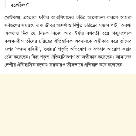
হয়েছিল।”
মােটকথা, প্রত্যেক ফকির আওলিয়াদের চরিত্র আলােচনা করলে আমরা
সর্বগুণের সমন্বয়ে এক জীবন্ত আদর্শ ও নিখুঁত চরিত্রের সন্ধান পাই। অবশ্য
একথাও ঠিক যে, নিছক বিদ্বেষ আর ঈর্ষার বশবর্তী হয়ে কিছুসংখ্যক
কলমনবীশ তাঁদের চরিত্রের ঐতিহাসিক অবদানকে অস্বীকার করে তাঁদের
ওপর ‘পঞ্চম বাহিনী’, ‘গুপ্তচর’ প্রভৃতি অভিযােগ ও অপবাদ আরােপ করার
চেষ্টা করেছেন। কিন্তু প্রকৃত ঐতিহাসিকগণ তা অস্বীকার করেছেন। আমাদের
দেশীয় ঐতিহাসিক যদুনাথ সরকারও তীব্রভাবে প্রতিবাদ করে বলেছেন,