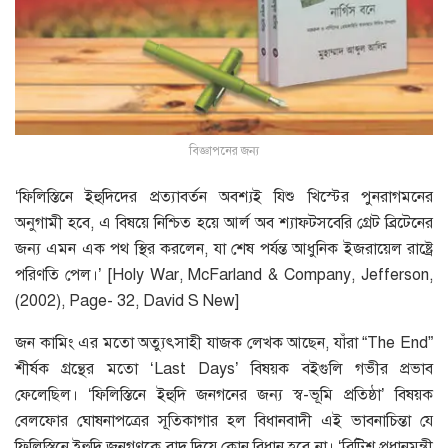
বিজ্ঞাপনের জন্য
‘ফিলিস্তিনে ইহুদিদের প্রত্যাবর্তন অবশ্যই যিশু খিস্টের পুনরাগমনের
অনুগামী হবে, এ বিষয়ে নিশ্চিত হয়ে আর্ল অব শ্যাফটসবেরি গ্রেট ব্রিটেনের
জন্য এমন এক পথ স্থির করলেন, যা শেষ পর্যন্ত আধুনিক ইজরায়েল রাষ্ট্রে
পরিণতি পেল।’ [Holy War, McFarland & Company, Jefferson,
(2002), Page- 32, David S New]
জন কামিং এর মতো অত্যুৎসাহী যাজক লেখক আছেন, যাঁরা “The End”
শীর্ষক গ্রন্থের মতো ‘Last Days’ বিষয়ক বইগুলি গভীর প্রভাব
ফেলেছিল। ‘ফিলিস্তিনে ইহুদি জনগনের জন্য স্ব-ভূমি প্রতিষ্ঠা’ বিষয়ক
বেলফোর ঘোষনাপত্রের সূতিকাগার হল বিধানবাদী এই ভাবনাচিন্তা যে
ফিলিস্তিনে ইহুদি জনগণকে বাদ দিয়ে কোন বিধান হবে না। ‘ব্রিটিশ প্রধানমন্ত্রী