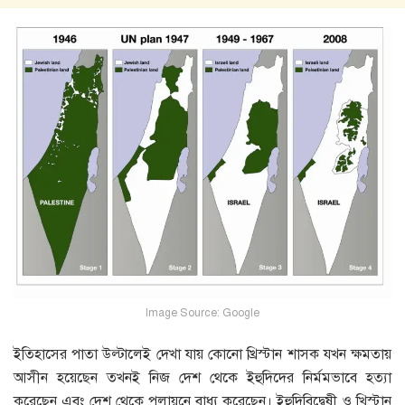
Image Source: Google
ইতিহাসের পাতা উল্টালেই দেখা যায় কোনো খ্রিস্টান শাসক যখন ক্ষমতায়
আসীন হয়েছেন তখনই নিজ দেশ থেকে ইহুদিদের নির্মমভাবে হত্যা
করেছেন এবং দেশ থেকে পলায়নে বাধ্য করেছেন। ইহুদিবিদ্বেষী ও খিস্টান