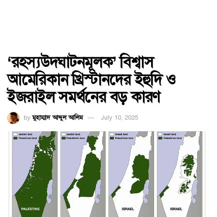
‘রহস্যউদ্ঘাটনমূলক’ বিশ্বাস
আমেরিকান খ্রিস্টানদের ইহুদি ও
ইজরাইল সমর্থনের বড় কারণ
by
মুহাম্মাদ আব্দুল আলিম
July 10, 2025