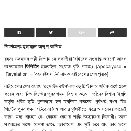
লিখেছেনঃ মুহাম্মাদ আব্দুল আলিম
রহস্য উদ্ঘাটন পন্থী খ্রিস্টান মৌলবাদীরা ‘বাইবেল সংক্রান্ত কারণে’ আরও
ব্যপকভাবে
ফিলিস্তিন
-ইজরাইল সংঘাত বৃদ্ধি পাচ্ছে। [Apocalypse =
‘Revelation’ = ‘রহস্যউদ্ঘাটন’ নামক বাইবেলের শেষ পুস্তক]
বাইবেলের শেষ অধ্যায় ‘রহস্যউদ্ঘাটন’-কে বহু খ্রিস্টান আক্ষরিক অর্থে গ্রহণ
করেন এবং ‘যিশু খিস্টের পুনরাগমন’ বিশ্বাস করেন। তাঁদের বিশ্বাস ‘ইহুদি
কর্তৃক পবিত্র ভূমি পুনরুদ্ধার’ হল ‘যবনিকা পতনের’ পূর্বশর্ত, যখন ‘যিশু
খিস্টের পুনরাগমন’ ঘটবে বা যিশু আবার পৃথিবীতে ফিরে আসবেন। কাজেই
তারা ‘মধ্য প্রাচ্যে’ যে- কোনো ধরণের শান্তি উদ্যোগের বিরোধী। তারা
সংঘাতের পক্ষে, কেননা তাতে ‘ভাবাবেশ’ এর সৃষ্টি হবে আর তার ফলে