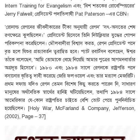
Intern Training for Evangelism এবং ‘বিশ শতকের রোবেস্পিয়রের’
Jerry Falwell; প্রেসিডেন্ট পদাভিলাষী Pat Paterson –এর CBN।
‘রোনাল্ড রেগনের জীবনীকারের টীকা অনুযায়ী রেগন’ ‘সৎ-অসতের শেষ
রণক্ষেত্রে ঝুলছিলেন।’ প্রেসিডেন্ট হিসেবে তিনি নিউক্লিয়ার যুদ্ধের গোপন
পরিকল্পনা করেছিলেন। মৌলবাদীরা বিশ্বাস করত, রেগন প্রেসিডেন্ট পদে
বৃত হলে যিশুর প্রত্যাবর্তন ত্বরান্বিত হবে। প্যাট রবার্টসন বলেছেন, ঈশ্বর
তাঁকে বলেছেন, ‘আমি তোমাকে বেছে নিয়েছি আমার পুত্রের আগমনবার্তার
অগ্রদূত হিসেবে’। ১৯৮০ এবং ১৯৮৪ সালে রেগনকে রাষ্ট্রপতি পদে
বসানোর কৃতিত্ব দাবী করেছে জেরি ফলওয়েল এবং তার মর‍্যাল মেজরিটি।
প্রথম দফায় যদিও রেগন তেমন বিশেষ কিছু করতে পারেন নি, সাধারণ
মানুষের অর্থনৈতিক স্বার্থের হানিই ঘটিয়েছিলেন, তথাপি ১৯৮৪ সালে
আমেরিকার যে-কোন রাষ্ট্রপতির চাইতে বেশি ভোট পেয়ে পুননির্বাচিত
হয়েছিলেন। [Holy War, McFarland & Company, Jefferson,
(2002), Page – 37]