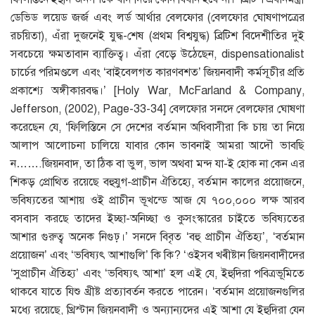
ডেভিড লয়েড জর্জ এবং লর্ড আর্থার বেলফোর (বেলফোর ঘোষণাপত্রের
রচয়িতা), এঁরা দুজনেই যুদ্ধ-শেষ (প্রথম বিশ্বযুদ্ধ) ব্রিটিশ বিদেশীতির দুই
সবচেয়ে ক্ষমতাবান ব্যাক্তিত্ব। এঁরা বেড়ে উঠেছেন, dispensationalist
চার্চের পরিমণ্ডলে এবং ‘বাইবেলগত কারণবশত’ জিয়নবাদী কর্মসূচীর প্রতি
প্রকাশ্যে অঙ্গীকারবদ্ধ।’ [Holy War, McFarland & Company,
Jefferson, (2002), Page-33-34] বেলফোর সনদে বেলফোর ঘোষণা
করেছেন যে, ‘ফিলিস্তিনে সে দেশের বর্তমান অধিবাসীরা কি চায় তা নিয়ে
আলাপ আলোচনা চালিয়ে যাবার কোন ভাবনাই আমরা আদৌ ভাবছি
ন…….জিয়নবাদ, তা ঠিক বা ভুল, ভাল অথবা মন্দ যা-ই হোক না কেন এর
শিকড় প্রোথিত রয়েছে বহুযুগ-প্রাচীন ঐতিহ্যে, বর্তমান কালের প্রয়োজনে,
ভবিষ্যতের আশায় ওই প্রাচীন ভূখন্ডে আজ যে ৭০০,০০০ লক্ষ আরব
বসবাস করছে তাদের ইচ্ছা-অনিচ্ছা ও কুসংস্কারের চাইতে ভবিষ্যতের
আশার গুরুত্ব অনেক নিগুঢ়।’ সনদে বিবৃত ‘বহু প্রাচীন ঐতিহ্য’, ‘বর্তমান
প্রয়োজন’ এবং ‘ভবিষ্যৎ আশাগুলি’ কি কি? ‘ওইসব খ্ৰীষ্টান জিয়নবাদীদের
‘সুপ্রাচীন ঐতিহ্য’ এবং ‘ভবিষ্যৎ আশা’ হল এই যে, ইহুদিরা পবিত্রভূমিতে
থাকবে যাতে যিশু খ্রীষ্ট প্রত্যাবর্তন করতে পারেন। ‘বর্তমান প্রয়োজনগুলির
মধ্যে রয়েছে, খ্রিস্টান জিয়নবাদী ও অন্যান্যদের এই আশা যে ইহুদিরা যেন