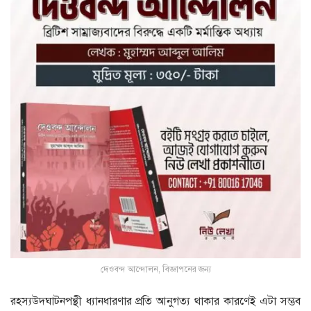
দেওবন্দ আন্দোলন, বিজ্ঞাপনের জন্য
রহস্যউদ্ঘাটনপন্থী ধ্যানধারণার প্রতি আনুগত্য থাকার কারণেই এটা সম্ভব