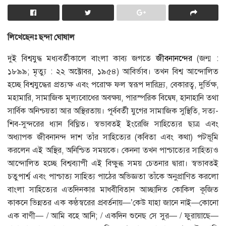
লিখেছেনঃ ছন্দা ঘোষাল
দুই বিশ্বযুদ্ধ মধ্যবর্তীকালে বাংলা কাব্য জগতে
জীবনানন্দের
(জন্ম :
১৮৯৯; মৃত্যু : ২২ অক্টোবর, ১৯৫৪) আবির্ভাব। তখন বিশ্ব আন্দোলিত
হচ্ছে বিশ্বযুদ্ধের প্রত্যক্ষ এবং পরোক্ষ ফল স্বরূপ দারিদ্র্য, বেকারত্ব, দুর্ভিক্ষ,
মহামারি, সামাজিক মূল্যবোধের অবক্ষয়, পারস্পরিক বিদ্বেষ, হানাহানি তথা
সার্বিক অনিশ্চয়তা আর অস্থিরতায়। পূর্ববর্তী যুগের সামাজিক সুস্থিতি, সত্য-
শিব-সুন্দরের ধ্যান বিঘ্নিত। স্বভাবতই ইংরেজি সাহিত্যের ছাত্র এবং
অধ্যাপক জীবনানন্দ দাশ তাঁর সাহিত্যের (কবিতা এবং কথা) পটভূমি
করলেন এই অস্থির, অনিশ্চিত সময়কে। কেননা তখন পাশ্চাত্যের সাহিত্যও
আন্দোলিত হচ্ছে বিশ্বব্যাপী এই বিক্ষুব্ধ সময় চেতনার দ্বারা। স্বভাবতই
চতুপার্শ্ব এবং পাশ্চাত্য সাহিত্য পাঠের অভিজ্ঞতা তাঁকে অনুপ্রাণিত করলো
বাংলা সাহিত্যের এতদিনকার মাধবীবিতান আচ্ছাদিত কোকিল কূজিত
কাকনে ভিন্নতর এক কণ্ঠস্বরের প্রবর্তনায়—’কেউ যাহা জানে নাই—কোনো
এক বাণী— / আমি বহে আনি; / একদিন শুনেছ সে সুর— / ফুরায়াছে—