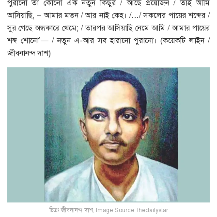
পুরানো তা কোনো এক নতুন কিছুর / আছে প্রয়োজন / তাই আমি
আসিয়াছি, – আমার মতন / আর নাই কেহ। /…/ সকলের পায়ের শব্দের /
সুর গেছে অন্ধকারে থেমে; / তারপর আসিয়াছি নেমে আমি / আমার পায়ের
শব্দ শোনো’— / নতুন এ-আর সব হারানো পুরানো। (কয়েকটি লাইন /
জীবনানন্দ দাশ)
চিত্রঃ জীবনানন্দ দাশ, Image Source: thedailystar