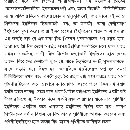
তরান্বিত হবে যিশু খিস্টের পুনরাআগমন। এই মনোভাব থেকেই
‘রহস্যউদ্ঘাটনবাদীরা’ ইজরায়েলপন্থী এবং আরব বিরোধী। ফিলিস্তিনীদের
ন্যায্য অধিকার নিয়েও তাদের কোন সাহানুভূতি নেই। তার মানে এই নয় যে
খ্রিস্টানরা ইহুদিদের হিতাকাঙ্খী। বরং তা উলটো। তারা বেশীরভাগ
ইহুদিদের ঘৃণা করে। তারা ইজরায়েলের (ইহুদিদের) পত্তন ও সম্প্রসারণ
এই জন্যই চায় যে এর দ্বারা ‘যিশু খিস্টের পুনরাগমনের পথ প্রস্তুত হবে।
তারা চায় খ্রিস্টান দেশে অবস্থিত সমস্ত ইহুদিরা ফিলিস্তিনে চলে যাক, যাতে
এইসব একগুঁয়ে, পাপী, যিশু খিস্টের হত্যাকারী ইহুদিদের হাত থেকে
তাদের নিজেদের দেশগুলি মুক্ত হয়, যাতে ইহুদিদের সবাই মুসলমানদের
সাথে লড়াই করে নিহত হয়। অপরদিকে ইহুদিদেরও স্বপ্ন হল সমগ্র
ফিলিস্তিনকে দখল করে একটা বৃহৎ ইজরাইল রাষ্ট্র গঠন করতে যাতে সারা
পৃথিবীর ইহুদিরা এসে সেখানে বসতি স্থাপন করতে পারে। কিন্তু এই ইহুদি
জাতি জানে না বন্ধু সেজে বসে থাকা খ্রিস্টান রাষ্ট্রগুলো ইহুদিদের একটা রাষ্ট্র
উপহার দিচ্ছে না, উপহার দিচ্ছে একটা বৃহৎ কারাগার। যাতে সারা পৃথিবীর
ইহুদিদের একত্রিত করে একসঙ্গে ইহুদিদের নির্মূল করা যায়। কারণ
খ্রিস্টানদের ধর্মীয় বিশ্বাস যে যিশু আবার পৃথিবীতে আগমন করবেন এবং
পৃথিবী ইহুদিমুক্ত হলে তবেই যিশু আবার পৃথিবীতে আবির্ভুত হবেন।