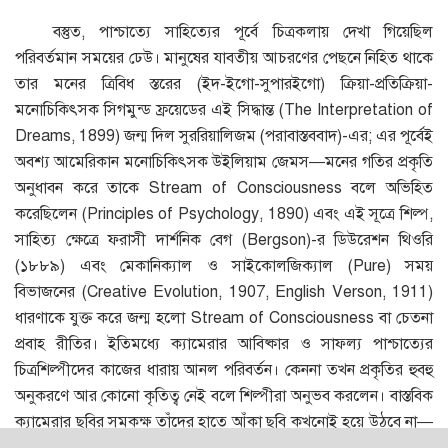
বস্তুত, পাশ্চাত্যে সাহিত্যের পূর্বে চিত্রকলায় দেখা গিয়েছিল
পরিবর্তমান সময়ের ঢেউ। মানুষের যাবতীয় আচরণের পেছনে নিহিত থাকে
তার মনের ত্রিবিধ স্তরের (ইদ-ইগো-সুপারইগো) ক্রিয়া-প্রতিক্রিয়া-
মনোচিকিৎসক সিগমুন্ড ফ্রয়েডের এই সিদ্ধান্ত (The Interpretation of
Dreams, 1899) জন্ম দিল সুররিয়ালিজম (পরাবাস্তববাদ)-এর; এর পূর্বেই
অবশ্য আমেরিকান মনোচিকিৎসক উইলিয়াম জেমস—মনের গতির প্রকৃতি
অনুধাবন করে তাকে Stream of Consciousness বলে অভিহিত
করেছিলেন (Principles of Psychology, 1890) এবং এই সূত্রে শিল্প,
সাহিত্য ক্ষেত্রে ফরাসী দার্শনিক বেগ (Bergson)-র ডিউরেশন থিওরি
(১৮৮৯) এবং মেকানিক্যাল ও সাইকোলজিক্যাল (Pure) সময়
বিভাজনের (Creative Evolution, 1907, English Verson, 1911)
ধারণাকে যুক্ত করে জন্ম হলো Stream of Consciousness বা চেতনা
প্রবাহ রীতির। ইতিমধ্যে ক্যামেরার আবিষ্কার ও সাফল্য পাশ্চাত্যের
চিত্রশিল্পীদের কাজের ধারায় আনল পরিবর্তন। কেননা তখন প্রকৃতির হুবহু
অনুকরণে আর কোনো কৃতিত্ব নেই বলে শিল্পীরা অনুভব করলেন। বাস্তবিক
ক্যামেরার ছবির সমকক্ষ তাঁদের হাতে আঁকা ছবি কখনোই হয়ে উঠবে না—
যার প্রভাব তাঁদের পসারেও পড়ছিল অবশ্যম্ভাবি রূপে। ফলে চিত্রশিল্পীরা