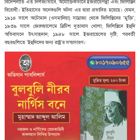
বিদেশনীতি এত নির্লজ্যভাবে, অযৌক্তিকভাবে ইজরায়েপন্থী এবং ফিলিস্তিন
বিরোধী। ইতিহাসের অনেকগুলি ঘটনা এর দ্বারা প্রভাবিত হয়েছে। যেমন,
১৯১৪ সালে অটোমান (ওসমানিয়া) সাম্রাজ্য থেকে ফিলিস্তিনের ‘মুক্তি’;
১৯৩৯ সালে জেরুজালেমে ব্রিটিশ দুতাবাস খোলা; ফিলিস্তিনে ইহুদি
অভিবাসনে উৎসাহদান; ১৯৪৮ সালে ইজরায়েলের সৃষ্টি; পরবর্তী
বছরগুলিতে ‘ইহুদিদের জন্য রাষ্ট্র’র সম্প্রসারণ।