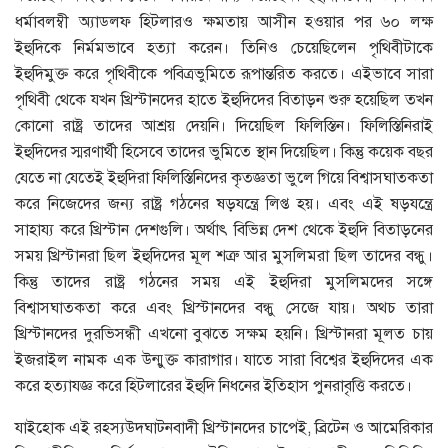
ধর্মাবলম্বী অ্যাডলফ হিটলারও ক্ষমতায় আসীন হওয়ার পর ৬০ লক্ষ
ইহুদিকে নির্মমভাবে হত্যা করেন। তিনিও চেয়েছিলেন পৃথিবীটাকে
ইহুদিমুক্ত করে পৃথিবীকে পবিত্রভুমিতে রূপান্তরিত করতে। এইভাবে সারা
পৃথিবী থেকে যখন খ্রিস্টানদের হাতে ইহুদিদের বিতাড়ন শুরু হয়েছিল তখন
কোনো রাষ্ট্র তাদের আশ্রয় দেয়নি। দিয়েছিল ফিলিস্তিন। ফিলিস্তিনিরাই
ইহুদিদের স্মরণার্থী হিসেবে তাদের ভুমিতে স্থান দিয়েছিল। কিন্তু কয়েক বছর
যেতে না যেতেই ইহুদিরা ফিলিস্তিনিদের কৃতজ্ঞতা ভুলে গিয়ে বিশ্বাসঘাতকতা
করে নিজেদের জন্য রাষ্ট্র গঠনের ষড়যন্ত্রে লিপ্ত হয়। এবং এই ষড়যন্ত্রে
সাহায্য করে খ্রিস্টান দেশগুলি। অর্থাৎ বিভিন্ন দেশ থেকে ইহুদি বিতাড়নের
সময় খ্রিস্টানরা ছিল ইহুদিদের মূল শত্রু আর মুসলিমরা ছিল তাদের বন্ধু।
কিন্তু তাদের রাষ্ট্র গঠনের সময় এই ইহুদিরা মুসলিমদের সঙ্গে
বিশ্বাসঘাতকতা করে এবং খ্রিস্টানদের বন্ধু সেজে যায়। অথচ তারা
খ্রিস্টানদের দুরভিসন্ধী এখনো বুঝতে সক্ষম হয়নি। খ্রিস্টানরা মূলত চায়
ইজরাইল নামক এক উন্মুক্ত কারাগার। যাতে সারা বিশ্বের ইহুদিদের এক
করে হত্যাযজ্ঞ করে হিটলারের ইহুদি নিধনের ইতিহাস পুনরাবৃত্তি করতে।
যাইহোক এই রহস্যউদঘাটনবাদী খ্রিস্টানদের চাপেই, ব্রিটেন ও আমেরিকার