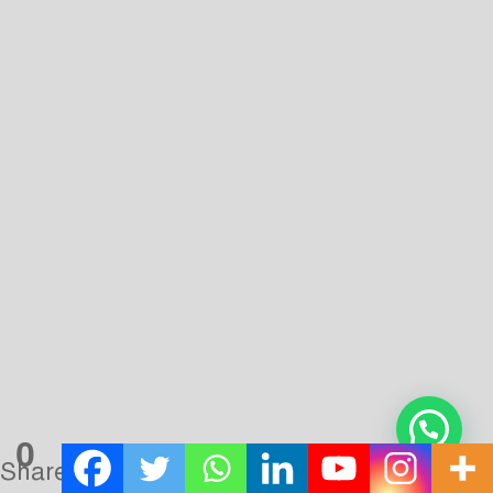
তাঁদের শিল্পে অভিনবত্ব আনার প্রয়োজনবোধ করলেন। আর সেই তাগিদেই
চিত্রশিল্পের ধারায় জন্ম নিল সিম্বলিজম (প্রতীকবাদ), এক্সপ্রেশানইজম
(প্রকাশবাদ), ইম্প্রেশনইজম, ইমেজইজম (চিত্রকল্পবাদ), কিউবিজম-এর
মতো জাঁর (Genre)। অন্যদিকে যুদ্ধবিধ্বস্ত পৃথিবীতে অমৃতস্য পুত্রাঃ’
মানুষের অস্তিত্ব হলো সবচেয়ে সঙ্কটাপূর্ণ, অতিহীন, তুচ্ছাতিতুচ্ছ।
মানবসত্তার এই অবস্থাই জন্ম দিল সাহিত্য ক্ষেত্রে এক্‌জিস্টেসিয়ালিজম
(অস্তিত্ববাদ), রিয়ালিজম (বাস্তববাদ), সোসাল রিয়ালিজম (সমাজতান্ত্রিক
বাস্তববাদ), অ্যাবসার্ডইজম-এর মতো দর্শন ভিত্তিক মতবাদী আন্দোলনের।
বলাবাহুল্য এই সবের দ্বারাই প্রভাবিত হয়েছিল জীবনানন্দের কাব্য জগৎ।
তাই জীবনানন্দকে সামগ্রিকভাবে অনুধাবন না করে যাঁরা তাঁর কাব্যজগৎ
এবং কবি প্রতিভাকে খণ্ডিত দৃষ্টিতে বিচার করে বলেছিলেন—তিনি
পলায়নবাদী কবি, তিনি নির্জনতম কবি, তিনি ক্লান্তির কবি, তিনি মানব
বিদ্বেষী, নির্জন প্রকৃতির কবি, তিনি অন্ধকারের কবি—তাঁদের বিচারের সেই
1
ভ্রান্তি বা ত্রুটিকে জীবনানন্দ নিজেই দূরীভূত করেছিলেন তাঁর কাব্যজগতের
নিজস্ব মূল্যায়নে—’আমার কবিতাকে বা এ-কাব্যের কবিকে নির্জন বা
0
নির্জনতম আখ্যা দেওয়া হয়েছে; কেউ বলেছেন, এ-কবিতা প্রধানত প্রকৃতির
Shares
বা প্রধানত ইতিহাস ও সমাজ-চেতনার, অন্যমতে নিশ্চেতনার; কারো