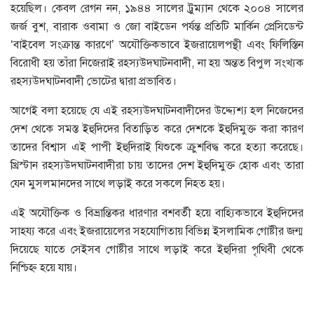
হয়েছিল। কেবল রেগন নন, ১৯৪৪ সালের ট্রুম্যান থেকে ২০০৪ সালের
জর্জ বুশ, বারাক ওবামা ও জো বাইডেন পর্যন্ত প্রতিটি মার্কিন প্রেসিডেন্ট
‘বাইবেল সংক্রান্ত কারণে’ অযৌক্তিকভাবে ইজরায়েলপন্থী এবং ফিলিস্তিন
বিরোধী হয় তাঁরা নিজেরাই রহস্যউদ্ঘাটনবাদী, না হয় অন্তত বিপুল সংখ্যক
রহস্যউদ্ঘাটনবাদী ভোটের দ্বারা প্রভাবিত।
আগেই বলা হয়েছে যে এই রহস্যউদ্ঘাটনবাদীদের উদ্দ্যেশ্য হল নিজেদের
দেশ থেকে সমস্ত ইহুদিদের বিতাড়িত করে দেশকে ইহুদিমুক্ত করা কারণ
তাদের বিশ্বাস এই পাপী ইহুদিরাই যিশুকে ক্রুশবিদ্ধ করে হত্যা করেছে।
খ্রিস্টান রহস্যউদ্ঘাটনবাদীরা চায় তাদের দেশ ইহুদিমুক্ত হোক এবং তারা
যেন মুসলমানদের সাথে লড়াই করে সকলে নিহত হয়।
এই অযৌক্তিক ও বিভ্রান্তিকর ধারণার বশবর্তী হয়ে বাহ্যিকভাবে ইহুদিদের
সাহয্য করে এবং ইজরায়েলের সহযোগিতায় বিভিন্ন ইসলামিক গোষ্টীর জন্ম
দিয়েছে যাতে সেইসব গোষ্টীর সাথে লড়াই করে ইহুদিরা পৃথিবী থেকে
নিশ্চিহ্ন হয়ে যায়।