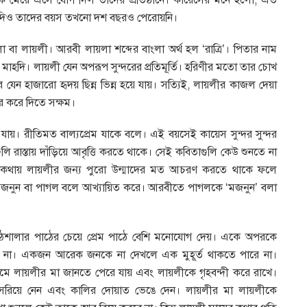
 মেয়ে এসে যোগ দিল তাদের প্রতিষ্ঠানে। কায়েসের মনে হলো, এত
 যদিও তাদের বয়স তখনো দশ বছরও পেরোয়নি।
া বা লায়লী। আরবী লায়লা শব্দের বাংলা অর্থ হল ‘রাত্রি’। পিতার নাম
াহদি। লায়লী যেন অপরূপ সুন্দরের প্রতিমূর্তি। হরিণীর মতো তার চোখ
 যেন হাজারো হৃদয় ছিন্ন ভিন্ন হয়ে যায়। সত্যিই, লায়লীর কাজল দেয়া
 করে দিতে সক্ষম।
যায়। রীতিমত বাল্যপ্রেম যাকে বলে। এই বয়সেই কায়েস সুন্দর সুন্দর
 রাস্তায় দাঁড়িয়ে আবৃত্তি করতে থাকে। সেই কবিতাগুলি কেউ শুনতে না
থায় লায়লীর জন্য পুরো উন্মাদের মত আচরণ করতে থাকে ফলে
জনুন বা পাগল বলে আখ্যায়িত করে। আরবীতে পাগলকে ‘মজনুন’ বলা
াঠশালার পাঠের চেয়ে প্রেম পাঠে বেশি মনোযোগ দেয়। একে অপরকে
বে না। একজন আরেক জনকে না দেখলে এক মুহূর্ত থাকতে পারে না।
যমে লায়লীর মা জানতে পেরে যায় এবং লায়লীকে গৃহবন্দী করে রাখে।
সরিয়ে নেন এবং কালির দোয়াত ভেঙে দেন। লায়লীর মা লায়লীকে