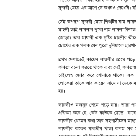
পড়তে আসত। কিন্তু হঠাৎ একদিন নতুন এক
সুন্দরী মেয়ে এর আগে সে কখনও দেখেনি।
সেই অপরূপ সুন্দরী মেয়ে শিশুটির নাম লায়ল
মাহদী তাই লায়লার পুরো নাম লায়লা বিনতে ম
জোড়া। তার মায়াবী এক দৃষ্টির চাহনীর তীরে
চোখের এক পলক যেন পুরো দুনিয়াকে ছারখার
প্রথম দেখাতেই কায়েস লায়লীর প্রেমে পড়ে 
কবিতা রচনা করতে থাকে এবং সেই কবিতাগুলি
চাইলেও জোর করে শোনাতে থাকে। এক ক
লোকেরা তাকে আর কায়েস নামে না ডেকে ম
হয়।
লায়লীও মজনুর প্রেমে পড়ে যায়। তারা প
প্রতিজ্ঞা করে যে, কেউ কাউকে ছেড়ে যা
লায়লীর প্রেমের কথা তার সহপাঠীদের মাধ্
লায়লীর কক্ষের যাবতীয় খাতা কলম সব 