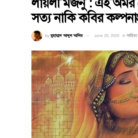
লায়লী মজনু : এই অমর 
সত্য নাকি কবির কল্পনাপ
by
মুহাম্মাদ আব্দুল আলিম
June 25, 2025
in
সাহিত্