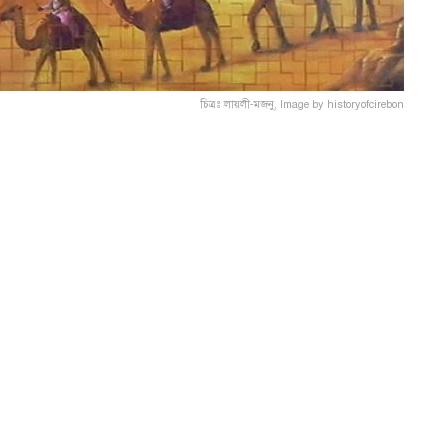
চিত্রঃ লায়লী-মজনু, Image by historyofcirebon