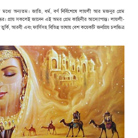
 মধ্যে অন্যতম। জাতি, ধর্ম, বর্ণ নির্বিশেষে লায়লী আর মজনুর প্রেম
ুস্কর। প্রায় সকলেই জানেন এই অমর প্রেম কাহিনীর আদ্যোপান্ত। লায়লী-
 তুর্কি, আরবী এবং ফার্সিসহ বিভিন্ন ভাষায় বেশ কয়েকটি জনপ্রিয় চলচ্চিত্র