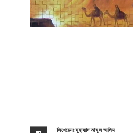
লিখেছেনঃ মুহাম্মাদ আব্দুল আলিম