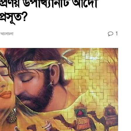
প্রণয় উপাখ্যানটি আদৌ
্রসূত?
1
য আলোচনা