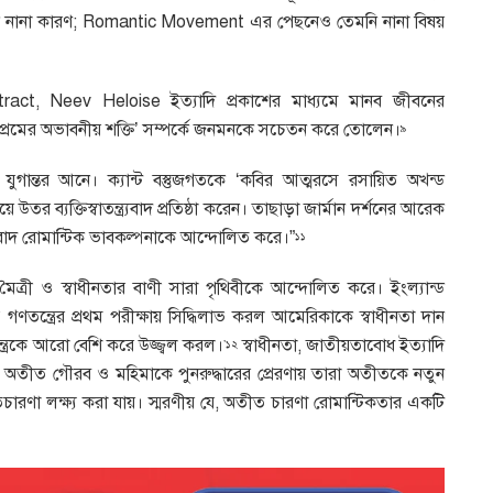
াকে নানা কারণ; Romantic Movement এর পেছনেও তেমনি নানা বিষয়
act, Neev Heloise ইত্যাদি প্রকাশের মাধ্যমে মানব জীবনের
ং ‘প্রেমের অভাবনীয় শক্তি’ সম্পর্কে জনমনকে সচেতন করে তোলেন।
৯
ুগান্তর আনে। ক্যান্ট বস্তুজগতকে ‘কবির আত্মরসে রসায়িত অখন্ড
র ব্যক্তিস্বাতন্ত্র্যবাদ প্রতিষ্ঠা করেন। তাছাড়া জার্মান দর্শনের আরেক
ৈতবাদ রোমান্টিক ভাবকল্পনাকে আন্দোলিত করে।”
১১
মৈত্রী ও স্বাধীনতার বাণী সারা পৃথিবীকে আন্দোলিত করে। ইংল্যান্ড
েই গণতন্ত্রের প্রথম পরীক্ষায় সিদ্ধিলাভ করল আমেরিকাকে স্বাধীনতা দান
ন্ত্রকে আরো বেশি করে উজ্জ্বল করল।
স্বাধীনতা, জাতীয়তাবোধ ইত্যাদি
’১২
 অতীত গৌরব ও মহিমাকে পুনরুদ্ধারের প্রেরণায় তারা অতীতকে নতুন
চারণা লক্ষ্য করা যায়। স্মরণীয় যে, অতীত চারণা রোমান্টিকতার একটি