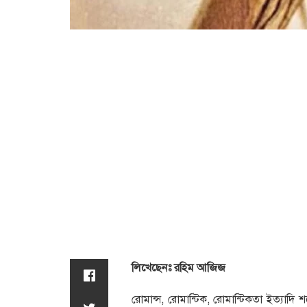
লিখেছেনঃ রহিম আজিজ
রোমান্স, রোমান্টিক, রোমান্টিকতা ইত্যাদি শব্