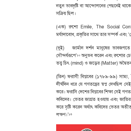
নতুন ভাবদৃষ্টি বা আন্দোলনের পেছনেই থ
সক্রিয় ছিল।
(এক) রুশো Emile, The Social Contr
মর্যাদাবোধ, প্রকৃতির সাথে তার সম্পর্ক এব
(দুই) জার্মান দর্শন মানুষের ভাবজগতে য
সৌন্দর্যরূপে’
অনুভব করেন এবং রুশোর চেয়ে উত
১০
তত্ত্ব চিৎ (mind) ও জড়ের (Matter) অদ্ব
(তিন) ফরাসী বিপ্লবের (১৭৮৯-৯৯) সাম্য, 
দীর্ঘদিন ধরে যে গণতন্ত্রের স্বপ্ন দেখছিল স
করে। ফরাসি দেশের বিপ্লবের শিক্ষা সেই গণত
কবিদের। ভেতর জাগ্রত হওয়ায় এবং জাতির
করে সৃষ্টি করেন অর্থাৎ কবিদের ভেতর অতীত
লক্ষণ।’
১৩