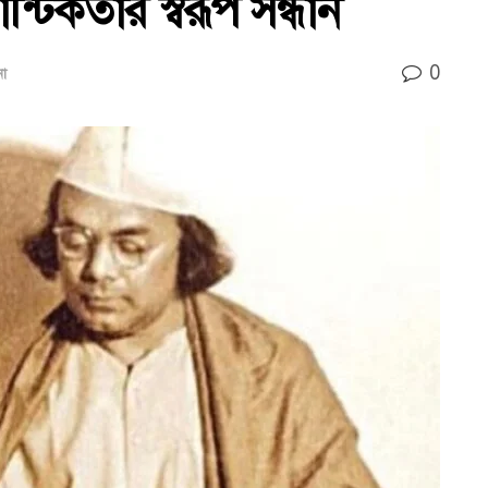
টিকতার স্বরূপ সন্ধান
0
না