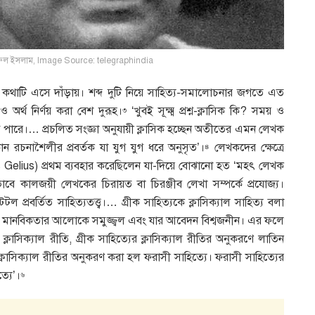
নজরুল ইসলাম, Image Source: telegraphindia
 কথাটি এসে দাঁড়ায়। শব্দ দুটি নিয়ে সাহিত্য-সমালোচনার জগতে এত
 অর্থ নির্ণয় করা বেশ দুরূহ।
‘খুবই সূক্ষ্ম প্রশ্ন-ক্লাসিক কি? সময় ও
৩
তে পারে।… প্রচলিত সংজ্ঞা অনুযায়ী ক্লাসিক হচ্ছেন অতীতের এমন লেখক
কোন রচনাশৈলীর প্রবর্তক যা যুগ যুগ ধরে অনুসৃত’।
লেখকদের ক্ষেত্রে
৪
 Gelius) প্রথম ব্যবহার করেছিলেন যা-দিয়ে বোঝানো হত ‘মহৎ লেখক
াবে কালজয়ী লেখকের চিরায়ত বা চিরঞ্জীব লেখা সম্পর্কে প্রযোজ্য।
্টটল প্রবর্তিত সাহিত্যতত্ত্ব।… গ্রীক সাহিত্যকে ক্লাসিক্যাল সাহিত্য বলা
ুদ্ধ মানবিকতার আলোকে সমুজ্জ্বল এবং যার আবেদন বিশ্বজনীন। এর ফলে
্লাসিক্যাল রীতি, গ্রীক সাহিত্যের ক্লাসিক্যাল রীতির অনুকরণে লাতিন
্লাসিক্যাল রীতির অনুকরণ করা হল ফরাসী সাহিত্যে। ফরাসী সাহিত্যের
্যে’।
৬