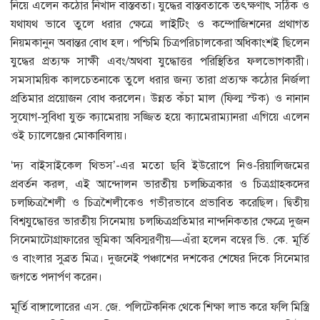
নিয়ে এলেন কঠোর নিখাদ বাস্তবতা। যুদ্ধের বাস্তবতাকে তৎক্ষণাৎ সঠিক ও
যথাযথ ভাবে তুলে ধরার ক্ষেত্রে লাইটিং ও কম্পােজিশনের প্রথাগত
নিয়মকানুন অবান্তর বােধ হল। পশ্চিমি চিত্রপরিচালকেরা অধিকাংশই ছিলেন
যুদ্ধের প্রত্যক্ষ সাক্ষী এবং/অথবা যুদ্ধোত্তর পরিস্থিতির ফলভােগকারী।
সমসাময়িক কালচেতনাকে তুলে ধরার জন্য তারা প্রত্যক্ষ কঠোর নির্জলা
প্রতিমার প্রয়ােজন বােধ করলেন। উন্নত কঁচা মাল (ফিল্ম স্টক) ও নানান
সুযােগ-সুবিধা যুক্ত ক্যামেরায় সজ্জিত হয়ে ক্যামেরাম্যানরা এগিয়ে এলেন
ওই চ্যালেঞ্জের মােকাবিলায়।
‘দ্য বাইসাইকেল থিভস’-এর মতাে ছবি ইউরােপে নিও-রিয়ালিজমের
প্রবর্তন করল, এই আন্দোলন ভারতীয় চলচ্চিত্রকার ও চিত্রগ্রাহকদের
চলচ্চিত্রশৈলী ও চিত্রশৈলীকেও গভীরভাবে প্রভাবিত করেছিল। দ্বিতীয়
বিশ্বযুদ্ধোত্তর ভারতীয় সিনেমায় চলচ্চিত্রপ্রতিমার নান্দনিকতার ক্ষেত্রে দুজন
সিনেমাটোগ্রাফারের ভূমিকা অবিস্মরণীয়—এঁরা হলেন বম্বের ভি. কে. মূর্তি
ও বাংলার সুব্রত মিত্র। দুজনেই পঞ্চাশের দশকের শেষের দিকে সিনেমার
জগতে পদার্পণ করেন।
মূর্তি বাঙ্গালােরের এস. জে. পলিটেকনিক থেকে শিক্ষা লাভ করে ফলি মিস্ত্রি