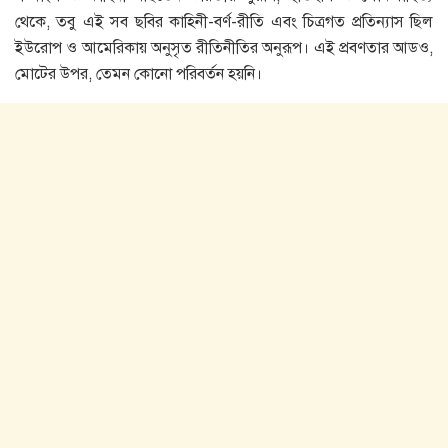
থেকে, তবু এই সব ছবির কাহিনী-বর্ণ-রীতি এবং চিত্রগত প্রতিন্যাস ছিল
ইউরােপ ও আমেরিকায় অনুসৃত রীতিনীতির অনুরূপ। এই প্রবণতার আডও,
মােটের উপর, তেমন কোনাে পরিবর্তন হয়নি।