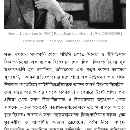
Godard, Jean-Luc (c1980) | Pers: Jean-Luc Godard | Ref: XGO003BE |
Photo Credit: [ The Kobal Collection / Desser, Arnold
সত্তর দশকের মাঝামাঝি থেকে পশ্চিমি জগতে সিনেমা ও টেলিভিশনে
বিজ্ঞাপনচিত্রের এক ব্যাপক বিস্ফোরণ দেখা দিল। বিজ্ঞাপনচিত্রের মূল
উপকরণগুলি হল চাকচিক্য, জাঁকজমক এবং নতুন ধরনের ক্যামেরা
মুভমেন্ট, এক কথায় চিত্রপ্রতিমার মধ্যে প্রচণ্ড এক উত্তেজনার ভাব। প্রথম
দিককার পণ্যপ্রতিমা কাহিনীচিত্রপ্রতিমাকে তাদের আদর্শ হিশেবে নিয়েছিল।
শেষ সত্তর আর আশির দশকে প্রবণতাটা একেবারে উল্টে গেল। পণ্য
প্রতিমা থেকে তরুণ চিত্রপরিচালক ও চিত্রগ্রাহকরা অনুপ্রেরণা পেতে
লাগলেন, এঁদের অনেকেই বিজ্ঞাপন-জগতের সঙ্গে প্রত্যক্ষ বা পরােক্ষ ভাবে
যুক্ত ছিলেন। ভারতেও তরুণ ক্যামেরাম্যানরা বিজ্ঞাপনচিত্রের কাজে খুবই
সৃজনশীল ও আকর্ষণীয় অবদান রেখেছেন। আমি নিজে অসংখ্য