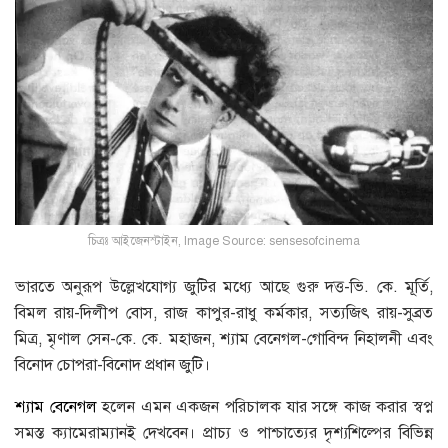
চিত্রঃ আইজেনস্টাইন, Image Source: sensesofcinema
ভারতে অনুরূপ উল্লেখযােগ্য জুটির মধ্যে আছে গুরু দত্ত-ভি. কে. মূর্তি,
বিমল রায়-দিলীপ বােস, রাজ কাপুর-রাধু কর্মকার, সত্যজিৎ রায়-সুব্রত
মিত্র, মৃণাল সেন-কে. কে. মহাজন, শ্যাম বেনেগল-গােবিন্দ নিহালনী এবং
বিনােদ চোপরা-বিনােদ প্রধান জুটি।
শ্যাম বেনেগল
হলেন এমন একজন পরিচালক যার সঙ্গে কাজ করার স্বপ্ন
সমস্ত ক্যামেরাম্যানই দেখবেন। প্রাচ্য ও পাশ্চাত্যের দৃশ্যশিল্পের বিভিন্ন