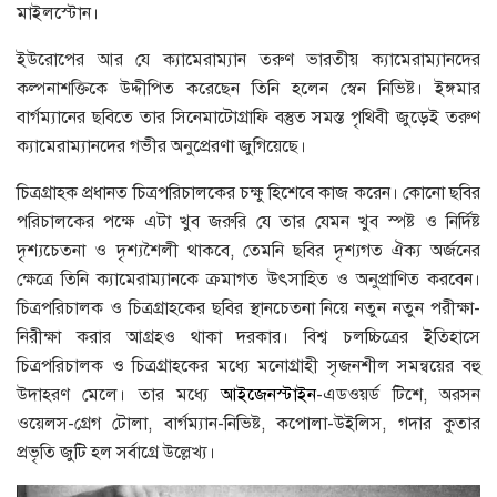
মাইলস্টোন।
ইউরােপের আর যে ক্যামেরাম্যান তরুণ ভারতীয় ক্যামেরাম্যানদের
কল্পনাশক্তিকে উদ্দীপিত করেছেন তিনি হলেন স্বেন নিভিষ্ট। ইঙ্গমার
বার্গম্যানের ছবিতে তার সিনেমাটোগ্রাফি বস্তুত সমস্ত পৃথিবী জুড়েই তরুণ
ক্যামেরাম্যানদের গভীর অনুপ্রেরণা জুগিয়েছে।
চিত্রগ্রাহক প্রধানত চিত্রপরিচালকের চক্ষু হিশেবে কাজ করেন। কোনাে ছবির
পরিচালকের পক্ষে এটা খুব জরুরি যে তার যেমন খুব স্পষ্ট ও নির্দিষ্ট
দৃশ্যচেতনা ও দৃশ্যশৈলী থাকবে, তেমনি ছবির দৃশ্যগত ঐক্য অর্জনের
ক্ষেত্রে তিনি ক্যামেরাম্যানকে ক্রমাগত উৎসাহিত ও অনুপ্রাণিত করবেন।
চিত্রপরিচালক ও চিত্রগ্রাহকের ছবির স্থানচেতনা নিয়ে নতুন নতুন পরীক্ষা-
নিরীক্ষা করার আগ্রহও থাকা দরকার। বিশ্ব চলচ্চিত্রের ইতিহাসে
চিত্রপরিচালক ও চিত্রগ্রাহকের মধ্যে মনােগ্রাহী সৃজনশীল সমন্বয়ের বহু
উদাহরণ মেলে। তার মধ্যে
আইজেনস্টাইন
-এডওয়র্ড টিশে, অরসন
ওয়েলস-গ্রেগ টোলা, বার্গম্যান-নিভিষ্ট, কপােলা-উইলিস, গদার কুতার
প্রভৃতি জুটি হল সর্বাগ্রে উল্লেখ্য।