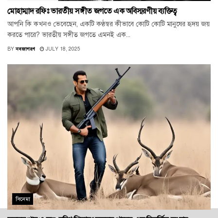
মোহাম্মাদ রফিঃ ভারতীয় সঙ্গীত জগতে এক অবিস্মরণীয় ব্যক্তিত্ব
আপনি কি কখনও ভেবেছেন, একটি কণ্ঠস্বর কীভাবে কোটি কোটি মানুষের হৃদয় জয়
করতে পারে? ভারতীয় সঙ্গীত জগতে এমনই এক...
BY
নবজাগরণ
JULY 18, 2025
সিনেমা