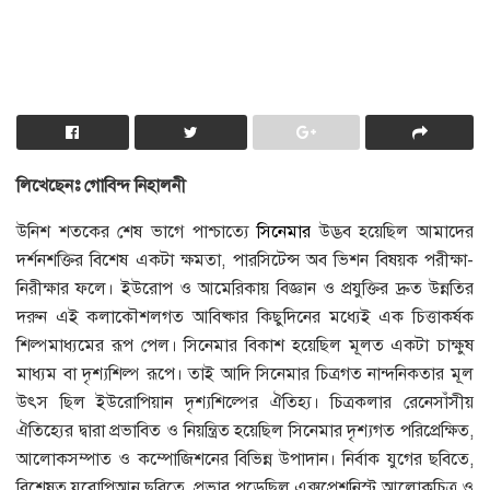
লিখেছেনঃ গোবিন্দ নিহালনী
উনিশ শতকের শেষ ভাগে পাশ্চাত্যে
সিনেমার
উদ্ভব হয়েছিল আমাদের
দর্শনশক্তির বিশেষ একটা ক্ষমতা, পারসিটেন্স অব ভিশন বিষয়ক পরীক্ষা-
নিরীক্ষার ফলে। ইউরােপ ও আমেরিকায় বিজ্ঞান ও প্রযুক্তির দ্রুত উন্নতির
দরুন এই কলাকৌশলগত আবিষ্কার কিছুদিনের মধ্যেই এক চিত্তাকর্ষক
শিল্পমাধ্যমের রূপ পেল। সিনেমার বিকাশ হয়েছিল মূলত একটা চাক্ষুষ
মাধ্যম বা দৃশ্যশিল্প রূপে। তাই আদি সিনেমার চিত্রগত নান্দনিকতার মূল
উৎস ছিল ইউরােপিয়ান দৃশ্যশিল্পের ঐতিহ্য। চিত্রকলার রেনেসাঁসীয়
ঐতিহ্যের দ্বারা প্রভাবিত ও নিয়ন্ত্রিত হয়েছিল সিনেমার দৃশ্যগত পরিপ্রেক্ষিত,
আলােকসম্পাত ও কম্পােজিশনের বিভিন্ন উপাদান। নির্বাক যুগের ছবিতে,
বিশেষত যুবােপিআন ছবিতে, প্রভাব পড়েছিল এক্সপ্রেশনিস্ট আলােকচিত্র ও