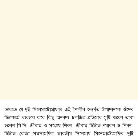
ভারতে যে-দুই সিনেমাটোগ্রাফার এই শৈলীর অন্তর্গত উপাদানকে ওঁদেব
চিত্রকর্মে ব্যবহার করে কিছু অনবদ্য চলচ্চিত্র-প্রতিমার সৃষ্টি করেন তারা
হলেন পি.সি. শ্রীরাম ও সন্তোষ শিবন। শ্রীরাম চিত্রিত নয়াকন ও শিবন-
চিত্রিত রােজা সমসামযিক ভারতীয় সিনেমায় সিনেমাটোগ্রাফির দুটি