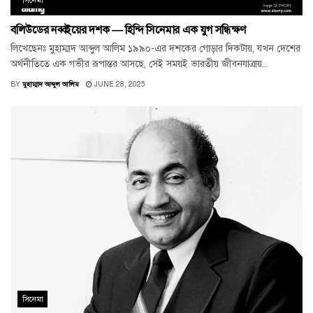
সিনেমা
বলিউডের নব্বইয়ের দশক — হিন্দি সিনেমার এক যুগ সন্ধিক্ষণ
লিখেছেনঃ মুহাম্মাদ আব্দুল আলিম ১৯৯০-এর দশকের গোড়ার দিকটায়, যখন দেশের
অর্থনীতিতে এক গভীর রূপান্তর আসছে, সেই সময়ই ভারতীয় জীবনযাত্রায়...
BY
মুহাম্মাদ আব্দুল আলিম
JUNE 28, 2025
সিনেমা