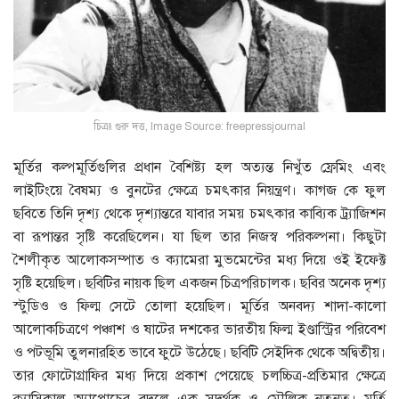
চিত্রঃ গুরু দত্ত, Image Source: freepressjournal
মূর্তির কল্পমূর্তিগুলির প্রধান বৈশিষ্ট্য হল অত্যন্ত নিখুঁত ফ্রেমিং এবং
লাইটিংয়ে বৈষম্য ও বুনটের ক্ষেত্রে চমৎকার নিয়ন্ত্রণ। কাগজ কে ফুল
ছবিতে তিনি দৃশ্য থেকে দৃশ্যান্তরে যাবার সময় চমৎকার কাব্যিক ট্র্যাজিশন
বা রূপান্তর সৃষ্টি করেছিলেন। যা ছিল তার নিজস্ব পরিকল্পনা। কিছুটা
শৈলীকৃত আলােকসম্পাত ও ক্যামেরা মুভমেন্টের মধ্য দিয়ে ওই ইফেক্ট
সৃষ্টি হয়েছিল। ছবিটির নায়ক ছিল একজন চিত্রপরিচালক। ছবির অনেক দৃশ্য
স্টুডিও ও ফিল্ম সেটে তােলা হয়েছিল। মূর্তির অনবদ্য শাদা-কালাে
আলােকচিত্রণে পঞ্চাশ ও ষাটের দশকের ভারতীয় ফিল্ম ইণ্ডাস্ট্রির পরিবেশ
ও পটভূমি তুলনারহিত ভাবে ফুটে উঠেছে। ছবিটি সেইদিক থেকে অদ্বিতীয়।
তার ফোটোগ্রাফির মধ্য দিয়ে প্রকাশ পেয়েছে চলচ্চিত্র-প্রতিমার ক্ষেত্রে