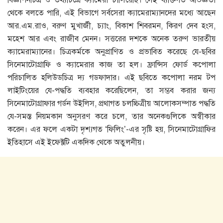
বিজ্ঞাপনচিত্র ও তথ্যচিত্রে ক্যামেরা চালিয়েছি। সেই ব্যক্তিগত অভিজ্ঞতা
থেকে বলতে পারি, এই বিভাগে সর্বসেরা ক্যামেরাম্যানদের মধ্যে আছেন
আর.এম.রাও, বরুণ মুখার্জী, চ্যাং, বিকাশ শিবরমন, কিরণ দেব হংস,
মহেশ আর এবং রাজীব মেনন। সত্তরের দশকে অনেক তরুণ ভারতীয়
ক্যামেরাম্যানের। চিত্রকর্মকে অনুপ্রাণিত ও প্রভাবিত করেছে যে-ছবির
সিনেমাটোগ্রাফি ও ক্যামেরার কাজ তা হল। ফ্রান্সিস ফোর্ড কপােলা
পরিচালিত হলিউডচিত্র দ্য গডফাদার। এই ছবিতে কপােলা নরম টপ
লাইটিংয়ের যে-পদ্ধতি ব্যবহার করেছিলেন, তা সম্ভব করার জন্য
সিনেমাটোগ্রাফার গর্ডন উইলিস, প্রথাগত চলচ্চিত্রীয় আলােকসম্পাত পদ্ধতি
যে-সমস্ত নিয়মকান অনুসরণ করে চলে, তার অনেকগুলিকে অস্বীকার
করেন। এর ফলে একটা দৃশ্যগত ‘ফিলিং’-এর সৃষ্টি হয়, সিনেমাটোগ্রাফির
ইতিহাসে এই ইফেক্টটি একদিক থেকে অতুলনীয়।