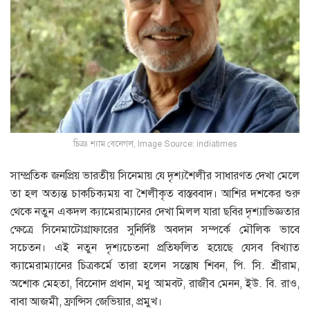
চিত্রঃ শ্যাম বেনেগল, Image Source: indiatimes
সাম্প্রতিক জনপ্রিয় ভারতীয় সিনেমায় যে দৃশ্যশৈলীর সাধারণত দেখা মেলে
তা হল অত্যন্ত চাকচিক্যময় বা শৈলীকৃত বাস্তববাদ। আশির দশকের শুরু
থেকে নতুন একদল ক্যামেরাম্যানের দেখা মিলল যারা ছবির দৃশ্যাভিজ্ঞতার
ক্ষেত্রে সিনেমাটোগ্রাফারের সুনির্দিষ্ট অবদান সম্পর্কে মৌলিক ভাবে
সচেতন। এই নতুন দৃশ্যচেতনা প্রতিফলিত হয়েছে যেসব বিখ্যাত
ক্যামেরাম্যানের চিত্রকর্মে তারা হলেন সন্তোষ শিবন, পি. সি. শ্রীরাম,
অশােক মেহতা, বিনোেদ প্রধান, মধু আমবট, রাজীব মেনন, ইউ. বি. রাও,
বাবা আজমী, ফ্রান্সিস জেভিয়ার, প্রমুখ।