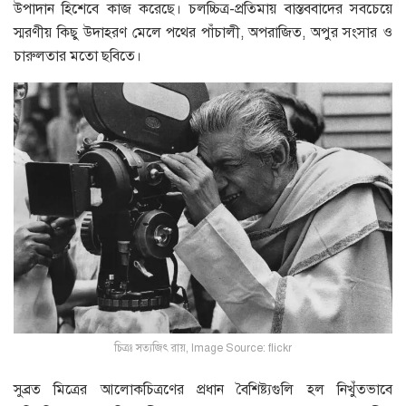
উপাদান হিশেবে কাজ করেছে। চলচ্চিত্র-প্রতিমায় বাস্তববাদের সবচেয়ে
স্মরণীয় কিছু উদাহরণ মেলে পথের পাঁচালী, অপরাজিত, অপুর সংসার ও
চারুলতার মতাে ছবিতে।
চিত্রঃ সত্যজিৎ রায়, Image Source: flickr
সুব্রত মিত্রের আলােকচিত্রণের প্রধান বৈশিষ্ট্যগুলি হল নিখুঁতভাবে