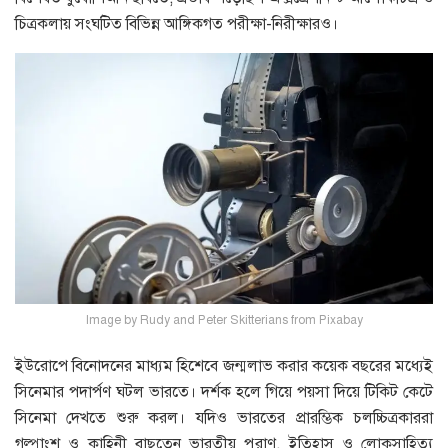
চিত্রকলায় সংঘটিত বিভিন্ন আঙ্গিকগত পরীক্ষা-নিরীক্ষারও।
Image by Rudy and Peter Skitterians from Pixabay
ইউরােপে বিনােদনের মাধ্যম হিশেবে জন্মলাভ করার কয়েক বছরের মধ্যেই
সিনেমার পদার্পণ ঘটল ভারতে। দর্শক হলে গিয়ে পয়সা দিয়ে টিকিট কেটে
সিনেমা দেখতে শুরু করল। যদিও ভারতের প্রারম্ভিক চলচ্চিত্রকাররা
গল্পাংশ ও কাহিনী বাছতেন ভারতীয় পুরাণ, ইতিহাস ও লােকসাহিত্য