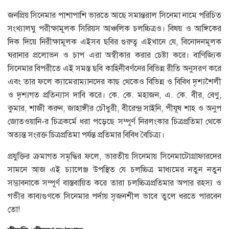
জনপ্রিয় সিনেমার পাশাপাশি ভারতে আছে সমান্তরাল সিনেমা নামে পরিচিত
সংখ্যালঘু পরীক্ষামূলক সিরিয়স আঞ্চলিক চলচ্চিত্রও। বিষয় ও আঙ্গিকের
দিক দিয়ে নিরীক্ষামূলক এইসব ছবির গুরুত্ব এইখানে যে, বিনােদনমূলক
ঘরানার প্রলােভন ও চাপ এরা অস্বীকার করার চেষ্টা করে। বাণিজ্যিক
সিনেমার বিপরীতে এই সমস্ত ছবি কাহিনীবর্ণনের বিভিন্ন রীতি অনুসরণ করে
এবং তার ফলে ক্যামেরাম্যানদের কাছ থেকেও বিভিন্ন ও বিবিধ দৃশ্যশৈলী
ও দৃশ্যগত প্রতিন্যাস দাবি করে। কে. কে. মহাজন, এ. কে. বীর, বেণু,
কুমার, শাজী করুন, জাহাঙ্গীর চৌধুরী, বীরেন্দ্র সাইনি, পীযূষ শাহ ও অনুপ
জোতওয়ানি-র চিত্রকর্মে ধরা পড়েছে সম্পূর্ণ নিরলংকার চিত্রপ্রতিমা থেকে
অত্যন্ত সংরক্ত চিত্রপ্রতিমা পর্যন্ত প্রতিমার বিবিধ বৈচিত্র্য।
প্রযুক্তির ক্রমাগত সমৃদ্ধির ফলে, ভারতীয় সিনেমায় সিনেমাটোগ্রাফারদের
সামনে আজ এই চ্যালেঞ্জ উপস্থিত যে চলচ্চিত্র মাধ্যমের নতুন নতুন
সম্ভাবনাকে সম্পূর্ণ বাস্তবায়িত করে তারা চলচ্চিত্রপ্রতিমার অপার রহস্য ও
গভীর কাব্যগুণকে সিনেমার পর্দায় সৃজনশীল ভাবে তুলে ধরতে পারবেন
তাে!