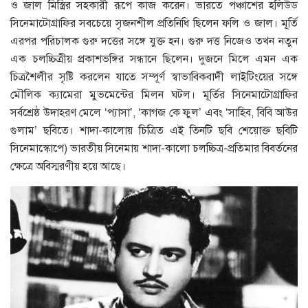
ও জাল মিস্ত্রির সহকারী রূপে কাজ করেন। ভারতে পঞ্চাশের হলিউড
সিনেমাটোগ্রাফির সবচেয়ে সৃজনশীল প্রতিনিধি ছিলেন ফলি ও জাল। মূর্তি
এরপর পরিচালক গুরু দত্তের সঙ্গে যুক্ত হন। গুরু দত্ত নিজেও তখন নতুন
এক চলচ্চিত্রীয় প্রকাশভঙ্গির সন্ধানে ছিলেন। দুজনে মিলে এমন এক
চিত্রশৈলীর সৃষ্টি করলেন যাতে সম্পূর্ণ স্বাভাবিকবাদী লাইটিংয়ের সঙ্গে
মৌলিক ক্যামেরা মুভমেন্টের মিলন ঘটল। মূর্তির সিনেমাটোগ্রাফির
সর্বশ্রেষ্ঠ উদাহরণ মেলে ‘প্যাসা’, ‘কাগজ কে ফুল’ এবং ‘সাহিব, বিবি আউর
গুলাম’ ছবিতে। শাদা-কালােয় চিত্রিত এই তিনটি ছবি শেয়ােক্ত ছবিটি
সিনেমাস্কোপে) ভারতীয় সিনেমায় শাদা-কালাে চলচ্চিত্র-প্রতিমার বিবর্তনের
ক্ষেত্রে অবিস্মরণীয় হয়ে আছে।