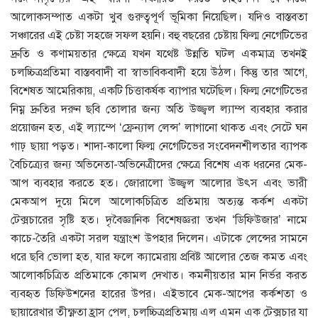
আলােকসম্পাত একটা খুব গুরুত্বপূর্ণ ভূমিকা নিয়েছিল। যদিও বাস্তবতা
সঞ্চারের এই চেষ্টা সহজে সফল হয়নি। বহু বছরের চেষ্টায় ফিল্ম নেগেটিভের
দ্রুতি ও কণাময়তার ক্ষেত্রে যখন যথেষ্ট উন্নতি ঘটল একমাত্র তখনই
চলচ্চিত্রপ্রতিমা বাস্তববাদী বা স্বাভাবিকবাদী হয়ে উঠল। কিন্তু তার আগে,
বিশেষত আমেরিকায়, একটি চিত্তাকর্ষক ব্যাপার ঘটেছিল। ফিল্ম নেগেটিভের
নিম্ন দ্রুতির দরুন ছবি তােলার জন্য অতি উজ্জ্বল ল্যাম্প ব্যবহার করার
প্রয়ােজন হত, এই ল্যাম্পে ‘ফ্রেন্যাল লেন্স’ লাগানাে থাকত এবং সেটে ঘন
গাঢ় ছায়া পড়ত। শাদা-কালাে ফিল্ম নেগেটিভের সংবেদনশীলতার ব্যাপক
বৈচিত্র্যের জন্য অভিনেতা-অভিনেত্রীদের ক্ষেত্রে বিশেষ এক ধরনের মেক-
আপ ব্যবহার করতে হত। জোরালাে উজ্জ্বল আলাের উৎস এবং ভারী
মেকআপ দুয়ে মিলে আলােকচিত্রিত প্রতিমায় অত্যন্ত কর্কশ একটা
টেক্সচারের সৃষ্টি হত। দৃবৈজ্ঞানিক বিশেষজ্ঞরা তখন ‘ডিফিউজার’ নামে
কাচে-তৈরি একটা সরল যন্ত্রাংশ উপহার দিলেন। এটাকে লেন্সের সামনে
ধরে ছবি ভােলা হত, যার ফলে ক্যামেরায় প্রবিষ্ট আলাের তেজ কমত এবং
আলােকচিত্রিত প্রতিমাকে কোমল দেখাত। কমনীয়তার মান নির্ভর করত
ব্যবহৃত ডিফিউশনের হারের উপর। এইভাবে মেক-আপের কর্কশতা ও
ছায়ারেখার তীক্ষ্ণতা হ্রাস পেল, চলচ্চিত্রপ্রতিমায় এল এমন এক টেক্সচার যা