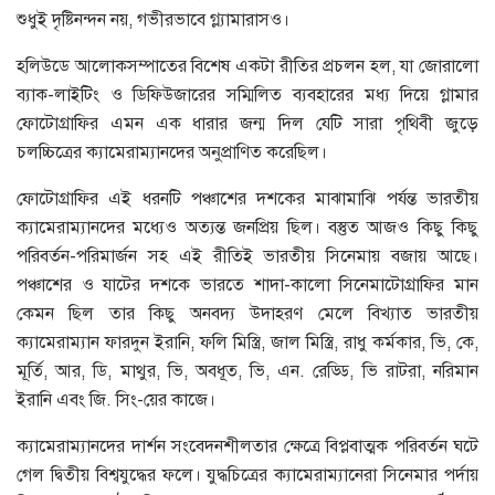
শুধুই দৃষ্টিনন্দন নয়, গভীরভাবে গ্ল্যামারাসও।
হলিউডে আলােকসম্পাতের বিশেষ একটা রীতির প্রচলন হল, যা জোরালাে
ব্যাক-লাইটিং ও ডিফিউজারের সম্মিলিত ব্যবহারের মধ্য দিয়ে গ্লামার
ফোটোগ্রাফির এমন এক ধারার জন্ম দিল যেটি সারা পৃথিবী জুড়ে
চলচ্চিত্রের ক্যামেরাম্যানদের অনুপ্রাণিত করেছিল।
ফোটোগ্রাফির এই ধরনটি পঞ্চাশের দশকের মাঝামাঝি পর্যন্ত ভারতীয়
ক্যামেরাম্যানদের মধ্যেও অত্যন্ত জনপ্রিয় ছিল। বস্তুত আজও কিছু কিছু
পরিবর্তন-পরিমার্জন সহ এই রীতিই ভারতীয় সিনেমায় বজায় আছে।
পঞ্চাশের ও যাটের দশকে ভারতে শাদা-কালাে সিনেমাটোগ্রাফির মান
কেমন ছিল তার কিছু অনবদ্য উদাহরণ মেলে বিখ্যাত ভারতীয়
ক্যামেরাম্যান ফারদুন ইরানি, ফলি মিস্ত্রি, জাল মিস্ত্রি, রাধু কর্মকার, ভি, কে,
মূর্তি, আর, ডি, মাথুর, ভি, অবধূত, ভি, এন. রেড্ডি, ভি রাটরা, নরিমান
ইরানি এবং জি. সিং-য়ের কাজে।
ক্যামেরাম্যানদের দার্শন সংবেদনশীলতার ক্ষেত্রে বিপ্লবাত্মক পরিবর্তন ঘটে
গেল দ্বিতীয় বিশ্বযুদ্ধের ফলে। যুদ্ধচিত্রের ক্যামেরাম্যানেরা সিনেমার পর্দায়