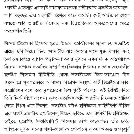
ক্ল্যাসিকাল অ্যাপ্রােচের বদলে এক সদর্থক ও মৌলিক নতুনত্ব। মূর্তি
পরবর্তী প্রজন্মের একসারি ক্যামেরাম্যানকে গভীরভাবে প্রভাবিত করেছেন।
আমি বহুবছর তাঁর সহকারী হিশেবে কাজ করেছি। সেই অভিজ্ঞতা থেকে
বলতে পারি ভারতীয় সিনেমায় নব্য চিত্রপ্রতিমার আত্মপ্রকাশের ক্ষেত্রে
পথপ্রদর্শক তিনি।
সিনেমাটোগ্রাফার হিশেবে সুব্রত মিত্রের কর্মজীবনের সূচনা হয়
সত্যজিৎ
রায়ের
ছবি দিয়ে। ফিল্ম সােসাইটি আন্দোলনের সঙ্গে যুক্ত থাকার এবং
চলচ্চিত্র বিষয়ে ব্যাপক পড়াশুননা করার সুবাদে সমসাময়িক আন্তর্জাতিক
সিনেমা সম্পর্কে সত্যজিৎ সম্পূর্ণ ওয়াকিবহাল ছিলেন। বাংলার তৎকালীন
জনপ্রিয় সিনেমার রীতিনীতি থেকে সত্যজিতের ফিল্ম-অ্যাপ্রােচ ছিল
একেবারে মূলগতভাবে আলাদা। বিজ্ঞাপন সংস্থায় আর্ট ডিরেক্টরের কাজ
করেছিলেন বলে তার দৃশ্যচেতনা ছিল খুবই পরিণত। এই বৈশিষ্ট্য নিয়ে
তিনি চিত্রনির্মাণে এলেন। সুব্রত-সত্যজিৎ-জুটি ভারতীয় সিনেমাটোগ্রাফির
ক্ষেত্রে বিপ্লব এনে দিলেন। সত্যজিৎ যদিও হলিউডের কাহিনীবর্ণন রীতির
দ্বারা যথেষ্ট প্রভাবিত হয়েছিলেন, নিজের ছবিতে তার বর্ণনারীতি হলিউডের
চাইতে য়ুরােপিয় নিওরিয়ালিস্ট সিনেমার বেশি কাছাকাছি। তাঁর ছবির
আঙ্গিকে সুব্রত মিত্রের শাদা-কালাে-আলােকচিত্র একটা অত্যন্ত গুরুত্বপূর্ণ