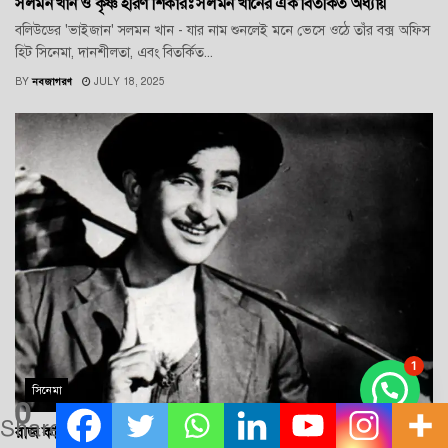
সলমন খান ও কৃষ্ণ হরিণ শিকারঃ সলমন খানের এক বিতর্কিত অধ্যায়
বলিউডের 'ভাইজান' সলমন খান - যার নাম শুনলেই মনে ভেসে ওঠে তাঁর বক্স অফিস
হিট সিনেমা, দানশীলতা, এবং বিতর্কিত...
BY
নবজাগরণ
JULY 18, 2025
1
সিনেমা
0
Shares
রাজ কাপুর: অভিনেতা ও বলিউডের কিংবদন্তী শো ম্যান