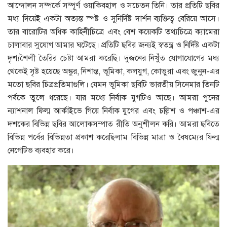
আন্দোলন সম্পর্কে সম্পূর্ণ ওয়াকিবহাল ও সচেতন তিনি। তার প্রতিটি ছবির
মধ্য দিয়েই একটা অত্যন্ত স্পষ্ট ও সুনির্দিষ্ট দার্শন ব্যক্তিত্ব বেরিয়ে আসে।
তার বারােটির অধিক কাহিনীচিত্রে এবং বেশ কয়েকটি তথ্যচিত্রে ক্যামেরা
চালাবার সুযােগ আমার ঘটেছে। প্রতিটি ছবির জন্যই স্বতন্ত্র ও নির্দিষ্ট একটা
দৃশ্যশৈলী তৈরির চেষ্টা আমরা করেছি। দুজনের নিখুঁত যােগাযােগের মধ্য
থেকেই সৃষ্ট হয়েছে অঙ্কুর, নিশান্ত, ভূমিকা, কলযুগ, কোভুরা এবং জুনুন-এর
মতাে ছবির চিত্রপ্রতিমাগুলি। যেমন ভূমিকা ছবিটি ভারতীয় সিনেমার তিনটি
পর্বকে তুলে ধরেছে। যার মধ্যে নির্বাক যুগটিও আছে। আমরা পুনের
ন্যাশনাল ফিল্ম আর্কাইভে গিয়ে নির্বাক যুগের এবং চল্লিশ ও পঞ্চাশ-এর
দশকের বিভিন্ন ছবির আলােকসম্পাত রীতি অনুশীলন করি। আমরা ছবিতে
বিভিন্ন পর্বের বিভিন্নতা প্রকাশ করেছিলাম বিভিন্ন মাত্রা ও বৈষম্যের ফিল্ম
নেগেটিভ ব্যবহার করে।