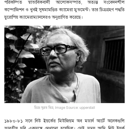
পরিকল্পিত স্বাভাবিকবাদী আলােকসম্পাত, অত্যন্ত সংবেদনশীল
কম্পােজিশন ও খুবই সুষমামণ্ডিত ক্যামেরা মুভমেন্ট। তার চিত্রগ্রহণ পদ্ধতি
য়ুরােপিয় ক্যামেরাম্যানদেরও অনুপ্রাণিত করেছে।
চিত্রঃ সুব্রত মিত্র, Image Source: upperstall
১৯৮০-৮১ সনে নিউ ইয়র্কের মিউজিয়ম অব মডার্ন আর্টে অনেকগুলি
ভারতীয় ছবি একসঙ্গে দেখানাে হয়েছিল। সেই সময় আমি নিউ ইয়র্ক