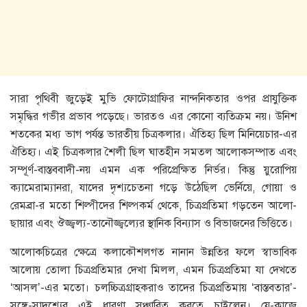
সারা পৃথিবী জুড়েই মুভি ফোটোগ্রাফির নান্দনিকতার ওপর প্রাযুক্তিক
সমৃদ্ধির গভীর প্রভাব পড়েছে। ভারতও এর কোনাে ব্যতিক্রম নয়। উনিশ
শতকের মধ্য ভাগ পর্যন্ত ভারতীয় চিত্রকলার। ঐতিহ্য ছিল মিনিয়েচার-এর
ঐতিহ্য। এই চিত্রকলার শৈলী ছিল ঘাতহীন সমতল আলােকসম্পাত এবং
সম্পূর্ণ-বাস্তববাদী-নয় এমন এক পরিপ্রেক্ষিত নির্ভর। কিন্তু য়ুরােপিয়
ক্যামেরাম্যানরা, যাদের দৃশ্যচেতনা গড়ে উঠেছিল ভের্নিয়ে, গােয়া ও
রেমব্রা-র মতাে শিল্পীদের শিল্পকর্ম থেকে, চিত্রপ্রতিমা গড়তেন আলাে-
ছায়ার এবং ঔজ্জ্বল্য-তানৌজ্জ্বল্যের স্থানিক বিন্যাস ও বিভাজনের ভিত্তিতে।
আলােকচিত্রের ক্ষেত্রে কলাকৌশলগত নানান উন্নতির ফলে স্বাভাবিক
আলােয় তােলা চিত্রপ্রতিমার দেখা মিলল, এমন চিত্রপ্রতিমা যা দেখতে
‘আসল’-এর মতাে। চলচ্চিত্রগ্রাহকরাও তাদের চিত্রপ্রতিমায় ‘বাস্তবতার’-
সঙ্গে-সাদৃশ্যের এই ধারণা সঞ্চারিত করতে চাইলেন। যে-কাজে