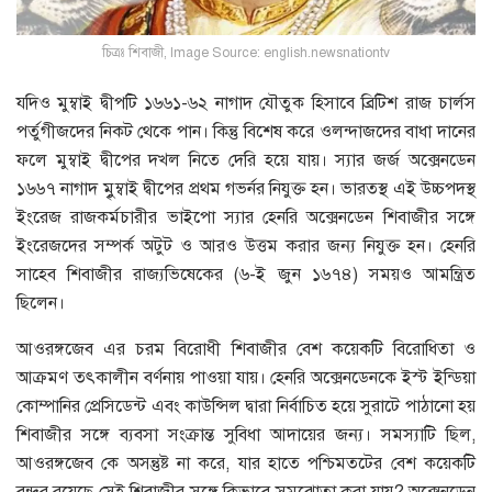
চিত্রঃ শিবাজী, Image Source: english.newsnationtv
যদিও মুম্বাই দ্বীপটি ১৬৬১-৬২ নাগাদ যৌতুক হিসাবে ব্রিটিশ রাজ চার্লস
পর্তুগীজদের নিকট থেকে পান। কিন্তু বিশেষ করে ওলন্দাজদের বাধা দানের
ফলে মুম্বাই দ্বীপের দখল নিতে দেরি হয়ে যায়। স্যার জর্জ অক্সেনডেন
১৬৬৭ নাগাদ মৃুম্বাই দ্বীপের প্রথম গভর্নর নিযুক্ত হন। ভারতস্থ এই উচ্চপদস্থ
ইংরেজ রাজকর্মচারীর ভাইপো স্যার হেনরি অক্সেনডেন শিবাজীর সঙ্গে
ইংরেজদের সম্পর্ক অটুট ও আরও উত্তম করার জন্য নিযুক্ত হন। হেনরি
সাহেব শিবাজীর রাজ্যভিষেকের (৬-ই জুন ১৬৭৪) সময়ও আমন্ত্রিত
ছিলেন।
আওরঙ্গজেব এর চরম বিরোধী শিবাজীর বেশ কয়েকটি বিরোধিতা ও
আক্রমণ তৎকালীন বর্ণনায় পাওয়া যায়। হেনরি অক্সেনডেনকে ইস্ট ইন্ডিয়া
কোম্পানির প্রেসিডেন্ট এবং কাউন্সিল দ্বারা নির্বাচিত হয়ে সুরাটে পাঠানো হয়
শিবাজীর সঙ্গে ব্যবসা সংক্রান্ত সুবিধা আদায়ের জন্য। সমস্যাটি ছিল,
আওরঙ্গজেব কে অসন্তুষ্ট না করে, যার হাতে পশ্চিমতটের বেশ কয়েকটি
বন্দর রয়েছে সেই শিবাজীর সঙ্গে কিভাবে সমঝোতা করা যায়? অক্সেনডেন