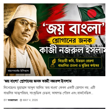
ভারতবর্ষের ইতিহাস
‘জয় বাংলা’ শ্লোগানের জনক কাজী নজরুল ইসলাম
লিখেছেনঃ মুহাম্মাদ আব্দুল আলিম ‘জয় বাংলা’ কেবল একটি স্লোগান নয়; এটি
বাঙালির আত্মপরিচয়, সাংস্কৃতিক চেতনা, ভাষাগত গৌরব এবং রাজনৈতিক...
BY
নবজাগরণ
MAY 4, 2026