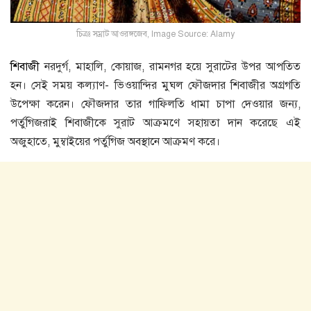
চিত্রঃ সম্রাট আওরঙ্গজেব, Image Source: Alamy
শিবাজী
নরদুর্গ, মাহালি, কোয়াজ, রামনগর হয়ে সুরাটের উপর আপতিত
হন। সেই সময় কল্যাণ- ভিওয়ান্দির মুঘল ফৌজদার শিবাজীর অগ্রগতি
উপেক্ষা করেন। ফৌজদার তার গাফিলতি ধামা চাপা দেওয়ার জন্য,
পর্তুগিজরাই শিবাজীকে সুরাট আক্রমণে সহায়তা দান করেছে এই
অজুহাতে, মুম্বাইয়ের পর্তুগিজ অবস্থানে আক্রমণ করে।