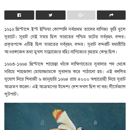
১৬১২ খ্রিস্টাব্দে ইস্ট ইন্ডিয়া কোম্পানি সর্বপ্রথম তাদের বাণিজ্য কুঠি খুলে
সুরাটে। সূরাট সেই সময় ছিল ভারতের পশ্চিম তটের সর্ববৃহৎ বন্দর।
প্রকৃতপক্ষে এটিই ছিল ভারতের সর্ববৃহৎ বন্দর। সুরাট বন্দরটি যথারীতি
আওরঙ্গজেব তথা মুঘল সাম্রাজ্যের বহিঃ বাণিজ্যের বৃহত্তম কেন্দ্র ছিল।
১৬৬৩-১৬৬৪ খ্রিস্টাব্দে শায়েস্তা খাঁকে দাক্ষিণাত্যের সুবাদার পদ থেকে
সরিয়ে শাহজাদা মোয়াজ্জামকে সুবাদার করে পাঠানো হয়। এই বদলির
সুযোগ নিয়ে শিবাজী ৬ জানুয়ারি ১৬৬৪ প্রায় ৪০০০ অশ্বারোহী নিয়ে সুরাট
আক্রমণ করেন। এই আক্রমণের উদ্দেশ্য দেশ দখল ছিল না বরং নীর্ভেজাল
লুটপাট।