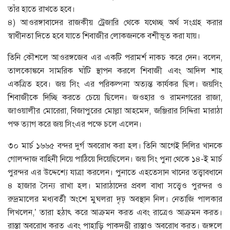
তাঁর হাতে রাখতে হবে।
৪) আওরঙ্গাবাদের রাজকীয় ট্রেজারি থেকে যথেচ্ছ অর্থ সংগ্রহ করার
স্বাধীনতা দিতে হবে যাতে শিবাজীর লোকজনকে বশীভূত করা যায়।
তিনি কৌশলে আওরঙ্গজেব এর একটি পরামর্শ নাকচ করে দেন। বলেন,
তালকোঙ্কনে সামরিক ঘাঁটি স্থাপন করলে শিবাজী এবং আদিল শাহ
একত্রিত হবে। জয় সিং এর পরিকল্পনা অত্যন্ত কার্যকর ছিল। জয়সিং
শিবাজীকে দিচ্ছি করতে চেয়ে ছিলেন। জওহার ও রামনগরের রাজা,
জাওয়ালীর মোরেরা, বিজাপুরের মোল্লা আহমেদ, জঞ্জিরার সিদ্দিরা মারাঠা
পক্ষ ত্যাগ করে জয় সিংএর পক্ষে চলে এলেন।
৩০ মার্চ ১৬৬৫ বন্দর দুর্গ অবরোধ করা হল। তিনি আগেই দিলির খানকে
গোলন্দাজ বাহিনী নিয়ে পাঠিয়ে দিয়েছিলেন। জয় সিং পুনা থেকে ১৪-ই মার্চ
পুরন্দর এর উদ্দেশ্যে যাত্রা করলেন। পুনাতে এহতেসান খানের তত্ত্বাবধানে
৪ হাজার সৈন্য রাখা হল। মারাঠাদের প্রবল বাধা সত্ত্বেও পুরন্দর ও
রুদ্রমালের মধ্যবর্তী অংশে মুঘলরা দৃঢ় অবস্থান নিল। নেতাজি পালকার
লিখলেন,’ তারা হঠাৎ করে আক্রমন করত এবং রাত্রেও আক্রমন করত।
রাস্তা অবরোধ করত এবং পাহাড়ি পাকদণ্ডী রাস্তাও অবরোধ করত। জঙ্গলে