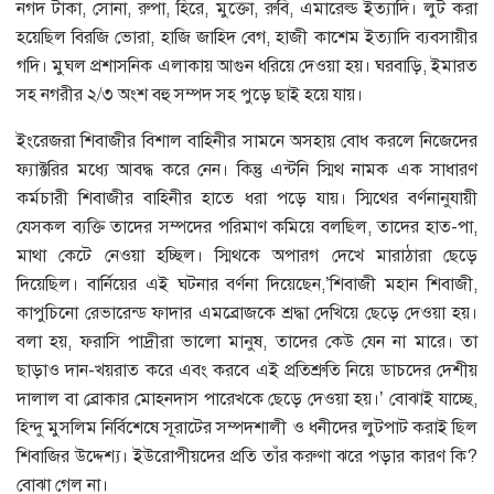
নগদ টাকা, সোনা, রুপা, হিরে, মুক্তো, রুবি, এমারেল্ড ইত্যাদি। লুট করা
হয়েছিল বিরজি ভোরা, হাজি জাহিদ বেগ, হাজী কাশেম ইত্যাদি ব্যবসায়ীর
গদি। মুঘল প্রশাসনিক এলাকায় আগুন ধরিয়ে দেওয়া হয়। ঘরবাড়ি, ইমারত
সহ নগরীর ২/৩ অংশ বহু সম্পদ সহ পুড়ে ছাই হয়ে যায়।
ইংরেজরা শিবাজীর বিশাল বাহিনীর সামনে অসহায় বোধ করলে নিজেদের
ফ্যাক্টরির মধ্যে আবদ্ধ করে নেন। কিন্তু এন্টনি স্মিথ নামক এক সাধারণ
কর্মচারী শিবাজীর বাহিনীর হাতে ধরা পড়ে যায়। স্মিথের বর্ণনানুযায়ী
যেসকল ব্যক্তি তাদের সম্পদের পরিমাণ কমিয়ে বলছিল, তাদের হাত-পা,
মাথা কেটে নেওয়া হচ্ছিল। স্মিথকে অপারগ দেখে মারাঠারা ছেড়ে
দিয়েছিল। বার্নিয়ের এই ঘটনার বর্ণনা দিয়েছেন,’শিবাজী মহান শিবাজী,
কাপুচিনো রেভারেন্ড ফাদার এমব্রোজকে শ্রদ্ধা দেখিয়ে ছেড়ে দেওয়া হয়।
বলা হয়, ফরাসি পাদ্রীরা ভালো মানুষ, তাদের কেউ যেন না মারে। তা
ছাড়াও দান-খয়রাত করে এবং করবে এই প্রতিশ্রুতি নিয়ে ডাচদের দেশীয়
দালাল বা ব্রোকার মোহনদাস পারেখকে ছেড়ে দেওয়া হয়।’ বোঝাই যাচ্ছে,
হিন্দু মুসলিম নির্বিশেষে সূরাটের সম্পদশালী ও ধনীদের লুটপাট করাই ছিল
শিবাজির উদ্দেশ্য। ইউরোপীয়দের প্রতি তাঁর করুণা ঝরে পড়ার কারণ কি?
বোঝা গেল না।