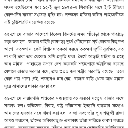
সফল হয়েছিলেন এবং ১২-ই জুন ১৬৭৪-এ শিবাজীর সঙ্গে ইস্ট ইন্ডিয়া
কোম্পানির ব্যবসা সংক্রান্ত চুক্তি হয়। লন্ডনের ইন্ডিয়া অফিস লাইব্রেরীতে
এই চুক্তিপত্রটি সংরক্ষিত রয়েছে।
২২-শে মে রাজার আদেশে বিকেল তিনটের সময় পাঁচাড়া থেকে পাহাড়ে
চড়া শুরু হল। আমরা রাহিরি (রায়গড়) দুর্গে পৌছালাম সূর্য ডোবার কিছুক্ষণ
আগে। যতক্ষণ না কেউ বিশ্বাসঘাতকতা করছে ততক্ষণ দূর্গটি সুরক্ষিত, যত
না রক্ষী দ্বারা তার থেকেও বেশি প্রকৃতি দ্বারা। দৈর্ঘে আড়াই মাইল ও প্রস্থে
আধ মাইল। পাহাড়ের উপরে বেশ কয়েকটি শক্তপোক্ত অট্টালিকা রয়েছে
যেখানে রাজার দরবার বসে, প্রায় ৩০০ জন মন্ত্রীর ঘরবাড়ি রয়েছে। তবে
কোন গাছ পালা নেই, শস্যেরও চাষ নেই। রাজার বাড়ি থেকে আধ মাইল
দূরে আমাদের থাকার ব্যবস্থা হল।
২৬-শে মে নারায়ণজি পণ্ডিতের মধ্যস্থতায় বহু ব্যস্ততা সত্বেও রাজার সঙ্গে
সাক্ষাৎ হল। অভিষেক, বিবাহ, রাষ্ট্র পরিচালনা ইত্যাদি ব্যস্ততার মধ্যেও
আমাদের হৃদতার সঙ্গে গ্রহণ করা হল। রাজা এবং তাঁর পুত্র শম্ভুজী রাজা
আশ্বস্ত করলেন, তাঁদের অধিকারভুক্ত এলাকায় তাঁরা শান্তিতে ব্যবসা করতে
পারেন। অক্সেনডেন বললেন, তাঁরাও তাই চান আর কোম্পানির কাউন্সিলের