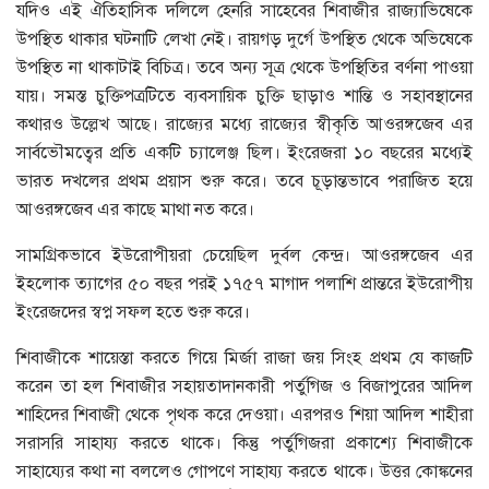
যদিও এই ঐতিহাসিক দলিলে হেনরি সাহেবের শিবাজীর রাজ্যাভিষেকে
উপস্থিত থাকার ঘটনাটি লেখা নেই। রায়গড় দুর্গে উপস্থিত থেকে অভিষেকে
উপস্থিত না থাকাটাই বিচিত্র। তবে অন্য সূত্র থেকে উপস্থিতির বর্ণনা পাওয়া
যায়। সমস্ত চুক্তিপত্রটিতে ব্যবসায়িক চুক্তি ছাড়াও শান্তি ও সহাবস্থানের
কথারও উল্লেখ আছে। রাজ্যের মধ্যে রাজ্যের স্বীকৃতি আওরঙ্গজেব এর
সার্বভৌমত্বের প্রতি একটি চ্যালেঞ্জ ছিল। ইংরেজরা ১০ বছরের মধ্যেই
ভারত দখলের প্রথম প্রয়াস শুরু করে। তবে চূড়ান্তভাবে পরাজিত হয়ে
আওরঙ্গজেব এর কাছে মাথা নত করে।
সামগ্রিকভাবে ইউরোপীয়রা চেয়েছিল দুর্বল কেন্দ্র। আওরঙ্গজেব এর
ইহলোক ত্যাগের ৫০ বছর পরই ১৭৫৭ মাগাদ পলাশি প্রান্তরে ইউরোপীয়
ইংরেজদের স্বপ্ন সফল হতে শুরু করে।
শিবাজীকে শায়েস্তা করতে গিয়ে মির্জা রাজা জয় সিংহ প্রথম যে কাজটি
করেন তা হল শিবাজীর সহায়তাদানকারী পর্তুগিজ ও বিজাপুরের আদিল
শাহিদের শিবাজী থেকে পৃথক করে দেওয়া। এরপরও শিয়া আদিল শাহীরা
সরাসরি সাহায্য করতে থাকে। কিন্তু পর্তুগিজরা প্রকাশ্যে শিবাজীকে
সাহায্যের কথা না বললেও গোপণে সাহায্য করতে থাকে। উত্তর কোঙ্কনের