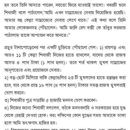
হন তবে তিনি আসতে পারেন, নয়তো ফিরে যাওয়াই ভালো। খবরটি শুনে
শিবাজী বলে পাঠালেন,’আমি এখন সাম্রাজ্যের সেবায় নিয়োজিত হয়েছি।
আমার বহু কেল্লা সাম্রাজ্যের সেবায় লেগে যাবে।’ এই কথা বলে তিনি
আমার লোকজনসহ পৌঁছালেন। আমি জানি বেগ বক্সী কে তাঁবুর দরজায়
পাঠালাম তাকে আপ্যায়ন করে আনতে।”
প্রচুর টানাপোড়েনের পর একটি চুক্তিতে পৌছানো গেল। ১) রায়গড় এবং
আরও ১১ টি কেল্লা শিবাজী নিজের হাতে রাখলেন, যাদের থেকে রাজস্ব
আসত ৪ লাখ টাকা (১ লাখ হনস)। তবে শর্ত থাকল মুঘল সাম্রাজের
আনুগত্যের এবং প্রয়োজনে সেবার।
২) বড়-ছোট মিলিয়ে বাকি কেল্লাগুলির ২৩ টি মুঘলদের হাতে হস্তান্তর করা
হবে, যার থেকে প্রাপ্ত ১৬ লাখ (৪ লাখ হনস) টাকার সমস্ত রাজস্ব মুঘলরাই
ভোগ করবে।
৩) শিবাজীর পুত্র সম্ভাজি ৫ হাজারি মনসব ভোগ করবেন।
৪) নিজের জন্যে শিবাজী বললেন, তাঁকে মনসবদারি ও সরকারের হয়ে যুদ্ধ
থেকে রেহাই দেওয়া হোক। বরং দক্ষিণের কোন যুদ্ধের সময় আমাকে ডাকা
হলে আমি তৎক্ষণাৎ হাজির হব।