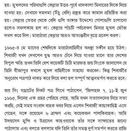
হয়। মুঘলদের পরিখাগুলি কেল্লার উত্তর-পূর্বে খাদকালা মিনারের দিকে নিয়ে
যাওয়া হয়। সেখানে দমদমা (উঁচু বেদি) প্রস্তুত করে কামান প্রতিষ্ঠিত করা
হয়। কেল্লার ভেতর থেকে বেদি গুলি ভাঙ্গার উদ্দেশ্যে গোলাগুলি চালানো
হলেও সফলকাম হল না। কেল্লার পাঁচটি পর্যবেক্ষণ মিনার মুঘল ফৌজ
দখল করে নিল। মারাঠারা কেল্লার আরও আভ্যন্তরীন বৃত্তে প্রবেশ করল।
১৬৬৫-র মে মাসের শেষদিকে মারাঠাবাহিনীর অবস্থা সঙ্গীন হয়ে উঠল।
শিবাজী যখন দেখলেন যুদ্ধ আরও টেনে নিয়ে যাওয়া মানে তার দেশের
বিপুল ক্ষতি তখন তিনি বেশ কয়েকটি চিঠি মারফত জয় সিংকে জানালেন যে
তিনি বীজাপুর দখলে মুঘল বাহিনীকে সাহায্য করবেন। কিন্তু শিবাজীর
অনুরোধ পত্রপাঠ নাকচ করে দিয়ে বলা হল সম্পূর্ণ আত্মসমর্পণ করতে হবে।
জয় সিং সম্রাটের নিকট পত্র লিখে পাঠালেন, “জিলহজ ৭, ১১-ই জুন
১৬৬৫, দিনের এক প্রহর পেরিয়ে গেছে, আমি যখন সভাসদদের নিয়ে সভা
করছি, সেই সময় সংবাদ বাহক খবর নিয়ে এলেন শিবাজী কাছাকাছিই এসে
গেছেন, সঙ্গে রয়েছেন ৬ ব্রাহ্মণ এবং কয়েকজন পালকিবাহক। আমি
উদয়সেন মুন্সি ও উগ্রসেন কাছওয়াকে তাঁর সঙ্গে সাক্ষাতের জন্যে
পাঠালাম এবং বলতে বললাম যদি তিনি তাঁর সমস্ত দুর্গ সমর্পণ করতে রাজি