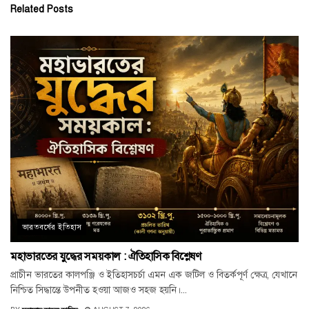
Related
Posts
ভারতবর্ষের ইতিহাস
মহাভারতের যুদ্ধের সময়কাল : ঐতিহাসিক বিশ্লেষণ
প্রাচীন ভারতের কালপঞ্জি ও ইতিহাসচর্চা এমন এক জটিল ও বিতর্কপূর্ণ ক্ষেত্র, যেখানে
নিশ্চিত সিদ্ধান্তে উপনীত হওয়া আজও সহজ হয়নি।...