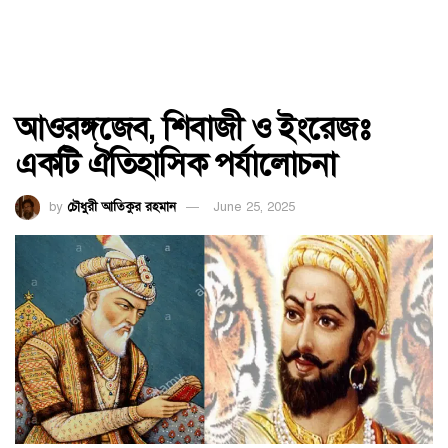
আওরঙ্গজেব, শিবাজী ও ইংরেজঃ
একটি ঐতিহাসিক পর্যালোচনা
by
চৌধুরী আতিকুর রহমান
June 25, 2025