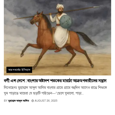
ভারতবর্ষের ইতিহাস
বর্গী এল দেশে : বাংলার অষ্টাদশ শতকের মারাঠা আক্রমণকারীদের সন্ত্রাস
লিখেছেনঃ মুহাম্মাদ আব্দুল আলিম বাংলার গ্রামে গ্রামে বহুদিন আগেও রাতে শিশুকে
ঘুম পাড়াতে মায়েরা যে ছড়াটি গাইতেন—“ছেলে ঘুমালো, পাড়া...
BY
মুহাম্মাদ আব্দুল আলিম
AUGUST 26, 2025