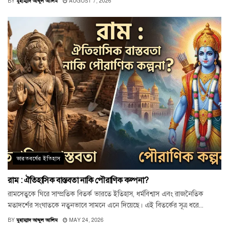
BY
মুহাম্মাদ আব্দুল আলিম
AUGUST 7, 2026
ভারতবর্ষের ইতিহাস
রাম : ঐতিহাসিক বাস্তবতা নাকি পৌরাণিক কল্পনা?
রামসেতুকে ঘিরে সাম্প্রতিক বিতর্ক ভারতে ইতিহাস, ধর্মবিশ্বাস এবং রাজনৈতিক
মতাদর্শের সংঘাতকে নতুনভাবে সামনে এনে দিয়েছে। এই বিতর্কের সূত্র ধরে...
BY
মুহাম্মাদ আব্দুল আলিম
MAY 24, 2026