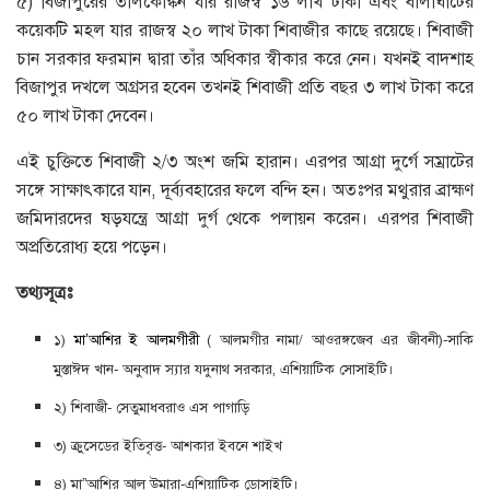
৫) বিজাপুরের তালকোঙ্কন যার রাজস্ব ১৬ লাখ টাকা এবং বালাঘাটের
কয়েকটি মহল যার রাজস্ব ২০ লাখ টাকা শিবাজীর কাছে রয়েছে। শিবাজী
চান সরকার ফরমান দ্বারা তাঁর অধিকার স্বীকার করে নেন। যখনই বাদশাহ
বিজাপুর দখলে অগ্রসর হবেন তখনই শিবাজী প্রতি বছর ৩ লাখ টাকা করে
৫০ লাখ টাকা দেবেন।
এই চুক্তিতে শিবাজী ২/৩ অংশ জমি হারান। এরপর আগ্রা দুর্গে সম্রাটের
সঙ্গে সাক্ষাৎকারে যান, দূর্ব্যবহারের ফলে বন্দি হন। অতঃপর মথুরার ব্রাহ্মণ
জমিদারদের ষড়যন্ত্রে আগ্রা দুর্গ থেকে পলায়ন করেন। এরপর শিবাজী
অপ্রতিরোধ্য হয়ে পড়েন।
তথ্যসূত্রঃ
১)
মা’আশির ই আলমগীরী
( আলমগীর নামা/ আওরঙ্গজেব এর জীবনী)-সাকি
মুস্তাঈদ খান- অনুবাদ স্যার যদুনাথ সরকার, এশিয়াটিক সোসাইটি।
২) শিবাজী- সেতুমাধবরাও এস পাগাড়ি
৩) ক্রুসেডের ইতিবৃত্ত- আশকার ইবনে শাইখ
৪) মা”আশির আল উমারা-এশিয়াটিক ডোসাইটি।