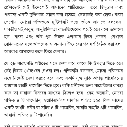
প্রেসিডেন্ট সেই উদ্দেশ্যেই আমাদের পাঠিয়েছেন। তবে হিন্দুস্তান এবং
পারস্যে একটি চুক্তিপত্রে সাইন করা হয়েছে, সেভাবেই করা হোক। রাজা
পেশোয়া মোরো পন্ডিতকে চুক্তিপত্রটি পড়ে তাঁকে জানাতে বললেন।
যাবতীয় সই-সবুদ, আনুষ্ঠানিকতা রাজ্যভিষেকের পরেই হবে বলে জানানো
হল। রাজা এবং তাঁর পুত্র নিজস্ব এলাকায় ফিরে গেলেন। সেখানে
বেনিয়ানদের সঙ্গে অভিষেক ও অন্যান্য উৎসবের পরামর্শ বৈঠক করা হল।
আমরাও আমাদের কক্ষে ফিরে গেলাম।
মে ২৮ নারায়নজি পণ্ডিতের সঙ্গে দেখা করে কাকে কি উপহার দিতে হবে
সেই বিষয়ে খোঁজখবর নেওয়া হল। পন্ডিতজি বললেন, মোরো পন্ডিতের
সঙ্গে নিজেই দেখা করতে হবে এবং একটি সূক্ষ্ম সুতি কাপড় পামেরিনের
জায়গায় চারটি পামেরিন দিতে হবে। বাকি মন্ত্রীদের জন্য পামেরিনের ব্যবস্থা
করে তা নারায়ন সিনয়ের মাধ্যমে দিলেও হবে। সেই অনুযায়ী, মোরো
পন্ডিত ৪ টি পামেরিন, ওয়াকিয়ানবিশ দাদাজি পন্ডিত ১২৫ টাকা দামের
একটি আংটি, দবির বা সচিব ৪ টি পামেরিন, সামজি নাইজি ৪টি পামেরিন,
আবাজী পন্ডিত ৪ টি পামেরিন।
বর্ষা নামার আগেই এসবের ব্যবস্থা করা হল। বর্ষা নেমে গেলে রায়গড়