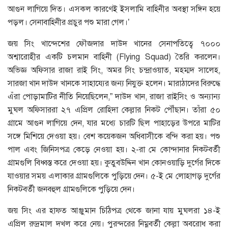
আগুন লাগিয়ে দিত। এসকল কারণেই ইসলামি বাহিনীর অবস্থা সঙ্গিন হয়ে
পড়ল। সেনাবাহিনীর প্রচুর পশু মারা গেল।’
জয় সিং খান্দেশের ফৌজদার দাউদ খানের সেনাপতিত্বে ৭০০০
অশ্বারোহীর একটি চলমান বাহিনী (Flying Squad) তৈরি করলেন।
অভিজ্ঞ অফিসার রাজা রাই সিং, অমর সিং চন্দ্রাওয়াত, মহম্মদ সালেহ,
সারজা খান দাউদ খানকে সাহায্যের জন্য নিযুক্ত হলেন। মারাঠাদের বিরুদ্ধে
এঁরা পোড়ামাটির নীতি নিয়েছিলেন,” দাউদ খান, রাজা রাইসিং ও অন্যান্য
মুঘল অফিসাররা ২৭ এপ্রিল রোহিদা কেল্লার নিকট পৌঁছান। তাঁরা ৫০
গ্রামে আগুন লাগিয়ে দেন, যার মধ্যে চারটি ছিল পাহাড়ের উপরে মাটির
সঙ্গে মিশিয়ে দেওয়া হয়। বেশ কয়েকজন অধিবাসীকে বন্দি করা হয়। পশু
পাল এবং জিনিসপত্র কেড়ে নেওয়া হয়। ২-রা মে কোন্দানার নিকটবর্তী
গ্রামগুলি বিধ্বস্ত করে দেওয়া হয়। কুতুবউদ্দিন খান কোনওয়াড়ি দুর্গের দিকে
যাওয়ার সময় এলাকার গ্রামগুলিকে পুড়িয়ে দেন। ৫-ই মে লোহাগড় দুর্গের
নিকটবর্তী জনবহুল গ্রামগুলিকে পুড়িয়ে দেন।
জয় সিং এর হাফ্ত আঞ্জুমান চিঠিপত্র থেকে জানা যায় মুঘলরা ১৪-ই
এপ্রিল রুদ্রমাল দখল করে নেয়। পুরন্দরের নিম্নবর্তী কেল্লা অবরোধ করা