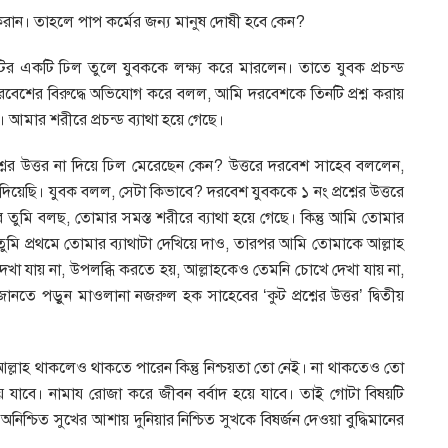
করান। তাহলে পাপ কর্মের জন্য মানুষ দোষী হবে কেন?
টির একটি ঢিল তুলে যুবককে লক্ষ্য করে মারলেন। তাতে যুবক প্রচন্ড
েশের বিরুদ্ধে অভিযোগ করে বলল, আমি দরবেশকে তিনটি প্রশ্ন করায়
 আমার শরীরে প্রচন্ড ব্যাথা হয়ে গেছে।
ের উত্তর না দিয়ে ঢিল মেরেছেন কেন? উত্তরে দরবেশ সাহেব বললেন,
িয়েছি। যুবক বলল, সেটা কিভাবে? দরবেশ যুবককে ১ নং প্রশ্নের উত্তরে
তুমি বলছ, তোমার সমস্ত শরীরে ব্যাথা হয়ে গেছে। কিন্তু আমি তোমার
তুমি প্রথমে তোমার ব্যাথাটা দেখিয়ে দাও, তারপর আমি তোমাকে আল্লাহ
েখা যায় না, উপলব্ধি করতে হয়, আল্লাহকেও তেমনি চোখে দেখা যায় না,
 জানতে পড়ুন মাওলানা নজরুল হক সাহেবের ‘কুট প্রশ্নের উত্তর’ দ্বিতীয়
আল্লাহ থাকলেও থাকতে পারেন কিন্তু নিশ্চয়তা তো নেই। না থাকতেও তো
ে যাবে। নামায রোজা করে জীবন বর্বাদ হয়ে যাবে। তাই গোটা বিষয়টি
িশ্চিত সুখের আশায় দুনিয়ার নিশ্চিত সুখকে বিষর্জন দেওয়া বুদ্ধিমানের