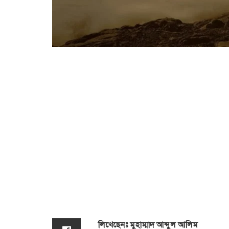
লিখেছেনঃ মুহাম্মাদ আব্দুল আলিম