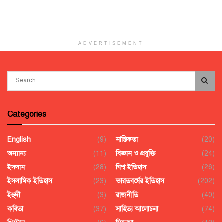
ADVERTISEMENT
Categories
English
(9)
নাস্তিকতা
(20)
অন্যান্য
(11)
বিজ্ঞান ও প্রযুক্তি
(24)
ইসলাম
(28)
বিশ্ব ইতিহাস
(26)
ইসলামিক ইতিহাস
(23)
ভারতবর্ষের ইতিহাস
(202)
ইহুদী
(3)
রাজনীতি
(40)
কবিতা
(37)
সাহিত্য আলোচনা
(74)