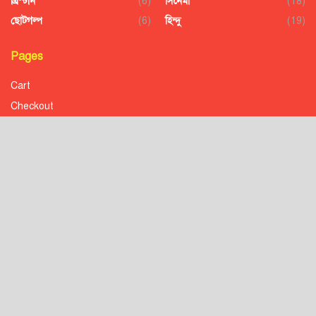
খ্রিস্টান
(6)
সিনেমা
(18)
ছোটগল্প
(6)
হিন্দু
(19)
Pages
Cart
Checkout
Confirmation
Order History
Receipt
Transaction Failed
Checkout
Contact
Donation to Nobojagaran
Homepage
Order Confirmation
Order Failed