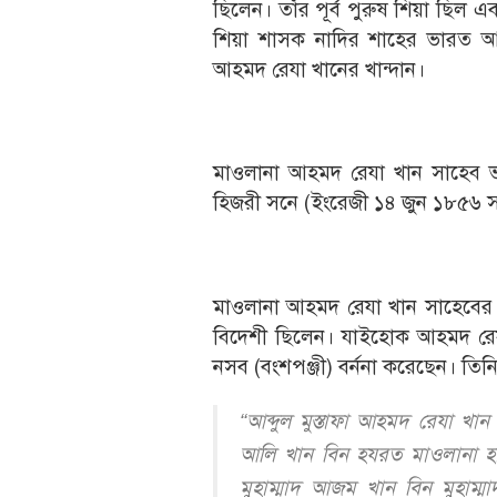
ছিলেন। তাঁর পূর্ব পুরুষ শিয়া ছিল এ
শিয়া শাসক নাদির শাহের ভারত আ
আহমদ রেযা খানের খান্দান।
মাওলানা আহমদ রেযা খান সাহেব ভ
হিজরী সনে (ইংরেজী ১৪ জুন ১৮৫৬ সন
মাওলানা আহমদ রেযা খান সাহেবের পুর
বিদেশী ছিলেন। যাইহোক আহমদ রেযা
নসব (বংশপঞ্জী) বর্ননা করেছেন। তিন
“আব্দুল মুস্তাফা আহমদ রেযা খ
আলি খান বিন হযরত মাওলানা হা
মুহাম্মাদ আজম খান বিন মুহাম্ম