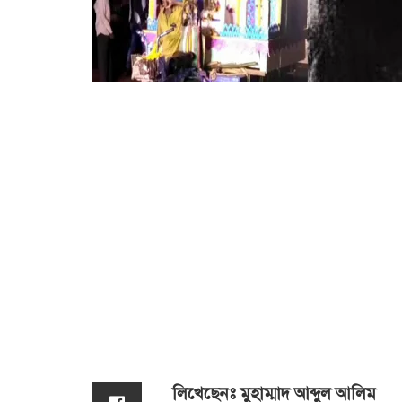
লিখেছেনঃ মুহাম্মাদ আব্দুল আলিম