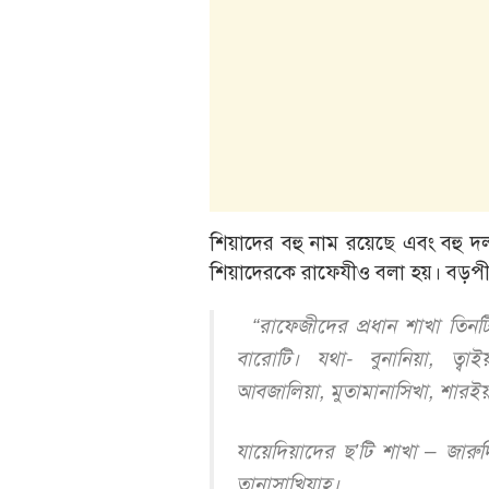
শিয়াদের বহু নাম রয়েছে এবং বহু দ
শিয়াদেরকে রাফেযীও বলা হয়। বড়পীর 
“রাফেজীদের প্রধান শাখা তিনটি
বারোটি। যথা- বুনানিয়া, ত্বাইয়
আবজালিয়া, মুতামানাসিখা, শারইয়া
যায়েদিয়াদের ছ’টি শাখা – জারুদ
তানাসাখিয়াহ।