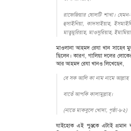
রাফেজিয়ার ষোলটি শাখা। যেমন-ফা
হুসাইনিয়া, কাদসাইয়াহ, ইসমাইল
মাত্বমুরিয়াহ, মাওসুরিয়াহ, ইমামিয়
মাওলানা আহমদ রেযা খান সাহেব মুল
ছিলেন। কারণ, গালিয়া দলের লোকেরা
আর আহমদ রেযা খানও লিখেছেন,
বে সক আলি কা নাম নামে আল্লাহ
বাতেঁ আপকি কালামুল্লাহ।
(নাতে মাকবুলে খোদা, পৃষ্ঠা-৮২)
যাইহোক এই পুস্তকে এটাই প্রমা