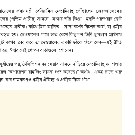
েলের প্রধানমন্ত্রী
বেনিয়ামিন নেতানিয়াহু
পৌঁছালেন জেরুজালেমের
 ওয়ালের (পশ্চিম প্রাচীর) সামনে। মাথায় তাঁর কিপ্পা—ইহুদি পরম্পরার ছোট
গত্যের প্রতীক। কাঁধে ছিল তালিত—সাদা বর্ণের বিশেষ স্কার্ফ, যা ধর্মীয়
্যবহৃত হয়। দেওয়ালের গায়ে হাত রেখে কিছুক্ষণ তিনি চুপচাপ প্রার্থনায়
ছোট কাগজ বের করে তা দেওয়ালের একটি ফাঁকে ঠেলে দেন—এই রীতি
 করা হয়, ঈশ্বর সেই গোপন বার্তাগুলো শোনেন।
সূর্যাস্তের পর, টেলিভিশন ক্যামেরার সামনে দাঁড়িয়ে নেতানিয়াহু ঘন গলায়
েল ‘অপারেশন রাইজিং লায়ন’ শুরু করেছে।” অর্থাৎ, একই রাতে শুরু
যার নামকরণও ধর্মীয় ঐতিহ্য ও প্রতীক দিয়ে গাঁথা।