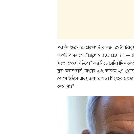
পরদিন শুক্রবার, প্রধানমন্ত্রীর দপ্তর সেই চ
একটি বাক্যাংশ: “הן עם כלביא יקום” — হেন আম কে-লাবি ইয়াকুম। বাংলায় যার অর্থ দাঁড়ায়: “এই জাতি সিংহের
মতো জেগে উঠবে।” এর নিচে বেনিয়ামিন নেতানিয়
বুক অব নাম্বার্স, অধ্যায় ২৩, আয়াত ২৪ থে
জেগে উঠবে এবং এক তাগড়া সিংহের মতো নিজে
নেবে না।”