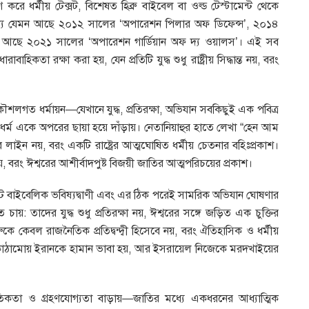
রে ধর্মীয় টেক্সট, বিশেষত হিব্রু বাইবেল বা ওল্ড টেস্টামেন্ট থেকে
ধ্যে যেমন আছে ২০১২ সালের ‘অপারেশন পিলার অফ ডিফেন্স’, ২০১৪
ি আছে ২০২১ সালের ‘অপারেশন গার্ডিয়ান অফ দ্য ওয়ালস’। এই সব
বাহিকতা রক্ষা করা হয়, যেন প্রতিটি যুদ্ধ শুধু রাষ্ট্রীয় সিদ্ধান্ত নয়, বরং
ৌশলগত ধর্মায়ন—যেখানে যুদ্ধ, প্রতিরক্ষা, অভিযান সবকিছুই এক পবিত্র
 ও ধর্ম একে অপরের ছায়া হয়ে দাঁড়ায়। নেতানিয়াহুর হাতে লেখা “হেন আম
 লাইন নয়, বরং একটি রাষ্ট্রের আত্মঘোষিত ধর্মীয় চেতনার বহিঃপ্রকাশ।
, বরং ঈশ্বরের আশীর্বাদপুষ্ট বিজয়ী জাতির আত্মপরিচয়ের প্রকাশ।
ুটে বাইবেলিক ভবিষ্যদ্বাণী এবং এর ঠিক পরেই সামরিক অভিযান ঘোষণার
ায়: তাদের যুদ্ধ শুধু প্রতিরক্ষা নয়, ঈশ্বরের সঙ্গে জড়িত এক চুক্তির
কে কেবল রাজনৈতিক প্রতিদ্বন্দ্বী হিসেবে নয়, বরং ঐতিহাসিক ও ধর্মীয়
এই কাঠামোয় ইরানকে হামান ভাবা হয়, আর ইসরায়েল নিজেকে মরদখাইয়ের
নৈতিকতা ও গ্রহণযোগ্যতা বাড়ায়—জাতির মধ্যে একধরনের আধ্যাত্মিক