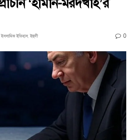
প্রাচীন ‘হামান-মরদখাই’র
0
,
ইসলামিক ইতিহাস
,
ইহুদী