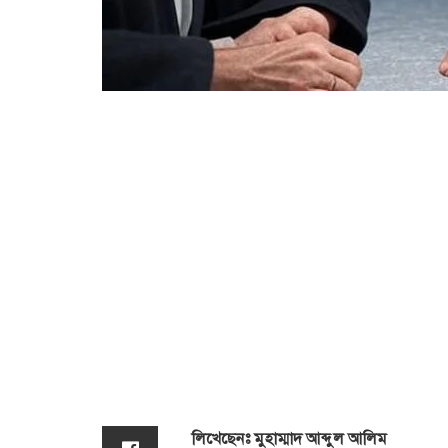
লিখেছেনঃ মুহাম্মাদ আব্দুল আলিম