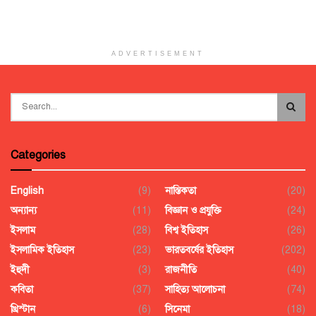
ADVERTISEMENT
Categories
English
(9)
নাস্তিকতা
(20)
অন্যান্য
(11)
বিজ্ঞান ও প্রযুক্তি
(24)
ইসলাম
(28)
বিশ্ব ইতিহাস
(26)
ইসলামিক ইতিহাস
(23)
ভারতবর্ষের ইতিহাস
(202)
ইহুদী
(3)
রাজনীতি
(40)
কবিতা
(37)
সাহিত্য আলোচনা
(74)
খ্রিস্টান
(6)
সিনেমা
(18)