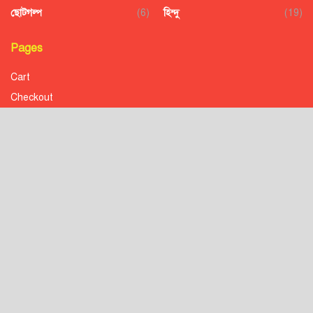
ছোটগল্প
(6)
হিন্দু
(19)
Pages
Cart
Checkout
Confirmation
Order History
Receipt
Transaction Failed
Checkout
Contact
Donation to Nobojagaran
Homepage
Order Confirmation
Order Failed