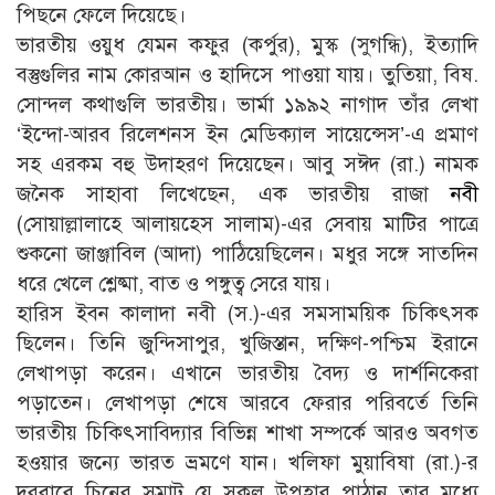
পিছনে ফেলে দিয়েছে।
ভারতীয় ওয়ুধ যেমন কফুর (কর্পুর), মুস্ক (সুগন্ধি), ইত্যাদি
বস্তুগুলির নাম কোরআন ও হাদিসে পাওয়া যায়। তুতিয়া, বিষ.
সোন্দল কথাগুলি ভারতীয়। ভার্মা ১৯৯২ নাগাদ তাঁর লেখা
‘ইন্দো-আরব রিলেশনস ইন মেডিক্যাল সায়েন্সেস’-এ প্রমাণ
সহ এরকম বহু উদাহরণ দিয়েছেন। আবু সঈদ (রা.) নামক
জনৈক সাহাবা লিখেছেন, এক ভারতীয় রাজা
নবী
(সোয়াল্লালাহে আলায়হেস সালাম)-এর সেবায় মাটির পাত্রে
শুকনো জাঞ্জাবিল (আদা) পাঠিয়েছিলেন। মধুর সঙ্গে সাতদিন
ধরে খেলে শ্লেষ্মা, বাত ও পঙ্গুত্ব সেরে যায়।
হারিস ইবন কালাদা নবী (স.)-এর সমসাময়িক চিকিৎসক
ছিলেন। তিনি জুন্দিসাপুর, খুজিস্তান, দক্ষিণ-পশ্চিম ইরানে
লেখাপড়া করেন। এখানে ভারতীয় বৈদ্য ও দার্শনিকেরা
পড়াতেন। লেখাপড়া শেষে আরবে ফেরার পরিবর্তে তিনি
ভারতীয় চিকিৎসাবিদ্যার বিভিন্ন শাখা সম্পর্কে আরও অবগত
হওয়ার জন্যে ভারত ভ্রমণে যান। খলিফা মুয়াবিষা (রা.)-র
দরবারে চিনের সম্রাট যে সকল উপহার পাঠান তার মধ্যে