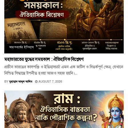
ভারতবর্ষের ইতিহাস
মহাভারতের যুদ্ধের সময়কাল : ঐতিহাসিক বিশ্লেষণ
প্রাচীন ভারতের কালপঞ্জি ও ইতিহাসচর্চা এমন এক জটিল ও বিতর্কপূর্ণ ক্ষেত্র, যেখানে
নিশ্চিত সিদ্ধান্তে উপনীত হওয়া আজও সহজ হয়নি।...
BY
মুহাম্মাদ আব্দুল আলিম
AUGUST 7, 2026