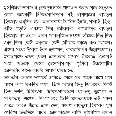
মুসলিমরা ভারতের বুকে দৃঢ়ভাবে পদক্ষেপ করার পূর্বে সংস্কৃতে
লেখা কয়েকটি চিকিৎসাবিদ্যার বই বাগদাদের বায়তুল
হিকমায় অনুদিত হয়। আরবিভাষী খ্রিস্টান-ইহুদি, সাবাই, হিন্দু-
বৌদ্ধ প্রভৃতি একদল ভিন্ন ধর্মাবলম্বী, বাগদাদের বায়তুল
হিকমায় বা অন্যত্র আরব পরিচালিত সংস্থায় তাঁদের নিজ নিজ
জ্ঞান নিয়ে কেউ অনুবাদ, কেউ মৌলিক কাজে ব্যস্ত ছিলেন।
এঁদের মধ্যে ঈসাক ইবন হুনায়েন, বারমাকিগণ উল্লেখযোগ্য।
প্রকৃতপক্ষে এখন যেমন জ্ঞানচর্চার মাধ্যম ইংরেজি, তেমনই
সপ্তম শতকে থেকে রেনেসাঁস-পূর্ব পৃথিবী উচ্চকোটির
জ্ঞানচর্চার জন্যে আরবি ভাষার দ্বারস্থ হত।
ভারতীয় অবদান সম্পর্কে জানতে গেলে সব থেকে আগে মনে
আসে আল বিরুনির কথা। তিনি বিভিন্ন হিন্দু শিক্ষকের নিকট
হিন্দু দর্শন, চিকিৎসা, চিকিৎসাবিজ্ঞান, ধর্মতত্ত্ব, ভুগোল ও
সংখ্যাতত্ত্ব শেখেন। নিঃসন্দেহে তিনি ভারতবর্ষকে এই সকল
ক্ষেত্রে আরও উন্নত জ্ঞান দেন, কারণ বায়তুল হিকমার যুগ
পেরিয়ে ততদিনে আরব জ্ঞান-বিজ্ঞান বাকি পৃথিবীকে আরও