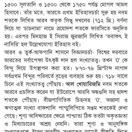
১৫০০ সুলতানি ও ১৫০০ থেকে ১৭৫০ পর্যন্ত মোগল আমল
হিসাবে। তাঁর মতে, ভারতে প্রথম ইতিহাসচর্চা সুরু হয় নবম
শতকে লিখিত আরব কতৃক সিন্ধু দখলের (৭১২ খ্রি.) বর্ণনা
দিয়ে যা ‘চাচনামা’ নামে ত্রয়োদশ শতকে ফারসিতে অনূদিত
হয়। এরপর মিনহাজ ই সিরাজ জুরজানি লিখিত ‘তবাকৎ ই
নাসিরি’ হল উল্লেখযোগ্য ইতিহাস বই।
আরব ও তুর্ক-আফগানি শাসনে বিজ্ঞানচর্চা- বিশ্বের দরবারে
ভারতের সর্বাপেক্ষা উৎকৃষ্ট দান হল সংখ্যাতত্ত্ব। তখন ‘0’ কে
বিন্দু দিয়ে উপস্থাপন করা হত। ৮৭০-৭৬ খ্রিস্টাব্দ নাগাদ
সর্বপ্রথম বিন্দুর পরিবর্তে বৃত্তের ব্যবহার শুরু হয়। ৭১৮ সালে
চিনে এই সংখ্যাতত্ত্ব পৌঁছায়।
আল খোয়ারিজমি
নবম শতকে
আরবে প্রচলিত করেন যা ইউরোপে আরবি অঙ্কগুলি সহ দ্বাদশ
শতকে পৌঁছায়। বীজগাণিতিক চিহ্নসহ ‘0’, অজানা ও
ঋণাত্মক সংখ্যা বাকশালি পান্ডুলিপিতে সপ্তম শতকেই দেখা
গেছে। শূণ্য আবিষ্কারের ক্ষেত্রে পাশ্চাত্য ঠিক ততটা অকৃতজ্ঞতা
ও মিথ্যাচারের আশ্রয় নেয়নি। তারা শূণ্য ও আনুষঙ্গিক
সংখ্যাতত্ত্বকে ইন্দো-আরবীয় সংখ্যাতত্ত্ব নামেই স্বীকৃতি দিতে