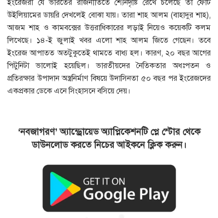
ইংরেজরা যে ভারতের রাজনীতিতে শ্যেনদৃষ্টি রেখে চলেছে তা ফোর্ট
উইলিয়ামের ডায়রি দেখলেই বোঝা যায়। তারা শাহ আলম (বাহাদুর শাহ),
আজম শাহ ও কামবক্সের উত্তরাধিকারের লড়াই নিয়েও কয়েকটি কলম
লিখেছে। ১৪-ই জুলাই খবর এলো শাহ আলম জিতে গেছেন। তবে
ইংরেজ আপাতত অতটুকুতেই থামতে বাধ্য হল। কারণ, ২০ বছর আগের
পিটুনিটা ভালোই হয়েছিল। ভারতীয়দের নৈতিকতার অধঃপতন ও
প্রতিরক্ষার উপাদান অস্ত্রনির্মাণ বিষয়ে উদাসিনতা ৫০ বছর পর ইংরেজদের
একপ্রকার ডেকে এনে সিংহাসনে বসিয়ে দেয়।
‘নবজাগরণ’ অ্যান্ড্রোয়েড অ্যাপ্লিকেশনটি প্লে স্টোর থেকে
ডাউনলোড করতে নিচের আইকনে ক্লিক করুন।