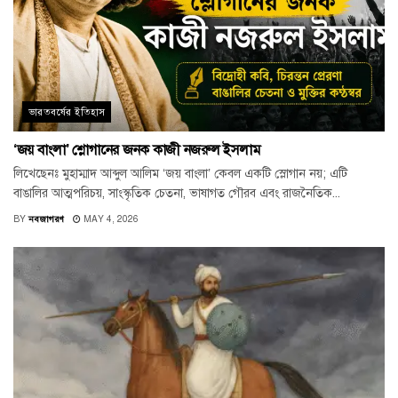
ভারতবর্ষের ইতিহাস
‘জয় বাংলা’ শ্লোগানের জনক কাজী নজরুল ইসলাম
লিখেছেনঃ মুহাম্মাদ আব্দুল আলিম ‘জয় বাংলা’ কেবল একটি স্লোগান নয়; এটি
বাঙালির আত্মপরিচয়, সাংস্কৃতিক চেতনা, ভাষাগত গৌরব এবং রাজনৈতিক...
BY
নবজাগরণ
MAY 4, 2026