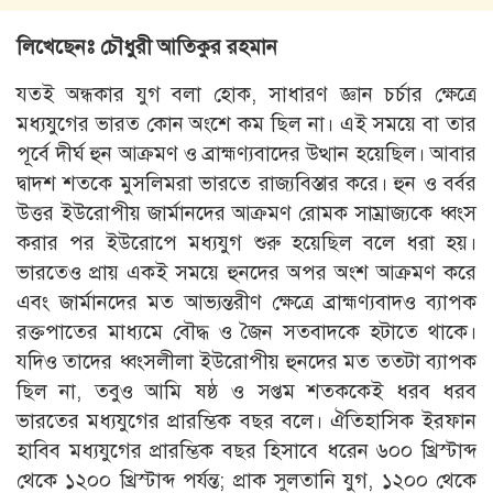
লিখেছেনঃ চৌধুরী আতিকুর রহমান
যতই অন্ধকার যুগ বলা হোক, সাধারণ জ্ঞান চর্চার ক্ষেত্রে
মধ্যযুগের ভারত কোন অংশে কম ছিল না। এই সময়ে বা তার
পূর্বে দীর্ঘ হুন আক্রমণ ও ব্রাহ্মণ্যবাদের উত্থান হয়েছিল। আবার
দ্বাদশ শতকে মুসলিমরা ভারতে রাজ্যবিস্তার করে। হুন ও বর্বর
উত্তর ইউরোপীয় জার্মানদের আক্রমণ রোমক সাম্রাজ্যকে ধ্বংস
করার পর ইউরোপে মধ্যযুগ শুরু হয়েছিল বলে ধরা হয়।
ভারতেও প্রায় একই সময়ে হুনদের অপর অংশ আক্রমণ করে
এবং জার্মানদের মত আভ্যন্তরীণ ক্ষেত্রে ব্রাহ্মণ্যবাদও ব্যাপক
রক্তপাতের মাধ্যমে বৌদ্ধ ও জৈন সতবাদকে হটাতে থাকে।
যদিও তাদের ধ্বংসলীলা ইউরোপীয় হুনদের মত ততটা ব্যাপক
ছিল না, তবুও আমি ষষ্ঠ ও সপ্তম শতককেই ধরব ধরব
ভারতের মধ্যযুগের প্রারম্ভিক বছর বলে। ঐতিহাসিক ইরফান
হাবিব মধ্যযুগের প্রারম্ভিক বছর হিসাবে ধরেন ৬০০ খ্রিস্টাব্দ
থেকে ১২০০ খ্রিস্টাব্দ পর্যন্ত; প্রাক সুলতানি যুগ, ১২০০ থেকে