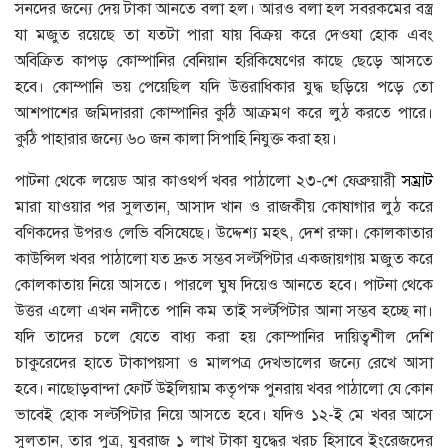
সনদের জন্যে দেয় টাকা আনতে বলা হল। আরও বলা হল সবরকমের বস্ত্র
যা মজুত রয়েছে তা যতটা পারা যায় বিক্রয় করে দেওযা হোক এবং
অবিক্রিত কাপড় কোম্পানির বেনিয়ান হরিকিষেণের কাছে ছেড়ে আসতে
হবে। কোম্পানি ভয় পেয়েছিল যদি উত্তরাধিকার যুদ্ধ ছড়িয়ে পড়ে তো
আশপাশের জমিদাররা কোম্পানির কুঠি আক্রমণ করে লুঠ করতে পারে।
কুঠি পাহারার জন্যে ৬০ জন কালা সিপাহি নিযুক্ত করা হয়।
পাটনা থেকে লয়েড আর কাওথর্প খবর পাঠালো ২৩-শে ফেব্রুয়ারী
সম্রাট
মারা যাওয়ার পর সুলতান, আসাদ খান ও রাজকীয় কোষাগার লুঠ করে
বণিকদের উপরও লেভি বসিষেছে। উদ্দেশ্য মহৎ, দেশ রক্ষা। কোলকাতার
কাউন্সিল খবর পাঠালো যত দ্রুত সম্ভব সল্টপিটার একজায়গায় মজুত করে
কোলকাতায় নিয়ে আসতে। পারলে ঘুষ দিয়েও আনতে হবে। পাটনা থেকে
উত্তর এলো এখন নদীতে পানি কম তাই সল্টপিটার আনা সম্ভব হচ্ছে না।
যদি তাদের চলে যেতে বাধ্য করা হয় কোম্পানির দায়িত্বশীল দেশি
চাকুরেদের হাতে টাকাপয়সা ও মালপত্র দেখভালের জন্যে রেখে আসা
হবে। নাছোড়বান্দা ফোর্ট উইলিয়াম কতৃপক্ষ পুনরায় খবর পাঠালো যে কোন
ভাবেই হোক সল্টপিটার নিয়ে আসতে হবে। যদিও ১২-ই মে খবর আসে
সুলতান, তার পুত্র, যুবরাজ ১ লাখ টাকা যুদ্ধের খরচ হিসাবে ইংরেজদের