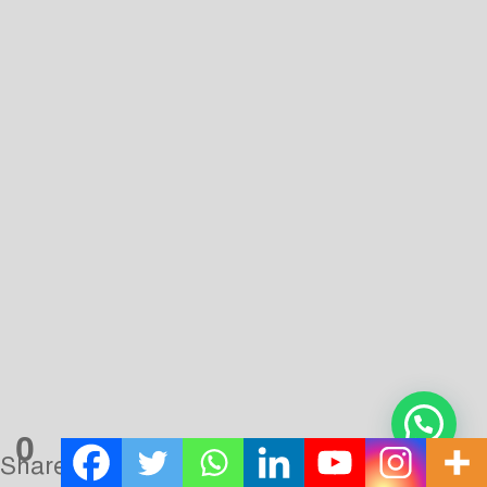
পন্ডিত সহ ব্রহ্মগুপ্তর ‘ব্রহ্মসিদ্ধান্ত’ ও ‘খন্ডখাদক’ নামক দুটি
জ্যোতির্বিজ্ঞানের বই পাঠিয়ে দেন। ইব্রাহিম আল ফাজারি
অনুবাদ করেন আরবিতে। এরপর ‘চরক সংহিতা’ ও ‘সুশ্রুত
সংহিতা’র আরবি অনুবাদ হয়। চরকের ফারসি অনুবাদ করেন
মানাকা, আরবি অনুবাদ করেন আবু হাবিন। সুশ্রুতের আরবি
অনুবাদ কিতাব সামুরাল হিন্দ ই সুশ্রুদা করেন আলি ইবন
জাইন। মানাকা বারতীয় বংশোদ্ভূত। আয়ুর্বেদ ও বিবিন্ন ভারতীয়
বিজ্ঞানের পন্ডিত ছিলেন। তিনি সংস্কৃত, ফারসি ও আরবি
ভাষায় পারদর্শী ছিলেন। বাগদাদের রাজকীয় হাসপাতালের
প্রধান নিযুক্ত হন।
Post Views:
3,234
Tags:
Nobojagaran
নবজাগরণ
সুলতানি
সুলতানি আমল
সুলতানি আমল ও তার পূর্বে ভারতীয় বিজ্ঞানচর্চার হাল হকিকত
0
Shares