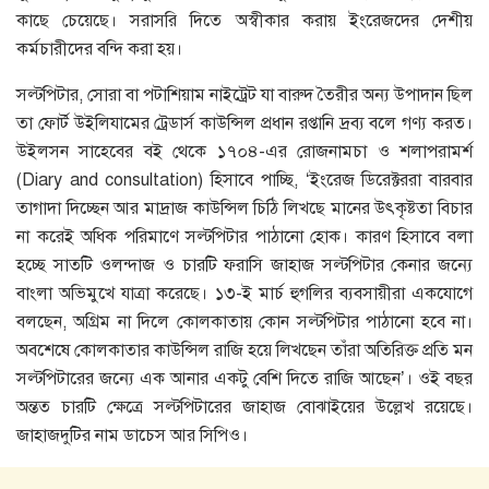
কাছে চেয়েছে। সরাসরি দিতে অস্বীকার করায় ইংরেজদের দেশীয়
কর্মচারীদের বন্দি করা হয়।
সল্টপিটার, সোরা বা পটাশিয়াম নাইট্রেট যা বারুদ তৈরীর অন্য উপাদান ছিল
তা ফোর্ট উইলিযামের ট্রেডার্স কাউন্সিল প্রধান রপ্তানি দ্রব্য বলে গণ্য করত।
উইলসন সাহেবের বই থেকে ১৭০৪-এর রোজনামচা ও শলাপরামর্শ
(Diary and consultation) হিসাবে পাচ্ছি, ‘ইংরেজ ডিরেক্টররা বারবার
তাগাদা দিচ্ছেন আর মাদ্রাজ কাউন্সিল চিঠি লিখছে মানের উৎকৃষ্টতা বিচার
না করেই অধিক পরিমাণে সল্টপিটার পাঠানো হোক। কারণ হিসাবে বলা
হচ্ছে সাতটি ওলন্দাজ ও চারটি ফরাসি জাহাজ সল্টপিটার কেনার জন্যে
বাংলা অভিমুখে যাত্রা করেছে। ১৩-ই মার্চ হুগলির ব্যবসায়ীরা একযোগে
বলছেন, অগ্রিম না দিলে কোলকাতায় কোন সল্টপিটার পাঠানো হবে না।
অবশেষে কোলকাতার কাউন্সিল রাজি হয়ে লিখছেন তাঁরা অতিরিক্ত প্রতি মন
সল্টপিটারের জন্যে এক আনার একটু বেশি দিতে রাজি আছেন’। ওই বছর
অন্তত চারটি ক্ষেত্রে সল্টপিটারের জাহাজ বোঝাইয়ের উল্লেখ রয়েছে।
জাহাজদুটির নাম ডাচেস আর সিপিও।