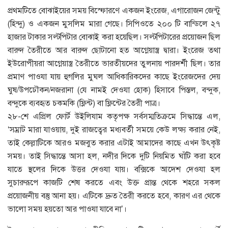
প্রথমটিতে বোঝাইয়ের সময় বিস্ফোরণে একজন ইংরেজ, এগারোজন জেন্টু
(হিন্দু) ও একজন মুসলিম মারা গেছে। সিপিওতে ২০০ টি বান্ডিলে ২৭
হাজার টাকার সল্টপিটার বোঝাই করা হয়েছিল। সল্টপিটারের প্রয়োজন ছিল
বারুদ তৈরীতে আর বারুদ ছোটানো হত আগ্নেয়াস্ত্র দ্বারা। ইংরেজ তথা
ইউরোপীয়রা আগ্নেয়াস্ত্র তৈরীতে ভারতীয়দের তুলনায় পারদর্শী ছিল। তার
প্রমাণ পাওযা যায় হুগলির মুঘল আধিকারিকদের কাছে ইংরেজদের দেয়
ঘুষ/উপঢৌকন/নজরানা (যে নামই দেওযা হোক) হিসাবে পিস্তল, বন্দুক,
বন্দুকে ব্যবহৃত চকমকি (ফ্লিন্ট) বা ফ্লিন্টের তৈরী পাত্র।
২৮-শে এপ্রিল ফোর্ট উইলিযাম কতৃপক্ষ সর্বসম্মতিক্রমে সিদ্ধান্তে এল,
‘সম্রাট মারা যাওয়ায়, দুই রাজত্বের মধ্যবর্তী সময়ে কেউ লক্ষ্য করার নেই,
তাই কেল্লাটিকে আরও মজবুত করার এটাই আমাদের কাছে এখন উৎকৃষ্ট
সময়। তাই সিদ্ধান্তে আসা হল, নদীর দিকে দুটি নিয়মিত ঘাঁটি করা হবে
যাতে স্থলের দিকে উত্তর দেওযা যায়। বক্সিকে আদেশ দেওযা হল
সুচারুরূপে কাজটি শেষ করতে এবং উক্ত প্রান্ত থেকে শহরে সকল
প্রয়োজনীয় বস্তু আনা হয়। এটিকে দ্রুত তৈরী করতে হবে, কারণ এর থেকে
ভালো সময় হয়তো আর পাওযা যাবে না’।