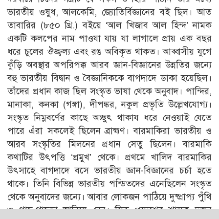
ভারতীয় ওষুধ, আলকেমি, জ্যোতির্বিজ্ঞানের বই ছিল। আত
তাবারির (৮৫০ খ্রি.) বইয়ে ‘আল খিজাব আল হিন্দ’ নামক
একটি কলপের নাম পাওযা যায় যা লাগালে প্রায় এক বছর
ধরে চুলের ঔজ্জ্বল্য এবং রঙ অবিকৃত থাকত। আব্বাসীয় যুগে
কুঁড়ি অবস্থার অপরিপক্ক আরব জ্ঞান-বিজ্ঞানের উন্নতির জন্যে
বহু ভারতীয় বিদ্বান ও বৈজ্ঞানিককে বাগদাদে ডাকা হয়েছিল।
তাঁদের প্রধান কাজ ছিল সংস্কৃত ভাষা থেকে অনুবাদ। পান্দির,
মানাকা, কনকা (গঙ্গা), দীপঙ্কর, নকুল প্রভৃতি উল্লেখযোগ্য।
সংস্কৃত নিম্নবর্ণের কাছে অচ্ছুৎ থাকায ধরে নেওয়াই যেতে
পারে এঁরা সকলেই ছিলেন ব্রাহ্মণ। বারমাকিরা ভারতীয় ও
আরব সংস্কৃতির মিলনের প্রধান সেতু ছিলেন। বারমাকি
কথাটির উৎপত্তি ‘প্রমুখ’ থেকে। প্রথমে খালিদ বারমাকির
উৎসাহে বাগদাদে বসে ভারতীয় জ্ঞান-বিজ্ঞানের চর্চা হতে
থাকে। তিনি বিভিন্ন ভারতীয় পন্ডিতদের এনেছিলেন সংস্কৃত
থেকে অনুবাদের জন্যে। আবার লোকজন পাঠিয়ে দুষ্প্রাপ্য পুঁথি
ও গাছ-গাছড়া আনিয়ে নেন। সিব্ধু প্রদেশের শাসক দুজন