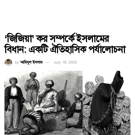
‘জিজিয়া’ কর সম্পর্কে ইসলামের
বিধান: একটি ঐতিহাসিক পর্যালােচনা
by
আমিনুল ইসলাম
July 18, 2025