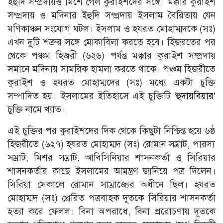
ইহুদি সম্প্রদায়ও মিশে গেল কুরাইশদের সঙ্গে। মক্কার কুরাইশ
সম্প্রদায় ও মদিনার ইহুদি সম্প্রদায় ইসলাম বৈরিতায় যেন
মণিকাঞ্চন সংযােগ ঘটল। ইসলাম ও হযরত মােহাম্মদকে (সঃ)
এখন দুটি শত্রুর সঙ্গে মােকাবিলা করতে হবে। হিজরতের পর
থেকে পঞ্চম হিজরী (৬২৬) পর্যন্ত মক্কার কুরাইশ সম্প্রদায়
সমানে মদিনায় সামরিক হামলা করতে থাকে। পঞ্চম হিজরীতে
কুরাইশ ও হযরত মােহাম্মদের (সঃ) মধ্যে একটা চুক্তি
সম্পাদিত হয়। ইসলামের ইতিহাসে এই চুক্তিটি
‘হুদায়বিয়ার’
চুক্তি নামে খ্যাত।
এই চুক্তির পর কুরাইশদের দিক থেকে কিছুটা নিশ্চিন্ত হয়ে ৬ষ্ঠ
হিজরীতে (৬২৭) হযরত মােহাম্মদ (সঃ) রােমান সম্রাট, পারস্য
সম্রাট, মিশর সম্রাট, আবিসিনিয়ার শাসনকর্তা ও সিরিয়ার
শাসনকর্তার কাছে ইসলামের আমন্ত্রণ জানিয়ে পত্র দিলেন।
সিরিয়া সেকালে রােমান সাম্রাজ্যের অধীনে ছিল। হযরত
মােহাম্মদ (সঃ) প্রেরিত পত্রবাহক দূতকে সিরিয়ার শাসনকর্তা
হত্যা করে ফেলল। বিনা অপরাধে, বিনা প্ররােচণায় দূতকে