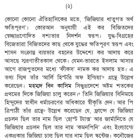
(২)
কোনাে কোনাে ঐতিহাসিকের মতে, ‘জিজিয়ার ধাতুগত অর্থ
ক্ষতিপূরণ’। কোরআন অনুযায়ী এই কর বিজিতদের
স্বেচ্ছাপ্রণােদিত বশ্যতার নিদর্শন স্বরূপ। যুদ্ধ-বিগ্রহের
বিজেতারা বিজিতদের কাছ থেকে যুদ্ধের ক্ষতিপূরণ স্বরূপ এবং
শাসন সংক্রান্ত ব্যয়ভার বহনের উদ্দেশ্যে কর আদায় করে
আসছে স্মরণাতীতকাল থেকে। যেমন-ভারতে ইসলাম আসার
আগে রাজপুতদের মধ্যে ‘ফীকস’ নামক কর আদায় হত। এ
তথ্য স্মিথ তাঁর ‘আর্লি হিস্টরি অফ ইন্ডিয়া’
গ্রন্থে উল্লেখ
৪
করেছেন।
মহম্মদ বিন কাসিম
সিন্ধুপ্রদেশে অষ্টম শতকের
প্রথমের দিকে জিজিয়া চালু করেন।
তিনি জিজিয়ার বিনিময়ে
৫
হিন্দুদের স্বাধীন ধর্মাচরণের অধিকারে স্বীকৃতি দেন। আর পি
ত্রিপাঠী তাঁর গ্রন্থে
উল্লেখ করেছেন যে, ফ্রান্সে যে জিজিয়া
৬
প্রচলন ছিল তার নাম ছিল ‘হােস্ট ট্যাক্স’ আর জার্মানিতে যে
জিজিয়ার প্রচলন ছিল তার নাম ‘কমনপিনি’ এবং ইংল্যান্ডে
একপ্রকার জিজিয়া চালু ছিল যার নাম ছিল স্কন্টেজ। কনৌজের