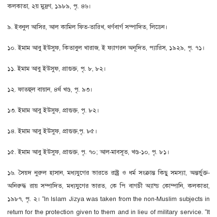
কলকাতা, ২য় মুদ্রণ, ১৯৮৯, পৃ. ৪৬।
৯. ইবনুল আসির, আল কামিল ফিত-তারিখ, থর্ণবার্গ সম্পাদিত, লিডেন।
১০. ইমাম আবু ইউসুফ, কিতাবুল খারাজ, ই ফ্যাগরন অনূদিত, প্যারিস, ১৯২৯, পৃ. ৭১।
১১. ইমাম আবু ইউসুফ, প্রাগুক্ত, পৃ. ৮, ৮২।
১২. ফাতহুল বায়ান, ৪র্থ খণ্ড, পৃ. ৯৩।
১৩. ইমাম আবু ইউসুফ, প্রাগুক্ত, পৃ. ৮২।
১৪. ইমাম আবু ইউসুফ, প্রাগুক্ত,পৃ. ৮৫।
১৫. ইমাম আবু ইউসুফ, প্রাগুক্ত, পৃ. ৭০; আল-মাবসূত, খণ্ড-১০, পৃ. ৮১।
১৬. সৈয়দ নুরুল হাসান, মধ্যযুগের ভারতে রাষ্ট্র ও ধর্ম সংক্রান্ত কিছু সমস্যা, অন্তর্ভুক্ত-
অনিরুদ্ধ রায় সম্পাদিত, মধ্যযুগের ভারত, কে পি বাগচী অ্যান্ড কোম্পানি, কলকাতা,
১৯৮৭, পৃ. ২। “In Islam Jizya was taken from the non-Muslim subjects in
return for the protection given to them and in lieu of military service. “It