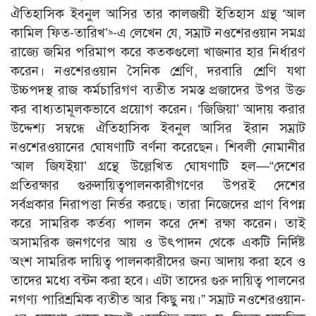
ঐতিহাসিক ইবনুল আসির তার কালজয়ী ইতিহাস গ্রন্থ ‘আল
কামিল ফিত-তারিখ’
-এ লেখেন যে, সম্রাট নওশেরওয়ান সমগ্র
৯
রাজ্যে জমির পরিমাপ করে কতকগুলাে খাজনার হার নির্ধারণ
করেন। নওশেরওয়ান সৈনিক শ্রেণি, দরবারি শ্রেণি যথা
উচ্চপদস্থ রাজ কর্মচারিগণ ব্যতীত সমস্ত প্রজাদের উপর উক্ত
কর বাধ্যতামূলকভাবে প্রয়ােগ করেন। ‘জিজিয়া’ আদায় করার
উদ্দেশ্য সম্বন্ধে ঐতিহাসিক ইবনুল আসির ইরান সম্রাট
নওশেরওয়ানের ঘােষণাটি বর্ণনা করেছেন। শিবলী নােমানীর
‘আল জিযইয়া’ গ্রন্থে উল্লেখিত ঘােষণাটি হল—“দেশের
প্রতিরক্ষার গুরুদায়িত্বপালনকারীগণের উপরই দেশের
সর্বপ্রকার নিরাপত্তা নির্ভর করছে। তারা নিজেদের প্রাণ বিপন্ন
করে সামরিক কর্তব্য পালন করে দেশ রক্ষা করেন। তাই
অসামরিক জনগণের আয় ও উৎপাদন থেকে একটি নির্দিষ্ট
অংশ সামরিক দায়িত্ব পালনকারীদের জন্য আদায় করা হবে ও
তাদের মধ্যে বন্টন করা হবে। এটা তাদের গুরু দায়িত্ব পালনের
নগণ্য পারিশ্রমিক ব্যতীত আর কিছু নয়।” সম্রাট নওশেরওয়ান-