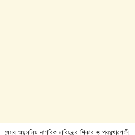
যেসব অমুসলিম নাগরিক দারিদ্র্যের শিকার ও পরমুখাপেক্ষী,