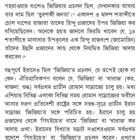
গহরাওয়ার বংশেও জিজিয়ার প্রচলন ছিল, সেখানকার ভাষায়
তার নাম ছিল ‘তুরশকী জনডা’।
একাদশ ও দ্বাদশ শতাব্দীতে
৭
চোল বংশের রাজারা তাদের হিন্দু প্রজাদের উপর জিজিয়া কর
বসিয়েছিলেন। অনেকে হয়ত জানলে ভিরমি খাবেন যে, ১৪
শতাব্দীতে মালাবার উপকূলের এক হিন্দু রাজবংশ (জামােরিন)
তাঁদের ইহুদি প্রজাদের কাছ থেকে নিয়মিত জিজিয়া আদায়
করতেন।
৮
বহুপূর্বে ইরানেও ছিল “জিজিয়া’র প্রচলন, যে রূপেই হােক না
কেন। ঐতিহাসিকগণ বলেন যে, ‘জিজিয়া’ বা ‘খারাজ’ (কর,
খাজনা, শুল্ক) সর্বপ্রথম প্রাচীন রােমান সাম্রাজ্যে চালু হয়। মধ্য
এশিয়ার বিভিন্ন এলাকা বিভিন্ন সময় রােমান সাম্রাজ্যের অধীনে
আসার দরুণ প্রতিবেশী রাষ্ট্রের সঙ্গে সম্বন্ধ-সূত্রে প্রাচীন ইরান
সাম্রাজ্য ‘জিজিয়া’র সঙ্গে পরিচিত হয়। ইরানে চালু হয়
প্রজাদের থেকে ‘গিযইয়েত’ নামে “জিজিয়া’ বা ‘খারাজ’ কর
আদায় প্রথা। ইরানের বিখ্যাত সম্রাট নওশেরওয়ান সর্বপ্রথম
স্বদেশে ‘গিযইয়েত’ বা ‘জিজিয়া’র প্রচলন করেন। প্রখ্যাত