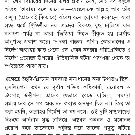
না, শেষ বিচারের দিনের উপর প্রত্যয় নেই, সেই সব বস্তুকে
অবৈধ (হারাম) বলে মানে না—যেগুলােকে আল্লাহ আর তাঁর
রাসূল (তাদেরই কিতাবে) অবৈধ বলে ঘােষণা করেছেন, যারা
সত্য ধর্মে স্থিতিশীল নয় তাদের বিরুদ্ধে যুদ্ধ চালিয়ে যান
যতক্ষণ পর্যন্ত না তারা ‘জিজিয়া’ দিতে স্বীকৃত হয় (অর্থাৎ
আনুগত্য প্রকাশ করে)।”
বলা বাহুল্য, পবিত্র কোরআনের এ
৩
নির্দেশ আল্লাহর কাছ থেকে এল, কোন অবস্থার পরিপ্রেক্ষিতে এ
নির্দেশ প্রযােজ্য উপরের ঐতিহাসিক ঘটনা পরম্পরা থেকে তা
স্পষ্টভাবে বােঝা যায়।
এক্ষেত্রে ইহুদি-খ্রিস্টান সমস্যার সমাধানের অন্য উপায়ও ছিল।
মুসলিমগণ তখন যে দুর্বার শক্তির অধিকারী, মনােবল ও
উৎসাহ উদ্দীপনা তাদের যেভাবে বেড়ে যাচ্ছিল, সমস্যা
সমাধানের সে পথ অবলম্বন করাও অসম্ভব ছিল না। কিন্তু তা
করা হয়নি, আল্লাহর নির্দেশ তা নয় বলে। ওই দুটি সম্প্রদায়ের
বিরুদ্ধে অবিরাম যুদ্ধ চালিয়ে, অস্ত্রবল জনবল ও মনােবল
প্রয়ােগ করে তাদেরকে পর্যুদস্ত করে তাদের পঙ্গুত্ব ঘটিয়ে