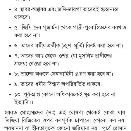
৪. স্থাবর-অস্থাবর এবং জমি-জায়গা তাদেরই হস্তে ন্যস্ত
থাকবে।
৫. ‘জিম্মি’দের পূজার্চনা থেকে পাদ্রী-পুরােহিতদের বরখাস্ত
করা হবে না।
৬. তাদের ধর্মীয় প্রতীক (ক্রুশ, মূর্তি) বিনষ্ট করা হবে না।
৭. তাদের কাছ থেকে ‘ওশর’ (যা মুসলিম চাষীদের
প্রদেয়) নেওয়া হবে না।
৮. তাদের অঞ্চলে সেনাবাহিনী প্রেরণ করা হবে না।
৯. তাদের ধর্মীয় বিশ্বাস অপরিবর্তিত থাকবে।
১০. পূর্ব-প্রাপ্ত কোনাে অধিকারকেই ক্ষুন্ন করা হবে না
ইত্যাদি।।
হযরত মােহাম্মদের (সঃ) এই ঘােষণা থেকেই বােঝা যায়,
জিজিয়া বিজিতের ওপর বলপূর্বক চাপানাে কোনাে কর নয়।
অবমাননা বা হীনতাসূচক কোনাে জরিমানা নয়। পূর্বে রােমান