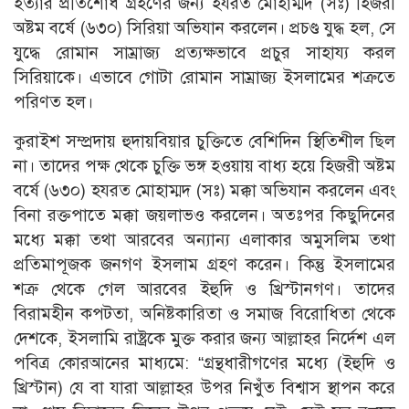
হত্যার প্রতিশােধ গ্রহণের জন্য হযরত মােহাম্মদ (সঃ) হিজরী
অষ্টম বর্ষে (৬৩০) সিরিয়া অভিযান করলেন। প্রচণ্ড যুদ্ধ হল, সে
যুদ্ধে রােমান সাম্রাজ্য প্রত্যক্ষভাবে প্রচুর সাহায্য করল
সিরিয়াকে। এভাবে গােটা রােমান সাম্রাজ্য ইসলামের শত্রুতে
পরিণত হল।
কুরাইশ সম্প্রদায় হুদায়বিয়ার চুক্তিতে বেশিদিন স্থিতিশীল ছিল
না। তাদের পক্ষ থেকে চুক্তি ভঙ্গ হওয়ায় বাধ্য হয়ে হিজরী অষ্টম
বর্ষে (৬৩০) হযরত মােহাম্মদ (সঃ) মক্কা অভিযান করলেন এবং
বিনা রক্তপাতে মক্কা জয়লাভও করলেন। অতঃপর কিছুদিনের
মধ্যে মক্কা তথা আরবের অন্যান্য এলাকার অমুসলিম তথা
প্রতিমাপূজক জনগণ ইসলাম গ্রহণ করেন। কিন্তু ইসলামের
শত্রু থেকে গেল আরবের ইহুদি ও খ্রিস্টানগণ। তাদের
বিরামহীন কপটতা, অনিষ্টকারিতা ও সমাজ বিরােধিতা থেকে
দেশকে, ইসলামি রাষ্ট্রকে মুক্ত করার জন্য আল্লাহর নির্দেশ এল
পবিত্র কোরআনের মাধ্যমে: “গ্রন্থধারীগণের মধ্যে (ইহুদি ও
খ্রিস্টান) যে বা যারা আল্লাহর উপর নিখুঁত বিশ্বাস স্থাপন করে