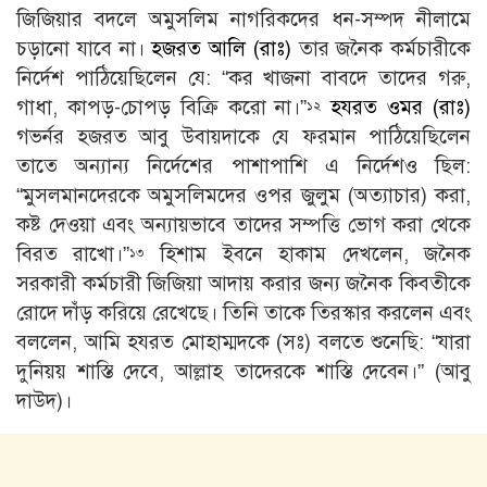
জিজিয়ার বদলে অমুসলিম নাগরিকদের ধন-সম্পদ নীলামে
চড়ানাে যাবে না।
হজরত আলি (রাঃ)
তার জনৈক কর্মচারীকে
নির্দেশ পাঠিয়েছিলেন যে: “কর খাজনা বাবদে তাদের গরু,
গাধা, কাপড়-চোপড় বিক্রি করাে না।”
হযরত ওমর (রাঃ)
১২
গভর্নর হজরত আবু উবায়দাকে যে ফরমান পাঠিয়েছিলেন
তাতে অন্যান্য নির্দেশের পাশাপাশি এ নির্দেশও ছিল:
“মুসলমানদেরকে অমুসলিমদের ওপর জুলুম (অত্যাচার) করা,
কষ্ট দেওয়া এবং অন্যায়ভাবে তাদের সম্পত্তি ভােগ করা থেকে
বিরত রাখাে।”
হিশাম ইবনে হাকাম দেখলেন, জনৈক
১৩
সরকারী কর্মচারী জিজিয়া আদায় করার জন্য জনৈক কিবতীকে
রােদে দাঁড় করিয়ে রেখেছে। তিনি তাকে তিরস্কার করলেন এবং
বললেন, আমি হযরত মােহাম্মদকে (সঃ) বলতে শুনেছি: “যারা
দুনিয়য় শাস্তি দেবে, আল্লাহ তাদেরকে শাস্তি দেবেন।” (আবু
দাউদ)।