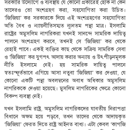
সরকারি উদ্যোগে ও ব্যবস্থায় যে কোনাে প্রকারেই হােক না কেন
তাদেরও তাে অংশগ্রহণ করা, সহযােগিতা করা উচিত।
‘জিজিয়া’ কর সরকারকে দিয়ে এই অংশগ্রহণের সহযােগিতা
অতি বৈধ ও ন্যায়নীতিসম্মত ন্যূনতম পন্থা মাত্র। ইসলামি
রাষ্ট্রের অমুসলিম নাগরিকরা যখনই সানন্দে সামরিক দায়িত্ব
পালনে অংশগ্রহণ করবে, তখনই সে ‘জিজিয়া’ কর থেকে
রেহাই পাবে। একই ব্যক্তির কাছ থেকে সক্রিয় সামরিক সেবা
ও ‘জিজিয়া’ কর যুগপৎ আদায় করার অন্যায় ও উৎপীড়নমূলক
নীতি ইসলামে নেই। হয় সামরিক দায়িত্ব পালনে
স্বতঃস্ফূর্তভাবে এগিয়ে আসা নতুবা ‘জিজিয়া’ কর দেওয়া, যে
কোনাে একটি পন্থা অবলম্বনের অবাধ অধিকার অমুসলিম
নাগরিককে দেওয়া হয়েছে। মুসলিম নাগরিকের ক্ষেত্রে কোনাে
বিকল্প ব্যবস্থা নেই।
যখন ইসলামি রাষ্ট্র, অমুসলিম নাগরিকদের যাবতীয় নিরাপত্তা
বিধানে অক্ষম হয়ে পড়বে, তখন তাদের থেকে আদায়কৃত
‘জিজিয়া’ ফেরত দিতে রাষ্ট্র আইনত বাধ্য। এটা কেবল ‘কাগজি