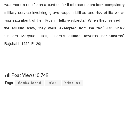
was more a relief than a burden, for it released them from compulsory
military service involving grave responsibilities and risk of life which
was incumbent of their Muslim fellow-subjects.’ When they served in
the Muslim army, they were exempted from the tax.” (Dr. Shaik
Ghulam Maqsud Hilali, ‘Islamic attitude fowards non-Muslims’,
Rajshahi, 1952, P. 20).
Post Views:
6,742
Tags:
ইসলামে জিজিয়া
জিজিয়া
জিজিয়া কর