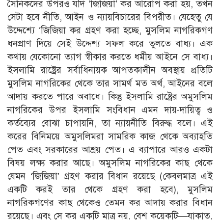
সৈনিকদের উপরও যদি ‘জিজিয়া’ কর আরােপ করা হয়, তখন
সেটা হবে নীতি, আইন ও ন্যায়বিচারের বিপরীত। যেহেতু যে
উদ্দেশ্যে ‘জিজিয়া কর গ্রহণ করা হচ্ছে, মুসলিম নাগরিকগণ
ধনপ্রাণ দিয়ে সেই উদ্দেশ্য সফল করে তুলতে বাধ্য। এক
কথায় যেকোনাে ত্যাগ স্বীকার করতে ধর্মীয় আইনে সে বাধ্য।
ইসলামি রাষ্ট্রের সর্বাধিনায়ক আপতকালীন অবস্থায় প্রতিটি
মুসলিম নাগরিকের থেকে তার সামর্থ মত অর্থ, আইনের বলে
আদায় করতে পারে অবাধে। কিন্তু ইসলামি রাষ্ট্রের অমুসলিম
নাগরিকের উপর ইসলামি সংবিধান এমন দায়-দায়িত্ব ও
কর্তব্যের বােঝা চাপায়নি, তা ন্যায়নীতি বিরুদ্ধ বলে। এই
করের বিনিময়ে অমুসলিমরা সামরিক কাজ থেকে অব্যাহতি
পেত এবং সরকারের আশ্রয় পেত। এ ব্যাপারে আরও একটা
বিষয় লক্ষ্য করার আছে। অমুসলিম নাগরিকের কাছ থেকে
যেমন ‘জিজিয়া’ গ্রহণ করার বিধান রয়েছে (কেবলমাত্র এই
একটি করই তার থেকে গ্রহণ করা হবে), মুসলিম
নাগরিকগণের কাছ থেকেও তেমন কর আদায় করার বিধান
রয়েছে। এবং সে কর একটি মাত্র নয়, বেশ কয়েকটি—যাকাত,