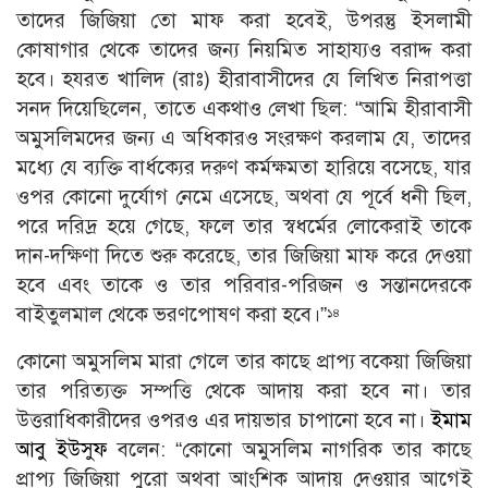
তাদের জিজিয়া তাে মাফ করা হবেই, উপরন্তু ইসলামী
কোষাগার থেকে তাদের জন্য নিয়মিত সাহায্যও বরাদ্দ করা
হবে। হযরত খালিদ (রাঃ) হীরাবাসীদের যে লিখিত নিরাপত্তা
সনদ দিয়েছিলেন, তাতে একথাও লেখা ছিল: “আমি হীরাবাসী
অমুসলিমদের জন্য এ অধিকারও সংরক্ষণ করলাম যে, তাদের
মধ্যে যে ব্যক্তি বার্ধক্যের দরুণ কর্মক্ষমতা হারিয়ে বসেছে, যার
ওপর কোনাে দুর্যোগ নেমে এসেছে, অথবা যে পূর্বে ধনী ছিল,
পরে দরিদ্র হয়ে গেছে, ফলে তার স্বধর্মের লােকেরাই তাকে
দান-দক্ষিণা দিতে শুরু করেছে, তার জিজিয়া মাফ করে দেওয়া
হবে এবং তাকে ও তার পরিবার-পরিজন ও সন্তানদেরকে
বাইতুলমাল থেকে ভরণপােষণ করা হবে।”
১৪
কোনাে অমুসলিম মারা গেলে তার কাছে প্রাপ্য বকেয়া জিজিয়া
তার পরিত্যক্ত সম্পত্তি থেকে আদায় করা হবে না। তার
উত্তরাধিকারীদের ওপরও এর দায়ভার চাপানাে হবে না।
ইমাম
আবু ইউসুফ
বলেন: “কোনাে অমুসলিম নাগরিক তার কাছে
প্রাপ্য জিজিয়া পুরাে অথবা আংশিক আদায় দেওয়ার আগেই