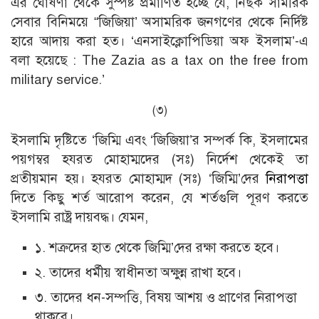
এর ঘােষণা থেকে সুস্পষ্ট প্রমাণিত হচ্ছে যে, নিছক সামরিক
সেবার বিনিময়ে “জিজিয়া’ অসামরিক জনগণের থেকে নির্দিষ্ট
হারে আদায় করা হত। ‘এনসাইক্লোপিডিয়া অফ ইসলাম’-এ
বলা হয়েছে : The Zazia as a tax on the free from
military service.’
(৩)
ইসলামি দৃষ্টিতে ‘জিম্মি এবং ‘জিজিয়া’র সম্পর্ক কি, ইসলামের
পয়গম্বর হযরত মােহাম্মদের (সঃ) নির্দেশ থেকেই তা
প্রতীয়মান হয়। হযরত মােহাম্মদ (সঃ) ‘জিম্মি’দের
নিরাপত্তা
দিতে কিছু শর্ত আরােপ করেন, যে শর্তগুলি পূরণ করতে
ইসলামি রাষ্ট্র দায়বদ্ধ। যেমন,
১. শত্রুদের হাত থেকে জিম্মি’দের রক্ষা করতে হবে।
২. তাদের ধর্মীয় স্বাধীনতা অক্ষুন্ন রাখা হবে।
৩. তাদের ধন-সম্পত্তি, বিষয় আশয় ও প্রাণের নিরাপত্তা
থাকবে।