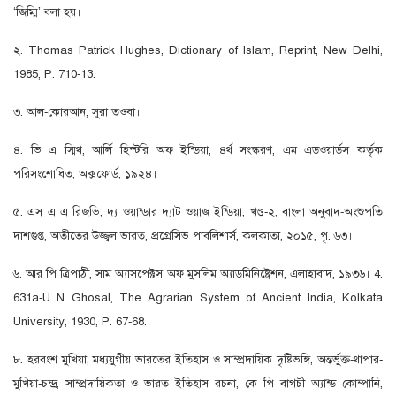
‘জিম্মি’ বলা হয়।
২. Thomas Patrick Hughes, Dictionary of Islam, Reprint, New Delhi,
1985, P. 710-13.
৩. আল-কোরআন, সুরা তওবা।
৪. ভি এ স্মিথ, আর্লি হিস্টরি অফ ইন্ডিয়া, ৪র্থ সংস্করণ, এম এডওয়ার্ডস কর্তৃক
পরিসংশােধিত, অক্সফোর্ড, ১৯২৪।
৫. এস এ এ রিজভি, দ্য ওয়ান্ডার দ্যাট ওয়াজ ইন্ডিয়া, খণ্ড-২, বাংলা অনুবাদ-অংশুপতি
দাশগুপ্ত, অতীতের উজ্জ্বল ভারত, প্রগ্রেসিভ পাবলিশার্স, কলকাতা, ২০১৫, পৃ. ৬৩।
৬. আর পি ত্রিপাঠী, সাম অ্যাসপেক্টস অফ মুসলিম অ্যাডমিনিষ্ট্রেশন, এলাহাবাদ, ১৯৩৬। 4.
631a-U N Ghosal, The Agrarian System of Ancient India, Kolkata
University, 1930, P. 67-68.
৮. হরবংশ মুখিয়া, মধ্যযুগীয় ভারতের ইতিহাস ও সাম্প্রদায়িক দৃষ্টিভঙ্গি, অন্তর্ভুক্ত-থাপার-
মুখিয়া-চন্দ্র, সাম্প্রদায়িকতা ও ভারত ইতিহাস রচনা, কে পি বাগচী অ্যান্ড কোম্পানি,