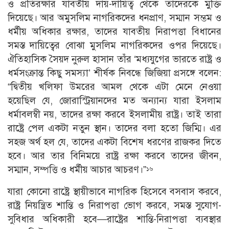
ও প্রতিরক্ষার যাবতীয় দায়-দায়িত্ব থেকে তাদেরকে মুক্তি
দিয়েছে। আর অমুসলিম নাগরিকদের ধনপ্রাণ, সম্মান সম্ভম ও
ধর্মীয় অধিকার রক্ষার, তাদের যাবতীয় নিরাপত্তা বিধানের
সমস্ত দায়িত্বের বােঝা মুসলিম নাগরিকদের ওপর দিয়েছে।
ঐতিহাসিক সৈয়দ নুরুল হাসান তাঁর ‘মধ্যযুগের ভারতে রাষ্ট্র ও
ধর্মসংক্রান্ত কিছু সমস্যা’ শীর্ষক নিবন্ধে জিজিয়া প্রসঙ্গে বলেন:
“দ্বিতীয় খলিফা উমরের আমল থেকে এটা মেনে নেওয়া
হয়েছিল যে, জোরাস্ট্রিয়ানদের মত অন্যান্য যারা ইসলাম
ধর্মাবলম্বী নয়, তাদের রক্ষা করবে ইসলামীয় রাষ্ট্র। তাই তারা
রাষ্ট্রে পেল একটা নতুন স্থান। তাদের বলা হতাে জিম্মি। এর
সহজ অর্থ হল যে, তাদের একটা বিশেষ ধরণের রাজকর দিতে
হবে। আর তার বিনিময়ে রাষ্ট্র রক্ষা করবে তাদের জীবন,
সম্মান, সম্পত্তি ও ধর্মীয় আচার আচরণ।”
১৬
যারা কোনাে রাষ্ট্রে স্থায়ীভাবে নাগরিক হিসেবে বসবাস করবে,
রাষ্ট্র নিয়ন্ত্রিত শান্তি ও নিরাপত্তা ভােগ করবে, সমস্ত সুযােগ-
সুবিধার অধিকারী হবে—রাষ্ট্রের শান্তি-নিরাপত্তা ব্যবস্থার