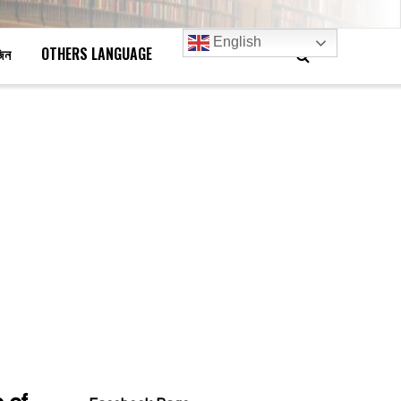
English
জিন
OTHERS LANGUAGE