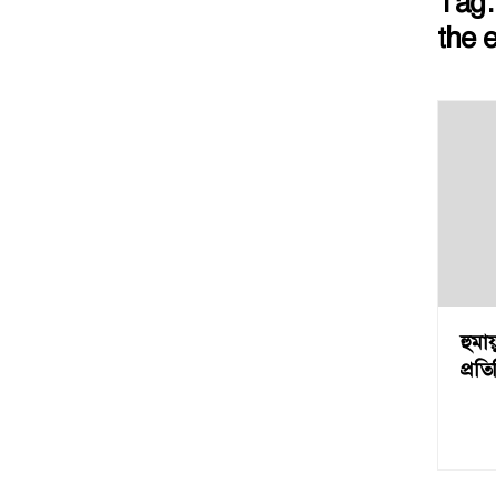
Tag
the 
হুমায
প্রত