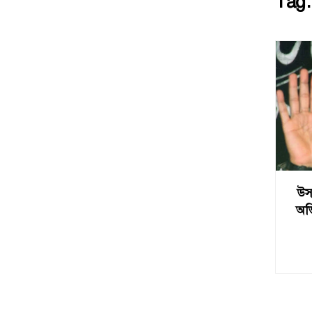
Tag
উসা
অভ