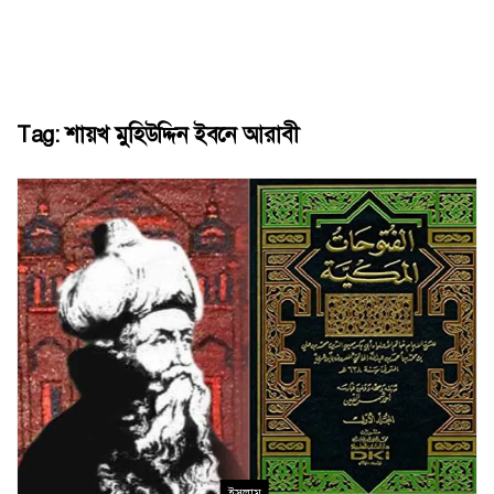
Tag:
শায়খ মুহিউদ্দিন ইবনে আরাবী
ইসলাম