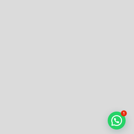
Confirmation
Order History
Receipt
Transaction Failed
Checkout
Contact
Donation to Nobojagaran
Homepage
Order Confirmation
Order Failed
Privacy Policy
Purchases
Services
লেখা পাঠানোর নিয়ম
1
হোম