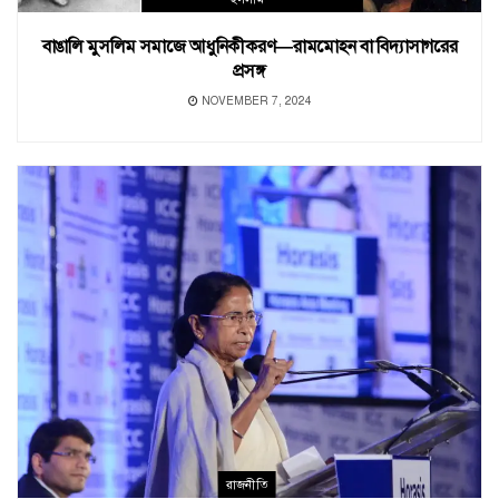
বাঙালি মুসলিম সমাজে আধুনিকীকরণ—রামমােহন বা বিদ্যাসাগরের
প্রসঙ্গ
NOVEMBER 7, 2024
রাজনীতি