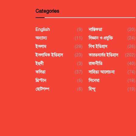
Categories
English
(9)
নাস্তিকতা
(20)
অন্যান্য
(11)
বিজ্ঞান ও প্রযুক্তি
(24)
ইসলাম
(28)
বিশ্ব ইতিহাস
(26)
ইসলামিক ইতিহাস
(23)
ভারতবর্ষের ইতিহাস
(202)
ইহুদী
(3)
রাজনীতি
(40)
কবিতা
(37)
সাহিত্য আলোচনা
(74)
খ্রিস্টান
(6)
সিনেমা
(18)
ছোটগল্প
(6)
হিন্দু
(19)