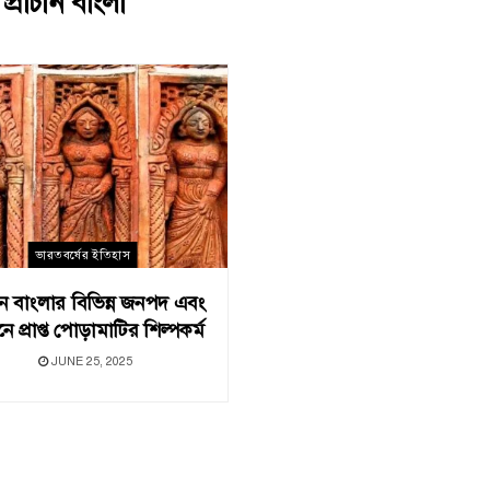
:
প্রাচীন বাংলা
ভারতবর্ষের ইতিহাস
চীন বাংলার বিভিন্ন জনপদ এবং
 প্রাপ্ত পােড়ামাটির শিল্পকর্ম
JUNE 25, 2025