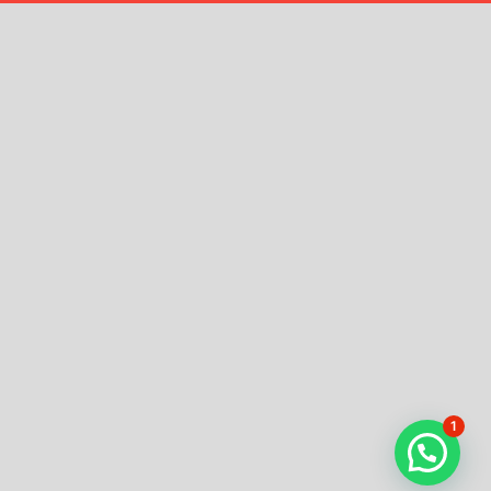
Confirmation
Order History
Receipt
Transaction Failed
Checkout
Contact
Donation to Nobojagaran
Homepage
Order Confirmation
Order Failed
Privacy Policy
Purchases
Services
লেখা পাঠানোর নিয়ম
1
হোম