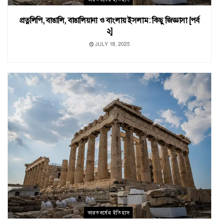
প্রত্নলিপি, বাঙালি, বাঙালিয়ানা ও বাংলায় ইসলাম: কিছু জিজ্ঞাসা [পর্ব
২]
JULY 18, 2025
ভারতবর্ষের ইতিহাস