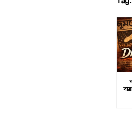
Tag
ন
সাম্