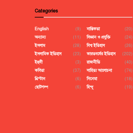
Categories
English
(9)
নাস্তিকতা
(20)
অন্যান্য
(11)
বিজ্ঞান ও প্রযুক্তি
(24)
ইসলাম
(28)
বিশ্ব ইতিহাস
(26)
ইসলামিক ইতিহাস
(23)
ভারতবর্ষের ইতিহাস
(202)
ইহুদী
(3)
রাজনীতি
(40)
কবিতা
(37)
সাহিত্য আলোচনা
(74)
খ্রিস্টান
(6)
সিনেমা
(18)
ছোটগল্প
(6)
হিন্দু
(19)