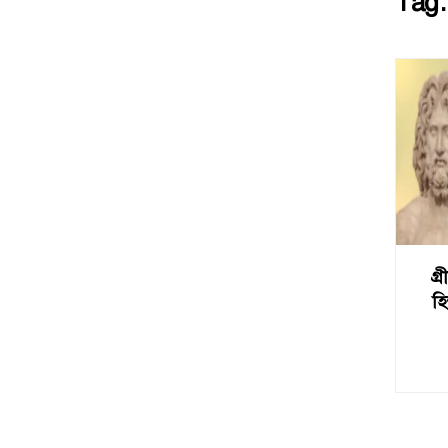
Tag
গ্
হি