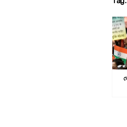
Tag
ত