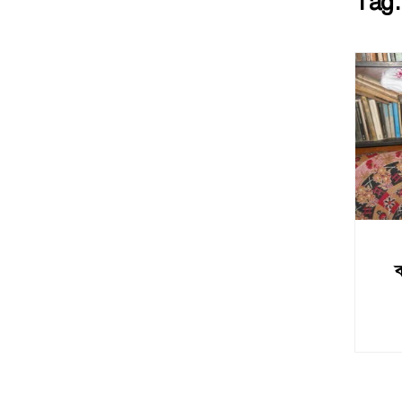
Tag
ব