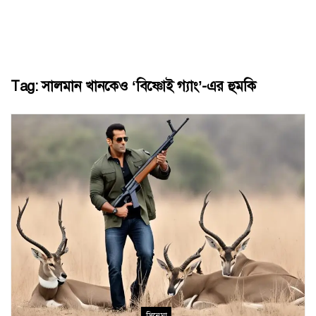
Tag:
সালমান খানকেও ‘বিষ্ণোই গ্যাং’-এর হুমকি
সিনেমা