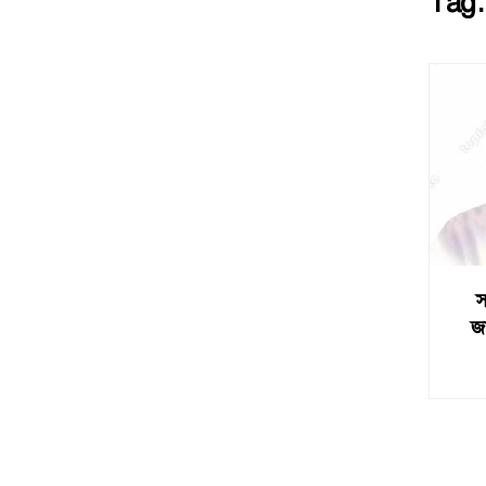
Tag
স
জ