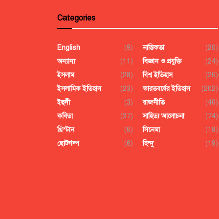
Categories
English
(9)
নাস্তিকতা
(20)
অন্যান্য
(11)
বিজ্ঞান ও প্রযুক্তি
(24)
ইসলাম
(28)
বিশ্ব ইতিহাস
(26)
ইসলামিক ইতিহাস
(23)
ভারতবর্ষের ইতিহাস
(202)
ইহুদী
(3)
রাজনীতি
(40)
কবিতা
(37)
সাহিত্য আলোচনা
(74)
খ্রিস্টান
(6)
সিনেমা
(18)
ছোটগল্প
(6)
হিন্দু
(19)