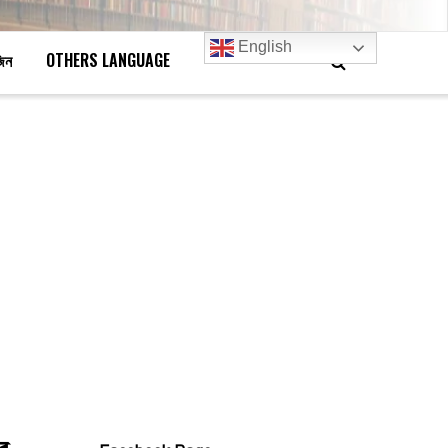
English
জিন
OTHERS LANGUAGE