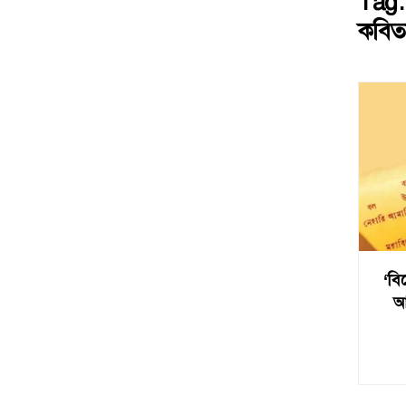
Tag
কবিতা
‘বি
আ