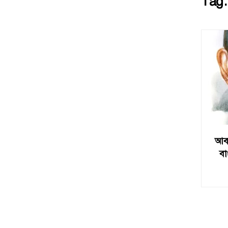
Tag
আবদ
বা