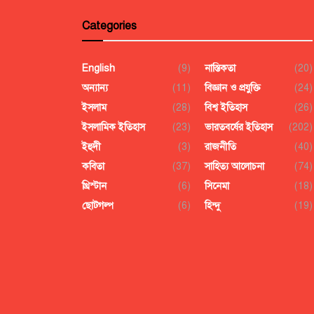
Categories
English
(9)
নাস্তিকতা
(20)
অন্যান্য
(11)
বিজ্ঞান ও প্রযুক্তি
(24)
ইসলাম
(28)
বিশ্ব ইতিহাস
(26)
ইসলামিক ইতিহাস
(23)
ভারতবর্ষের ইতিহাস
(202)
ইহুদী
(3)
রাজনীতি
(40)
কবিতা
(37)
সাহিত্য আলোচনা
(74)
খ্রিস্টান
(6)
সিনেমা
(18)
ছোটগল্প
(6)
হিন্দু
(19)