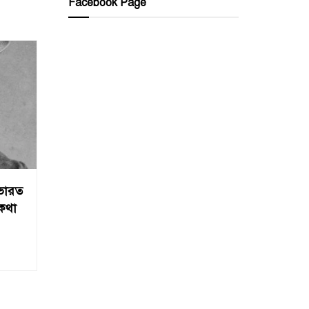
Facebook Page
’ ভারত
িকথা