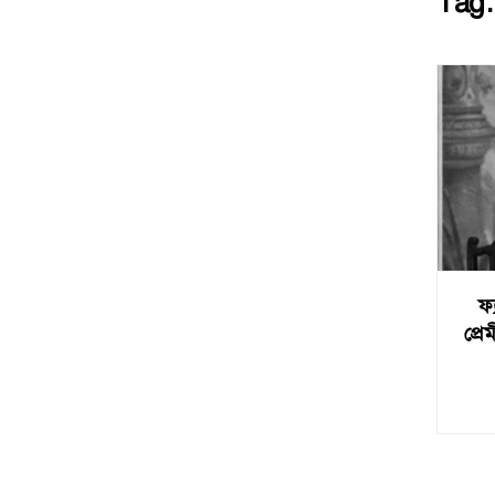
Tag
ফ্
প্রে