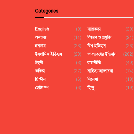
Categories
English
(9)
নাস্তিকতা
(20)
অন্যান্য
(11)
বিজ্ঞান ও প্রযুক্তি
(24)
ইসলাম
(28)
বিশ্ব ইতিহাস
(26)
ইসলামিক ইতিহাস
(23)
ভারতবর্ষের ইতিহাস
(202)
ইহুদী
(3)
রাজনীতি
(40)
কবিতা
(37)
সাহিত্য আলোচনা
(74)
খ্রিস্টান
(6)
সিনেমা
(18)
ছোটগল্প
(6)
হিন্দু
(19)