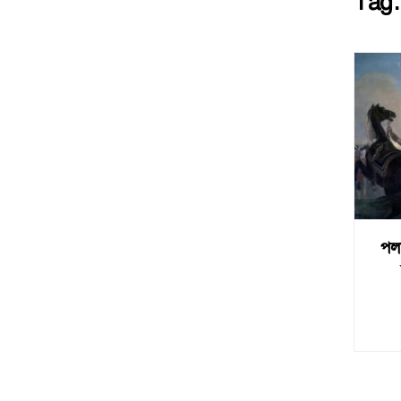
Tag
পলা