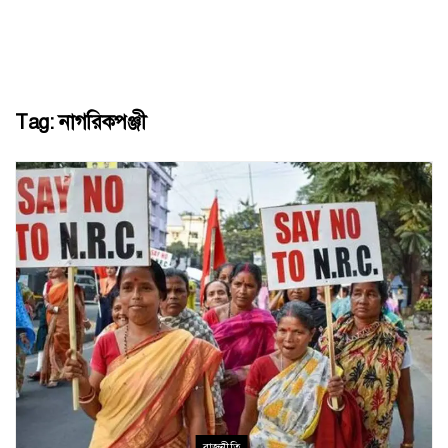
Tag:
নাগরিকপঞ্জী
রাজনীতি