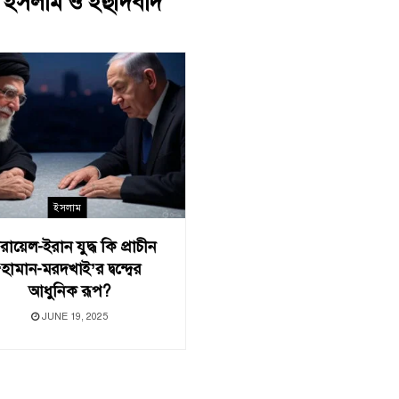
:
ইসলাম ও ইহুদিবাদ
ইসলাম
রায়েল-ইরান যুদ্ধ কি প্রাচীন
‘হামান-মরদখাই’র দ্বন্দ্বের
আধুনিক রূপ?
JUNE 19, 2025