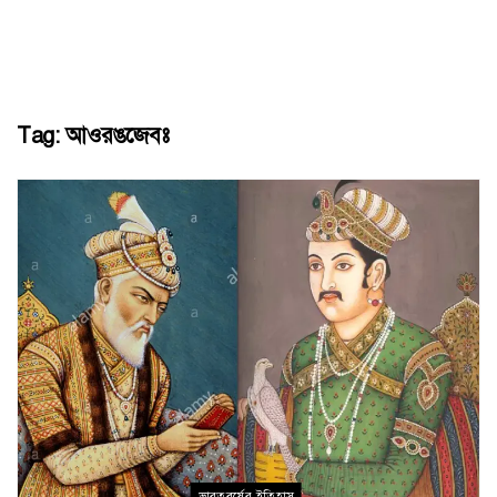
Tag:
আওরঙজেবঃ
ভারতবর্ষের ইতিহাস