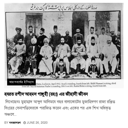
ভারতবর্ষের ইতিহাস
হযরত রশীদ আহমদ গাঙ্গুহী (রহঃ) এর জীহাদী জীবন
লিখেছেনঃ মুহাম্মাদ আব্দুল আলিমযে বছর বালাকোটের মুজাহিদগণ রাজা রঞ্জিত
সিংহের সেনাপতিদেরকে পরাজিত করেন এবং একের পর এক শিখ অধিকৃত
অঞ্চলে...
BY
নবজাগরণ
JUNE 26, 2020