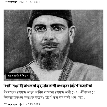
BY
নবজাগরণ
JUNE 17, 2021
ভারতবর্ষের ইতিহাস
বিপ্লবী সংগ্রামী মাওলানা মুহাম্মাদ আলী জওহরের ব্রিটিশ বিরোধীতা
লিখেছেনঃ মুহাম্মাদ আব্দুল আলিম মাওলানা মুহাম্মাদ আলী ১৮৭৮ খ্রীষ্টাব্দের ১০
ডিসেম্বর রামপুরে জন্মগ্রহণ করেন। তাঁর পিতার নাম আলী খান। মাত্র...
BY
নবজাগরণ
JUNE 25, 2025