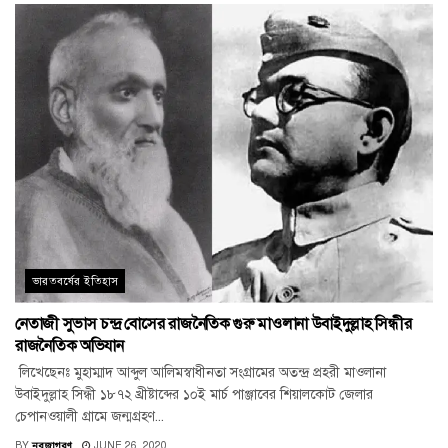
ভারতবর্ষের ইতিহাস
নেতাজী সুভাস চন্দ্র বোসের রাজনৈতিক গুরু মাওলানা উবাইদুল্লাহ সিন্ধীর
রাজনৈতিক অভিযান
লিখেছেনঃ মুহাম্মাদ আব্দুল আলিমস্বাধীনতা সংগ্রামের অতন্দ্র প্রহরী মাওলানা
উবাইদুল্লাহ সিন্ধী ১৮৭২ খ্রীষ্টাব্দের ১০ই মার্চ পাঞ্জাবের শিয়ালকোট জেলার
চেপানওয়ালী গ্রামে জন্মগ্রহণ...
BY
নবজাগরণ
JUNE 26, 2020