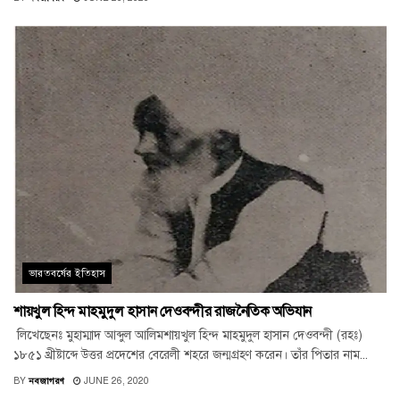
ভারতবর্ষের ইতিহাস
শায়খুল হিন্দ মাহমুদুল হাসান দেওবন্দীর রাজনৈতিক অভিযান
লিখেছেনঃ মুহাম্মাদ আব্দুল আলিমশায়খুল হিন্দ মাহমুদুল হাসান দেওবন্দী (রহঃ)
১৮৫১ খ্রীষ্টাব্দে উত্তর প্রদেশের বেরেলী শহরে জন্মগ্রহণ করেন। তাঁর পিতার নাম...
BY
নবজাগরণ
JUNE 26, 2020