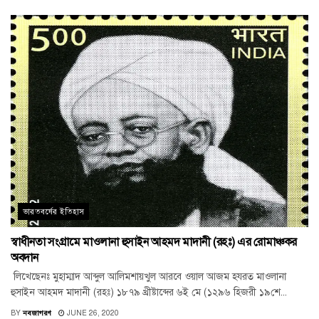
ভারতবর্ষের ইতিহাস
স্বাধীনতা সংগ্রামে মাওলানা হুসাইন আহমদ মাদানী (রহঃ) এর রোমাঞ্চকর
অবদান
লিখেছেনঃ মুহাম্মাদ আব্দুল আলিমশায়খুল আরবে ওয়াল আজম হযরত মাওলানা
হুসাইন আহমদ মাদানী (রহঃ) ১৮৭৯ খ্রীষ্টাব্দের ৬ই মে (১২৯৬ হিজরী ১৯শে...
BY
নবজাগরণ
JUNE 26, 2020