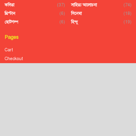
কবিতা
(37)
সাহিত্য আলোচনা
(74)
খ্রিস্টান
(6)
সিনেমা
(18)
ছোটগল্প
(6)
হিন্দু
(19)
Pages
Cart
Checkout
Confirmation
Order History
Receipt
Transaction Failed
Checkout
Contact
Donation to Nobojagaran
Homepage
Order Confirmation