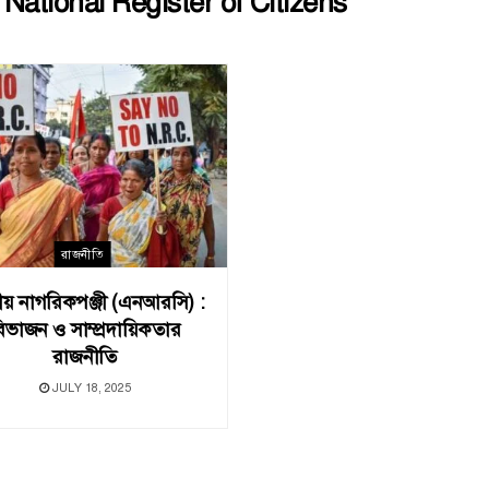
:
National Register of Citizens
রাজনীতি
য় নাগরিকপঞ্জী (এনআরসি) :
িভাজন ও সাম্প্রদায়িকতার
রাজনীতি
JULY 18, 2025