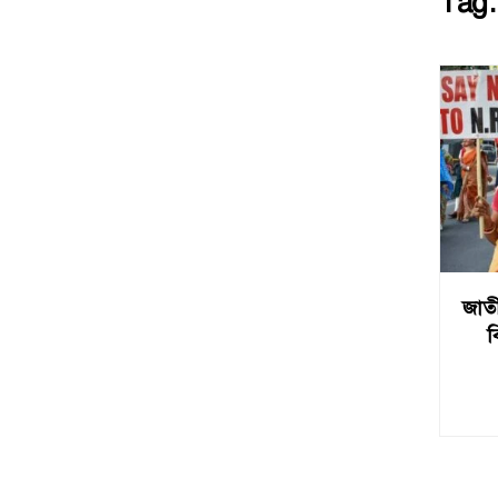
Tag
জাতী
ব