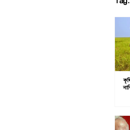
Tag
কৃ
নাক