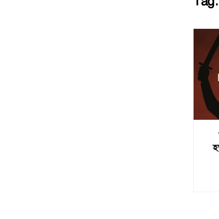
Tag
হ