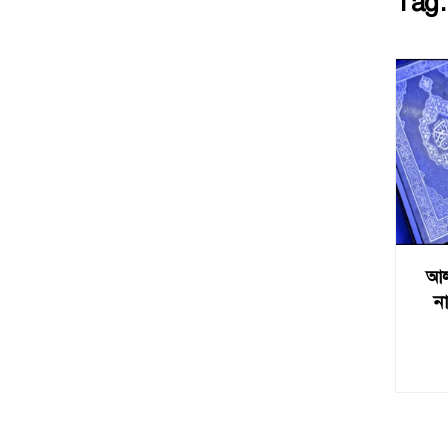
Tag
আল
ন