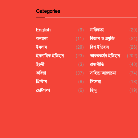
Categories
English
(9)
নাস্তিকতা
(20)
অন্যান্য
(11)
বিজ্ঞান ও প্রযুক্তি
(24)
ইসলাম
(28)
বিশ্ব ইতিহাস
(26)
ইসলামিক ইতিহাস
(23)
ভারতবর্ষের ইতিহাস
(202)
ইহুদী
(3)
রাজনীতি
(40)
কবিতা
(37)
সাহিত্য আলোচনা
(74)
খ্রিস্টান
(6)
সিনেমা
(18)
ছোটগল্প
(6)
হিন্দু
(19)