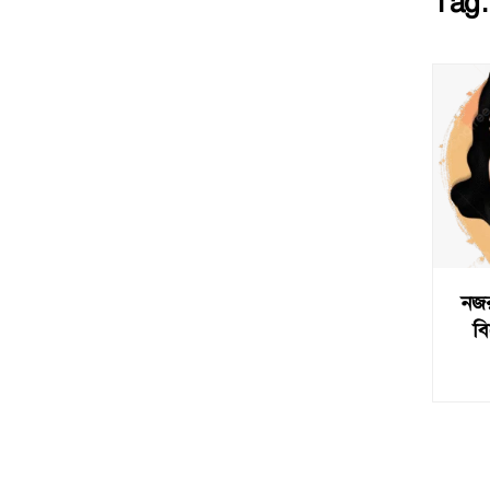
Tag
নজর
বি