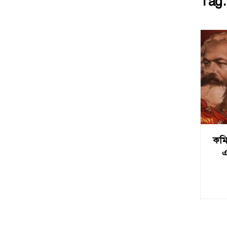
Tag
কমি
এ