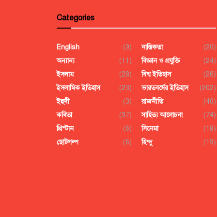
Categories
English
(9)
নাস্তিকতা
(20)
অন্যান্য
(11)
বিজ্ঞান ও প্রযুক্তি
(24)
ইসলাম
(28)
বিশ্ব ইতিহাস
(26)
ইসলামিক ইতিহাস
(23)
ভারতবর্ষের ইতিহাস
(202)
ইহুদী
(3)
রাজনীতি
(40)
কবিতা
(37)
সাহিত্য আলোচনা
(74)
খ্রিস্টান
(6)
সিনেমা
(18)
ছোটগল্প
(6)
হিন্দু
(19)