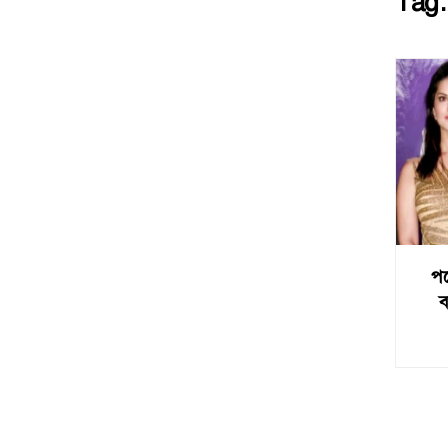
Tag
পর
ব