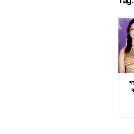
Tag
পর
ব