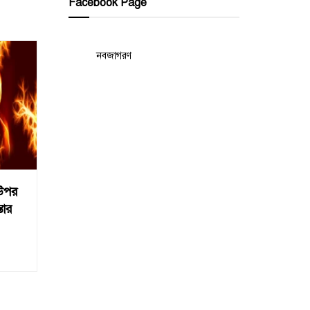
Facebook Page
নবজাগরণ
র উপর
তার