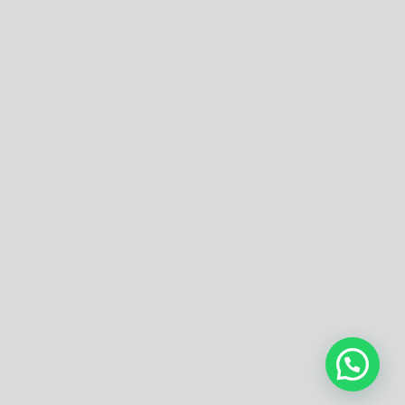
Confirmation
Order History
Receipt
Transaction Failed
Checkout
Contact
Donation to Nobojagaran
Homepage
Order Confirmation
Order Failed
Privacy Policy
Purchases
Services
লেখা পাঠানোর নিয়ম
হোম