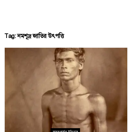
Tag:
নমশূদ্র জাতির উৎপত্তি
ভারতবর্ষের ইতিহাস