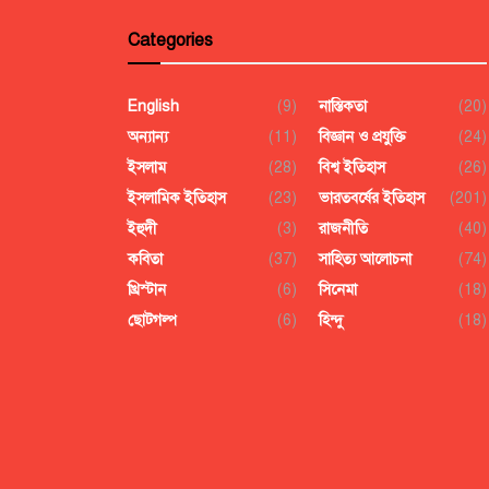
Categories
English
(9)
নাস্তিকতা
(20)
অন্যান্য
(11)
বিজ্ঞান ও প্রযুক্তি
(24)
ইসলাম
(28)
বিশ্ব ইতিহাস
(26)
ইসলামিক ইতিহাস
(23)
ভারতবর্ষের ইতিহাস
(201)
ইহুদী
(3)
রাজনীতি
(40)
কবিতা
(37)
সাহিত্য আলোচনা
(74)
খ্রিস্টান
(6)
সিনেমা
(18)
ছোটগল্প
(6)
হিন্দু
(18)