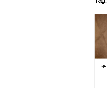
Tag
নমশ