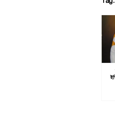
Tag
ইত