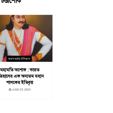
:
চণ্ডাশোক
ভারতবর্ষের ইতিহাস
মহামতি অশােক : ভারত
িহাসের এক অন্যতম মহান
শাসকের ইতিবৃত্ত
JUNE 25, 2025